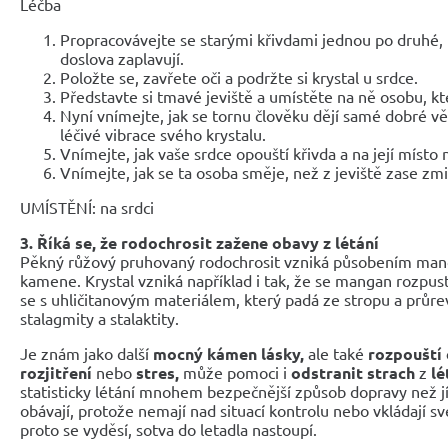
Léčba
Propracovávejte se starými křivdami jednou po druhé, n
doslova zaplavují.
Položte se, zavřete oči a podržte si krystal u srdce.
Představte si tmavé jeviště a umístěte na ně osobu, kt
Nyní vnímejte, jak se tornu člověku dějí samé dobré věc
léčivé vibrace svého krystalu.
Vnímejte, jak vaše srdce opouští křivda a na její místo 
Vnímejte, jak se ta osoba směje, než z jeviště zase zmi
UMÍSTĚNÍ: na srdci
3. Říká se, že rodochrosit zažene obavy z létání
Pěkný růžový pruhovaný rodochrosit vzniká působením mang
kamene. Krystal vzniká například i tak, že se mangan rozpus
se s uhličitanovým materiálem, který padá ze stropu a průre
stalagmity a stalaktity.
Je znám jako další
mocný kámen lásky,
ale také
rozpouští
rozjitření
nebo
stres,
může pomoci i
odstranit strach
z
lé
statisticky létání mnohem bezpečnější způsob dopravy než jí
obávají, protože nemají nad situací kontrolu nebo vkládají sv
proto se vyděsí, sotva do letadla nastoupí.