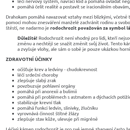
léčí nervový systém, navrací klid a pomáhá ovládat ne
pomáhá čelit realitě a postavit se iracionálním obavám
Drahokam pomáhá navazovat vztahy mezi blízkými, včetně t
pomocí mohou znesváření manželé zachránit rodinu a svobod
štěstí, ne nadarmo je
rodochrozit považován za symbol lás
Důležité!
Rodochrozit není vhodný pro lidi, kteří nejso
změnu a nechtějí se snažit změnit svůj život. Tento k
a zvyšuje vlohy, ale sám o sobě je pouze ukázkou horn
ZDRAVOTNÍ ÚČINKY
očišťuje krev a ledviny - chudokrevnost
léčí srdeční choroby
zlepšuje slabý zrak
povzbuzuje pohlavní orgány
pomáhá při anorexii a bulimii
pomáhá při problémech s astmatem a dýchacích potíží
stabilizuje krevní tlak
pomáhá funkci ledvin, slinivky, žlučníku
vyrovnává činnost štítné žlázy
zlepšuje stav kůže, ulevuje při migréně
Léčivý kámen rodochrozit je pro své jemné zbarvení často