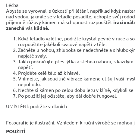
Léčba
Abyste se vyrovnali s úzkostí při létání, například když nast
nad vodou, jakmile se v letadle posadíte, uchopte svůj rodoc
příjemně růžový kámen má schopnost rozpouštět
iracionál
zanechá
vás
klidné.
Když letadlo vzlétne, podržte krystal pevně v ruce a so
rozpouštíte jakékoli svalové napětí v těle.
Začněte u nohou, zhluboka se nadechněte a s hlubok
napjaté svaly.
Takto pokračujte přes lýtka a stehna nahoru, s každý
napětí.
Projděte celé tělo až k hlavě.
Vnímejte, jak soucitné vibrace kamene utišují vaši mysl
nepohodu.
Nechte si kámen po celou dobu letu v klíně, kdykoli se ne
Po použití jej očistěte, aby dál dobře fungoval.
UMÍSTĚNÍ: podržte v dlaních
Fotografie je ilustrační. Vzhledem k ruční výrobě se mohou je
POUŽITÍ