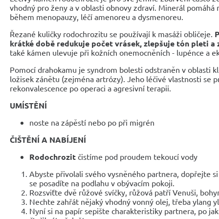
vhodný pro ženy a v oblasti obnovy zdraví. Minerál pomáhá
během menopauzy, léčí amenoreu a dysmenoreu.
Řezané kuličky rodochrozitu se používají k masáži obličeje.
P
krátké době redukuje počet vrásek, zlepšuje tón pleti a z
také kámen ulevuje při kožních onemocněních - lupénce a e
Pomocí drahokamu je syndrom bolesti odstraněn v oblasti kl
ložisek zánětu (zejména artrózy). Jeho léčivé vlastnosti se pr
rekonvalescence po operaci a agresivní terapii.
UMÍSTĚNÍ
noste na zápěstí nebo po při migrén
ČIŠTĚNÍ A NABÍJENÍ
Rodochrozit
čistíme pod proudem tekoucí vody
Abyste přivolali svého vysněného partnera, dopřejte s
se posadíte na podlahu v obývacím pokoji.
Rozsviťte dvě růžové svíčky, růžová patří Venuši, bohyn
Nechte zahřát nějaký vhodný vonný olej, třeba ylang y
Nyní si na papír sepište charakteristiky partnera, po ja