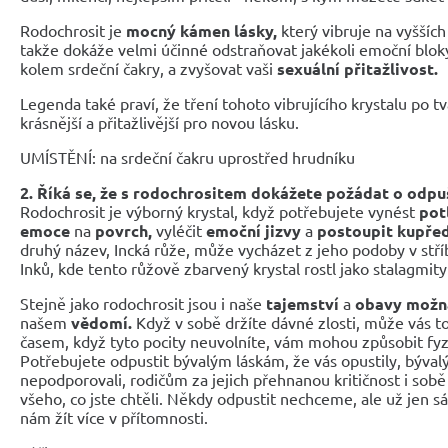
Rodochrosit je
mocný kámen lásky,
který vibruje na vyšších
takže dokáže velmi účinné odstraňovat jakékoli emoční bloky,
kolem srdeční čakry, a zvyšovat vaši
sexuální přitažlivost.
Legenda také praví, že tření tohoto vibrujícího krystalu po tvá
krásnější a přitažlivější pro novou lásku.
UMÍSTĚNÍ: na srdeční čakru uprostřed hrudníku
2. Říká se, že s rodochrositem dokážete požádat o odpu
Rodochrosit je výborný krystal, když potřebujete vynést
pot
emoce
na
povrch,
vyléčit
emoční jizvy
a
postoupit kupřed
druhý název, Incká růže, může vycházet z jeho podoby v stří
Inků, kde tento růžově zbarvený krystal rostl jako stalagmity 
Stejně jako rodochrosit jsou i naše
tajemství
a
obavy možn
našem
vědomí.
Když v sobě držíte dávné zlosti, může vás to
časem, když tyto pocity neuvolníte, vám mohou způsobit fy
Potřebujete odpustit bývalým láskám, že vás opustily, býval
nepodporovali, rodičům za jejich přehnanou kritičnost i sobě 
všeho, co jste chtěli. Někdy odpustit nechceme, ale už jen 
nám žít více v přítomnosti.