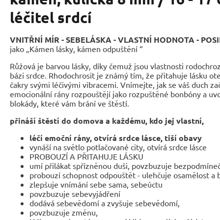
léčitel srdcí
VNITŘNÍ MÍR - SEBELÁSKA - VLASTNÍ HODNOTA - POS
jako „Kámen lásky, kámen odpuštění “
Růžová je barvou lásky, díky čemuž jsou vlastnosti rodoch
bázi srdce. Rhodochrosit je známý tím, že přitahuje lásku ot
čakry svými léčivými vibracemi. Vnímejte, jak se váš duch zač
emocionální rány rozpouštějí jako rozpuštěné bonbóny a uvo
blokády, které vám brání ve štěstí.
přináší štěstí do domova a každému, kdo jej vlastní,
léčí emoční rány, otvírá srdce lásce, tiší obavy
vynáší na světlo potlačované city, otvírá srdce lásce
PROBOUZÍ A PŘITAHUJE LÁSKU
umí přilákat spřízněnou duši, povzbuzuje bezpodmíne
probouzí schopnost odpouštět - ulehčuje osamělost a b
zlepšuje vnímání sebe sama, sebeúctu
povzbuzuje sebevyjádření
dodává sebevědomí a zvyšuje sebevědomí,
povzbuzuje změnu,