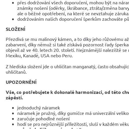
přes dodržování všech doporučení, mohou být na nár
známky nošení (oděrky, škrábance, ztráta/změna barvy
ale o běžné opotřebení, na které se nevztahuje záruka
dodržováním našich doporučení šperkům zachováte pů
SLOŽENÍ
Přezdívá se mu malinový kámen, a to díky jeho růžovému 
zabarvení, díky němuž si také získává pozornost řady šperka
objevil až ve 40. letech 20. století. Nejznámější naleziště se
Mexiku, Kanadě, USA nebo Peru.
Z hlediska složení jde o uhličitan manganatý, často obsahujíc
uhličitanů.
UPOZORNĚNÍ
Vše, co potřebujete k dokonalé harmonizaci, od této ch
zápěstí.
jednoduchý náramek
náramek je pružný, díky gumičce má univerzální veliko
zaručuje pohodlné nošení
hodí se pro nejrůznější příležitosti, sluší v každém věk