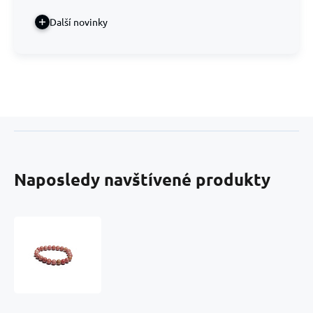
Další novinky
Naposledy navštívené produkty
Rodochrozit
náramek
elastický
přírodní
kámen,
kulička