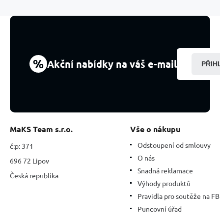
8
mm
/
16
-
17
%
Akční nabídky na váš e-mail
PŘIH
cm,
velký
léčitel
srdcí
MaKS Team s.r.o.
Vše o nákupu
Odstoupení od smlouvy
č:p: 371
O nás
696 72 Lipov
Snadná reklamace
Česká republika
Výhody produktů
Pravidla pro soutěže na FB
Puncovní úřad