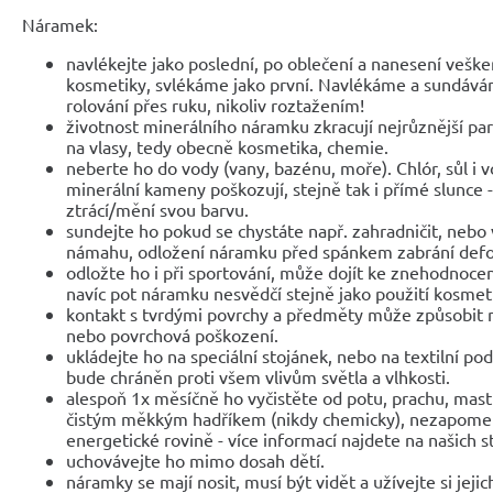
Náramek:
navlékejte jako poslední, po oblečení a nanesení veške
kosmetiky, svlékáme jako první. Navlékáme a sundáv
rolování přes ruku, nikoliv roztažením!
životnost minerálního náramku zkracují nejrůznější parf
na vlasy, tedy obecně kosmetika, chemie.
neberte ho do vody (vany, bazénu, moře). Chlór, sůl i 
minerální kameny poškozují, stejně tak i přímé slunce 
ztrácí/mění svou barvu.
sundejte ho pokud se chystáte např. zahradničit, nebo 
námahu, odložení náramku před spánkem zabrání def
odložte ho i při sportování, může dojít ke znehodnocen
navíc pot náramku nesvědčí stejně jako použití kosmet
kontakt s tvrdými povrchy a předměty může způsobit 
nebo povrchová poškození.
ukládejte ho na speciální stojánek, nebo na textilní po
bude chráněn proti všem vlivům světla a vlhkosti.
alespoň 1x měsíčně ho vyčistěte od potu, prachu, mast
čistým měkkým hadříkem (nikdy chemicky), nezapomeňte
energetické rovině - více informací najdete na našich 
uchovávejte ho mimo dosah dětí.
náramky se mají nosit, musí být vidět a užívejte si jejic