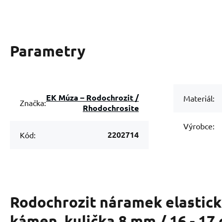
Parametry
EK Múza – Rodochrozit /
Materiál:
Značka:
Rhodochrosite
Výrobce:
2202714
Kód:
Rodochrozit náramek elastick
kámen, kulička 8 mm / 16 - 17 