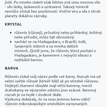
jistě. Po mnoho staletí však lidstvo zná svou mocnou sílu
- sílu lásky, laskavosti a uzdravení. Takový minerál
nemůže zůstat bez povšimnutí. Vnitřní víra a síla z útrob
planety dokážou zázraky.
KRYSTAL
růženín (růžový), průsvitný nebo průhledný, leštěný
nebo přírodní, může být obroušený
nachází se na Madagaskaru, v Brazílii, Indii,
Spojených státech a na mnoha dalších
místech. Zjistili jsme, že růženín, který pochází z
Madagaskaru, je kamenem s nejvyšší vibrací a
nejhlubší barvou.
BARVA
Růženín získal svůj název podle své barvy. Rozsah má od
velmi světle růžové (téměř bílé) až po středně růžovou.
Nejlepší zbarvení obvykle mají větší kameny, menší
drahokamy ve výrazném odstínu jsou vzácné. Barevný
rozsah je na teplé i studené škále.
Výzkumy dokázaly, že za svou jemnou barvu vděčí
růženín mikroskopickým vměstkům zarovnaných