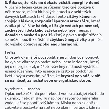
3. Říká se, že růženín dokáže očistit energii v domě
V učení o léčení čaker se růženín tradičně používá k
očistě srdce, místu hlubokých emocí a v některých
dávných kulturách také duše. Tento
citlivý kámen
se
spojuje s
láskou, rozpouští špatnou atmosféru,
která
vzniká při většině
hádek, očišťuje vzduch po nemoci,
záchvatech dětského vzteku
nebo řadě menších
domácích neshod
a
potíží.
Čistý a povzbuzující růženín
se může použít k očištění
zbytkové negativity
a přinést
do vašeho domova
spokojenou harmonii.
Léčba
Chcete-li okamžitě povzbudit energii domova, obnovit
láskyplné vibrace po hádce nebo jiném incidentu, který
jej o energii obral, můžete všechny místnosti vystříkat
esencí růženínu. Tyto esence se často připodobňují
květinovým esencím, věří se, že
krystal ve vodě, v níž
se namáčel, zanechal svou energetickou stopu
.
Vyrobíte si ji snadno.
Opláchněte růženín pod tekoucí vodou a pak jej vložte do
skleničky nebo misky. Tu naplňte nesycenou minerální
vodou, až se ponoří celý kámen. Misku nebo skleničku
zakryjte a postavte na stůl nebo okenní parapet, kde na