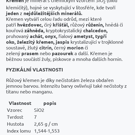
Křemen
je minerál s chemickým vzorcem SiO
(oxid
2
křemičitý), hojně se vyskytující v litosféře, kde tvoří
jeden
z
nejdůležitějších minerálů.
Křemen vytváří celou řadu odrůd, mezi které
patří
hvězdovec,
čirý
křišťál,
růžový
růženín,
hnědá či
kouřová
záhněda,
kryptokrystalický
chalcedon,
pruhovaný
achát,
onyx,
fialový
ametyst,
tygří
oko,
železitý křemen,
jaspis
krystalizující v trojklonné
soustavě, žlutý
citrín,
černý
morion
či
zelený
prasem
nebo
pazourek
a další. Křemen je
běžnou součástí žuly, pískovce a mnoha dalších hornin.
FYZIKÁLNÍ VLASTNOSTI
Růžový křemen je díky nečistotám železa obdařen
jemnou barvou. Intenzitu barvy ovlivňují také nečistoty z
titanu nebo manganu.
Vlastnost
popis
Vzorec
SiO2
Tvrdost
7
Hustota
2,65 g / cm
Index lomu
1,544-1,553