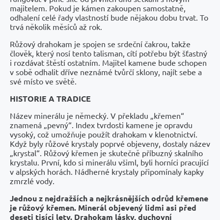
majitelem. Pokud je kámen zakoupen samostatně,
odhalení celé řady vlastností bude nějakou dobu trvat. To
trvá několik měsíců až rok.
Růžový drahokam je spojen se srdeční čakrou, takže
člověk, který nosí tento talisman, cítí potřebu být šťastný
i rozdávat štěstí ostatním. Majitel kamene bude schopen
v sobě odhalit dříve neznámé tvůrčí sklony, najít sebe a
své místo ve světě.
HISTORIE A TRADICE
Název minerálu je německý. V překladu „křemen“
znamená „pevný“. Index tvrdosti kamene je opravdu
vysoký, což umožňuje použít drahokam v klenotnictví.
Když byly růžové krystaly poprvé objeveny, dostaly název
„krystal“. Růžový křemen je skutečně příbuzný skalního
krystalu. První, kdo si minerálu všiml, byli horníci pracující
v alpských horách. Nádherné krystaly připomínaly kapky
zmrzlé vody.
Jednou z nejdražších a nejkrásnějších odrůd křemene
je růžový křemen. Minerál objevený lidmi asi před
deseti tisíci lety. Drahokam lásky, duchovní