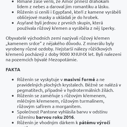
Římané zase věřili, že Amor přinesl drahokam
lidem z nebes a daroval jim romantiku a lásku.
Růženín si cenili i Egypťané, kteří z kamene vyráběli
obličejové masky a ukládali je do hrobek.
Asyřané byli jednou z prvních skupin, která
používala růžový křemen a vyráběla z něj šperky.
Obyvatelé východních zemí nazývali růžový křemen
„kamenem srdce“ z nějakého důvodu. Z minerálu byly
vyrobeny různé ozdoby. Nejstarší nálezy růžičkových
křemenů pocházejí z doby 9000 XNUMX let. Byli nalezeni
na pozemcích bývalé Mezopotámie.
FAKTA
Růženín se vyskytuje v
masivní formě
a ne
pravidelných plochých krystalech. Běžně se nalézá v
pegmatitech, případně v hydrotermálních žilách.
Růženín se zaměňuje s růžovým křemenem,
mléčným křemenem, růžovým turmalínem,
růžovým safírem a morganitem.
Společnost Pantone vyhlásila barvu v odstínu
růženínu
barvou roku 2016
.
Růženín je vhodným dárkem k
pátému výročí