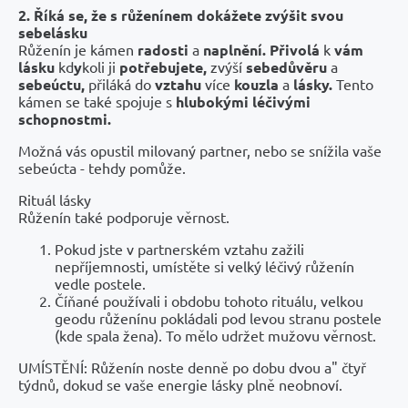
2. Říká se, že s růženínem dokážete zvýšit svou
sebelásku
Růženín je kámen
radosti
a
naplnění. Přivolá
k
vám
lásku
kd
y
koli ji
potřebujete,
zvýší
sebedůvěru
a
sebeúctu,
přiláká do
vztahu
více
kouzla
a
lásky.
Tento
kámen se také spojuje s
hlubokými léčivými
schopnostmi.
Možná vás opustil milovaný partner, nebo se snížila vaše
sebeúcta - tehdy pomůže.
Rituál lásky
Růženín také podporuje věrnost.
Pokud jste v partnerském vztahu zažili
nepříjemnosti, umístěte si velký léčivý růženín
vedle postele.
Číňané používali i obdobu tohoto rituálu, velkou
geodu růženínu pokládali pod levou stranu postele
(kde spala žena). To mělo udržet mužovu věrnost.
UMÍSTĚNÍ: Růženín noste denně po dobu dvou a" čtyř
týdnů, dokud se vaše energie lásky plně neobnoví.