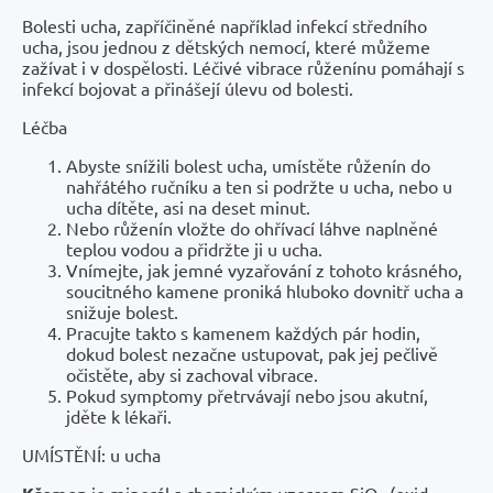
Bolesti ucha, zapříčiněné například infekcí středního
ucha, jsou jednou z dětských nemocí, které můžeme
zažívat i v dospělosti. Léčivé vibrace růženínu pomáhají s
infekcí bojovat a přinášejí úlevu od bolesti.
Léčba
Abyste snížili bolest ucha, umístěte růženín do
nahřátého ručníku a ten si podržte u ucha, nebo u
ucha dítěte, asi na deset minut.
Nebo růženín vložte do ohřívací láhve naplněné
teplou vodou a přidržte ji u ucha.
Vnímejte, jak jemné vyzařování z tohoto krásného,
soucitného kamene proniká hluboko dovnitř ucha a
snižuje bolest.
Pracujte takto s kamenem každých pár hodin,
dokud bolest nezačne ustupovat, pak jej pečlivě
očistěte, aby si zachoval vibrace.
Pokud symptomy přetrvávají nebo jsou akutní,
jděte k lékaři.
UMÍSTĚNÍ: u ucha