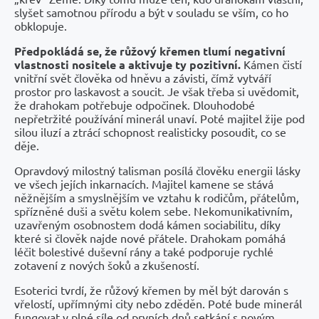
slyšet samotnou přírodu a být v souladu se vším, co ho
obklopuje.
Předpokládá se, že růžový křemen tlumí negativní
vlastnosti nositele a aktivuje ty pozitivní.
Kámen čistí
vnitřní svět člověka od hněvu a závisti, čímž vytváří
prostor pro laskavost a soucit. Je však třeba si uvědomit,
že drahokam potřebuje odpočinek. Dlouhodobé
nepřetržité používání minerál unaví. Poté majitel žije pod
silou iluzí a ztrácí schopnost realisticky posoudit, co se
děje.
Opravdový milostný talisman posílá člověku energii lásky
ve všech jejích inkarnacích. Majitel kamene se stává
něžnějším a smyslnějším ve vztahu k rodičům, přátelům,
spřízněné duši a světu kolem sebe. Nekomunikativním,
uzavřeným osobnostem dodá kámen sociabilitu, díky
které si člověk najde nové přátele. Drahokam pomáhá
léčit bolestivé duševní rány a také podporuje rychlé
zotavení z nových šoků a zkušeností.
Esoterici tvrdí, že růžový křemen by měl být darován s
vřelostí, upřímnými city nebo zděděn. Poté bude minerál
fungovat v plné síle od prvních dnů setkání s novým