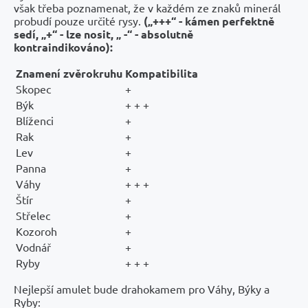
však třeba poznamenat, že v každém ze znaků minerál
probudí pouze určité rysy.
(„+++“ - kámen perfektně
sedí, „+“ - lze nosit, „ -“ - absolutně
kontraindikováno):
Znamení zvěrokruhu
Kompatibilita
Skopec
+
Býk
+ + +
Blíženci
+
Rak
+
Lev
+
Panna
+
Váhy
+ + +
Štír
+
Střelec
+
Kozoroh
+
Vodnář
+
Ryby
+ + +
Nejlepší amulet bude drahokamem pro Váhy, Býky a
Ryby: