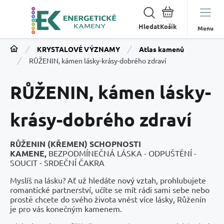
Hledat
Menu
KRYSTALOVÉ VÝZNAMY
Atlas kamenů
RŮŽENIN, kámen lásky-krásy-dobrého zdraví
RŮŽENIN, kámen lásky-
krásy-dobrého zdraví
RŮŽENIN (KŘEMEN) SCHOPNOSTI
KAMENE,
BEZPODMÍNEČNÁ LÁSKA - ODPUŠTĚNÍ -
SOUCIT - SRDEČNÍ ČAKRA
Myslíš na lásku? Ať už hledáte nový vztah, prohlubujete
romantické partnerství, učíte se mít rádi sami sebe nebo
prostě chcete do svého života vnést více lásky, Růženín
je pro vás konečným kamenem.