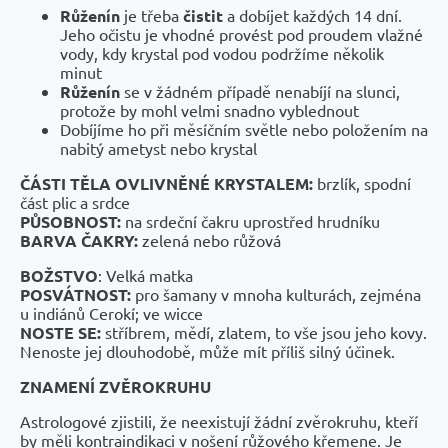
Růženín
je třeba
čistit
a dobíjet každých 14 dní.
Jeho očistu je vhodné provést pod proudem vlažné
vody, kdy krystal pod vodou podržíme několik
minut
Růženín
se v žádném případě nenabíjí na slunci,
protože by mohl velmi snadno vyblednout
Dobíjíme ho při měsíčním světle nebo položením na
nabitý ametyst nebo krystal
ČÁSTI TĚLA OVLIVNĚNÉ KRYSTALEM:
brzlík, spodní
část plic a srdce
PŮSOBNOST:
na srdeční čakru uprostřed hrudníku
BARVA ČAKRY:
zelená nebo růžová
BOŽSTVO
: Velká matka
POSVÁTNOST:
pro šamany v mnoha kulturách, zejména
u indiánů Cerokí; ve wicce
NOSTE SE:
stříbrem, mědí, zlatem, to vše jsou jeho kovy.
Nenoste jej dlouhodobě, může mít příliš silný účinek.
ZNAMENÍ ZVĚROKRUHU
Astrologové zjistili, že neexistují žádní zvěrokruhu, kteří
by měli kontraindikaci v nošení růžového křemene. Je