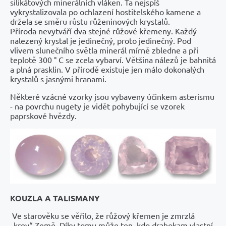
silikátových minerálních vláken. Ta nejspíš
vykrystalizovala po ochlazení hostitelského kamene a
držela se směru růstu růženinových krystalů.
Příroda nevytváří dva stejné růžové křemeny. Každý
nalezený krystal je jedinečný, proto jedinečný. Pod
vlivem slunečního světla minerál mírně zbledne a při
teplotě 300 ° C se zcela vybarví. Většina nálezů je bahnitá
a plná prasklin. V přírodě existuje jen málo dokonalých
krystalů s jasnými hranami.
Některé vzácné vzorky jsou vybaveny účinkem asterismu
- na povrchu nugety je vidět pohybující se vzorek
paprskové hvězdy.
KOUZLA A TALISMANY
Ve starověku se věřilo, že růžový křemen je zmrzlá
„krev“ Země. Díky tomu může ten, kdo drahokam vlastní,