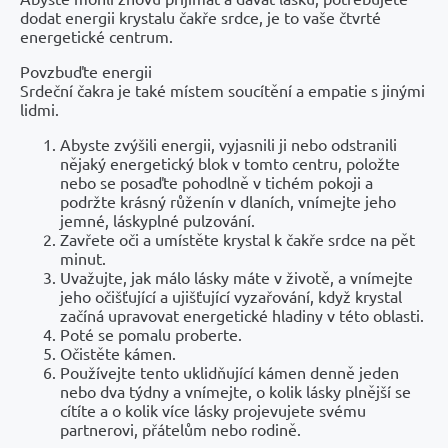
dodat energii krystalu čakře srdce, je to vaše čtvrté
energetické centrum.
Povzbuďte energii
Srdeční čakra je také místem soucítění a empatie s jinými
lidmi.
Abyste zvýšili energii, vyjasnili ji nebo odstranili
nějaký energetický blok v tomto centru, položte
nebo se posaďte pohodlně v tichém pokoji a
podržte krásný růženín v dlaních, vnímejte jeho
jemné, láskyplné pulzování.
Zavřete oči a umístěte krystal k čakře srdce na pět
minut.
Uvažujte, jak málo lásky máte v životě, a vnímejte
jeho očišťující a ujišťující vyzařování, když krystal
začíná upravovat energetické hladiny v této oblasti.
Poté se pomalu proberte.
Očistěte kámen.
Používejte tento uklidňující kámen denně jeden
nebo dva týdny a vnímejte, o kolik lásky plnější se
cítíte a o kolik více lásky projevujete svému
partnerovi, přátelům nebo rodině.