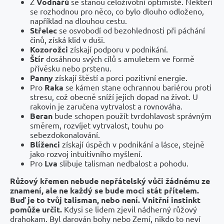
Z
Vodnářů
se stanou celoživotní optimisté. Někteří
se rozhodnou pro něco, co bylo dlouho odloženo,
například na dlouhou cestu.
Střelec
se osvobodí od bezohlednosti při páchání
činů, získá klid v duši.
Kozorožci
získají podporu v podnikání.
Štír
dosáhnou svých cílů s amuletem ve formě
přívěsku nebo prstenu.
Panny
získají štěstí a porci pozitivní energie.
Pro
Raka
se kámen stane ochrannou bariérou proti
stresu, což obecně sníží jejich dopad na život. U
rakovin je zaručena vytrvalost a rovnováha.
Beran
bude schopen použít tvrdohlavost správným
směrem, rozvíjet vytrvalost, touhu po
sebezdokonalování.
Blíženci
získají úspěch v podnikání a lásce, stejně
jako rozvoj intuitivního myšlení.
Pro
Lva
slibuje talisman nedbalost a pohodu.
Růžový křemen nebude nepřátelský vůči žádnému ze
znamení, ale ne každý se bude moci stát přítelem.
Buď je to tvůj talisman, nebo není. Vnitřní instinkt
pomůže určit.
Kdysi se lidem zjevil nádherný růžový
drahokam. Byl darován bohy nebo Zemí, nikdo to neví