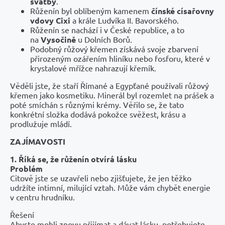
svatby
.
Růženín byl oblíbeným kamenem
čínské císařovny
vdovy Cixi
a krále Ludvíka II. Bavorského.
Růženín se nachází i v České republice, a to
na
Vysočině
u Dolních Borů.
Podobný růžový křemen získává svoje zbarvení
přirozeným ozářením hliníku nebo fosforu, které v
krystalové mřížce nahrazují křemík.
Věděli jste, že staří Římané a Egypťané používali růžový
křemen jako kosmetiku. Minerál byl rozemlet na prášek a
poté smíchán s různými krémy. Věřilo se, že tato
konkrétní složka dodává pokožce svěžest, krásu a
prodlužuje mládí.
ZAJÍMAVOSTI
1. Říká se, že růženín otvírá lásku
Problém
Citově jste se uzavřeli nebo zjišťujete, že jen těžko
udržíte intimní, milující vztah. Může vám chybět energie
v centru hrudníku.
Řešení
Abyste mohli znovu přijímat a dávat lásku, potřebujete