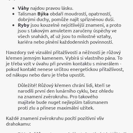
Váhy
najdou pravou lásku.
Talisman
Býka
obdaří moudrostí, opatrností,
dobrými duchy, pomůže najít spřízněnou duši.
Ryby
jsou kouzelně nejcitlivější znamení, a proto
jsou s takovým amuletem zaručeny úspěchy ve
všech snahách, ať už jsou to milostné vztahy,
kariéra nebo plnění každodenních povinností.
Navzdory své vizuální přitažlivosti a něžnosti je růžový
křemen jemným kamenem. Vybírá si vlastního pána. To
je třeba vzít v úvahu při prvním kontaktu s minerálem -
pokud kontakt nenese určitou energetickou přitažlivost,
od nákupu nebo daru je třeba upustit.
Důležité! Růžový křemen chrání lidi, kteří se
narodili první den lunárního cyklu, bez ohledu
na znamení zvěrokruhu. Pro takového
majitele bude nuget nejlepším talismanem
proti zlu a přinese maximální užitek.
Každé znamení zvěrokruhu pocítí pozitivní vliv
drahokamu: