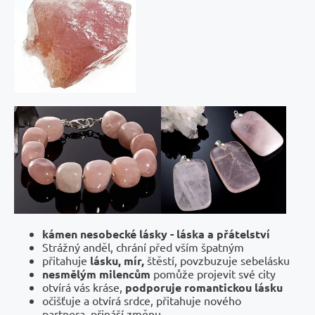
kámen nesobecké lásky - láska a přátelství
Strážný anděl, chrání před vším špatným
přitahuje
lásku, mír,
štěstí, povzbuzuje sebelásku
nesmělým milencům
pomůže projevit své city
otvírá vás kráse,
podporuje romantickou lásku
očišťuje a otvírá srdce, přitahuje nového
partnera, přináší změnu