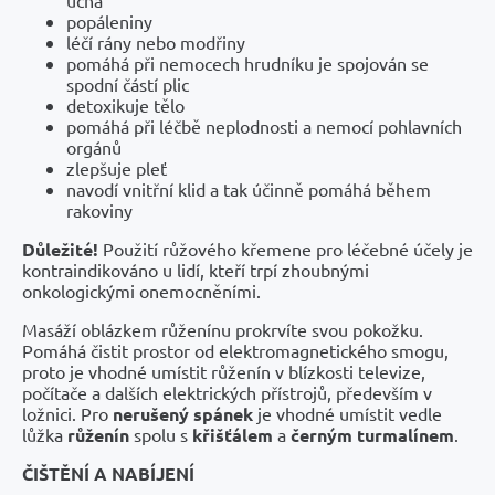
ucha
popáleniny
léčí rány nebo modřiny
pomáhá při nemocech hrudníku je spojován se
spodní částí plic
detoxikuje tělo
pomáhá při léčbě neplodnosti a nemocí pohlavních
orgánů
zlepšuje pleť
navodí vnitřní klid a tak účinně pomáhá během
rakoviny
Důležité!
Použití růžového křemene pro léčebné účely je
kontraindikováno u lidí, kteří trpí zhoubnými
onkologickými onemocněními.
Masáží oblázkem růženínu prokrvíte svou pokožku.
Pomáhá čistit prostor od elektromagnetického smogu,
proto je vhodné umístit růženín v blízkosti televize,
počítače a dalších elektrických přístrojů, především v
ložnici. Pro
nerušený
spánek
je vhodné umístit vedle
lůžka
růženín
spolu s
křišťálem
a
černým
turmalínem
.
ČIŠTĚNÍ A NABÍJENÍ