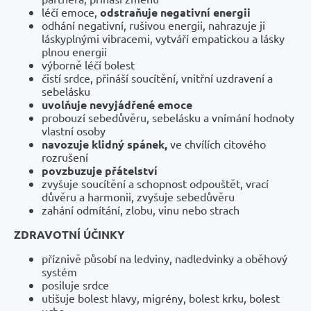
léčí emoce,
odstraňuje negativní energii
odhání negativní, rušivou energii, nahrazuje ji
láskyplnými vibracemi, vytváří empatickou a lásky
plnou energii
výborně léčí bolest
čistí srdce, přináší soucítění, vnitřní uzdravení a
sebelásku
uvolňuje nevyjádřené emoce
probouzí sebedůvěru, sebelásku a vnímání hodnoty
vlastní osoby
navozuje klidný spánek,
ve chvílích citového
rozrušení
povzbuzuje přátelství
zvyšuje soucítění a schopnost odpouštět, vrací
důvěru a harmonii, zvyšuje sebedůvěru
zahání odmítání, zlobu, vinu nebo strach
ZDRAVOTNÍ ÚČINKY
příznivě působí na ledviny, nadledvinky a oběhový
systém
posiluje srdce
utišuje bolest hlavy, migrény, bolest krku, bolest