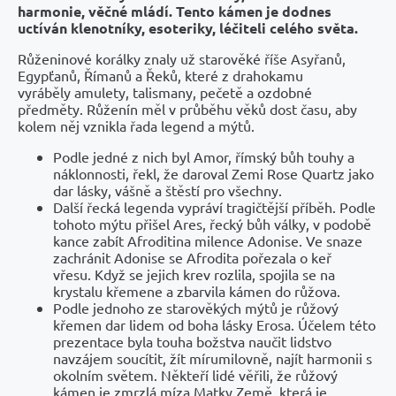
harmonie, věčné mládí. Tento kámen je dodnes
uctíván klenotníky, esoteriky, léčiteli celého světa.
Růženinové korálky znaly už starověké říše Asyřanů,
Egypťanů, Římanů a Řeků, které z drahokamu
vyráběly amulety, talismany, pečetě a ozdobné
předměty. Růženín měl v průběhu věků dost času, aby
kolem něj vznikla řada legend a mýtů.
Podle jedné z nich byl Amor, římský bůh touhy a
náklonnosti, řekl, že daroval Zemi Rose Quartz jako
dar lásky, vášně a štěstí pro všechny.
Další řecká legenda vypráví tragičtější příběh. Podle
tohoto mýtu přišel Ares, řecký bůh války, v podobě
kance zabít Afroditina milence Adonise. Ve snaze
zachránit Adonise se Afrodita pořezala o keř
vřesu. Když se jejich krev rozlila, spojila se na
krystalu křemene a zbarvila kámen do růžova.
Podle jednoho ze starověkých mýtů je růžový
křemen dar lidem od boha lásky Erosa. Účelem této
prezentace byla touha božstva naučit lidstvo
navzájem soucítit, žít mírumilovně, najít harmonii s
okolním světem. Někteří lidé věřili, že růžový
kámen je zmrzlá míza Matky Země, která je