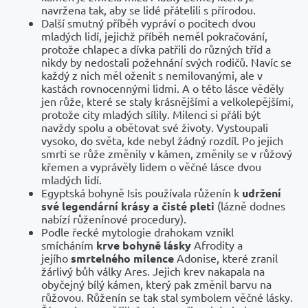
navržena tak, aby se lidé přátelili s přírodou.
Další smutný příběh vypráví o pocitech dvou
mladých lidí, jejichž příběh neměl pokračování,
protože chlapec a dívka patřili do různých tříd a
nikdy by nedostali požehnání svých rodičů. Navíc se
každý z nich měl oženit s nemilovanými, ale v
kastách rovnocennými lidmi. A o této lásce věděly
jen růže, které se staly krásnějšími a velkolepějšími,
protože city mladých sílily. Milenci si přáli být
navždy spolu a obětovat své životy. Vystoupali
vysoko, do světa, kde nebyl žádný rozdíl. Po jejich
smrti se růže změnily v kámen, změnily se v růžový
křemen a vyprávěly lidem o věčné lásce dvou
mladých lidí.
Egyptská bohyně Isis používala růženín k
udržení
své legendární krásy a čisté pleti
(lázně dodnes
nabízí růženínové procedury).
Podle řecké mytologie drahokam vznikl
smícháním
krve bohyně lásky
Afrodity a
jejího
smrtelného milence
Adonise, které zranil
žárlivý bůh války Ares. Jejich krev nakapala na
obyčejný bílý kámen, který pak změnil barvu na
růžovou. Růženín se tak stal symbolem věčné lásky.