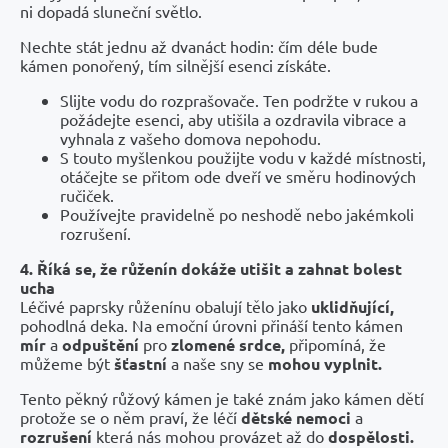
ni dopadá sluneční světlo.
Nechte stát jednu až dvanáct hodin: čím déle bude
kámen ponořený, tím silnější esenci získáte.
Slijte vodu do rozprašovače. Ten podržte v rukou a
požádejte esenci, aby utišila a ozdravila vibrace a
vyhnala z vašeho domova nepohodu.
S touto myšlenkou použijte vodu v každé místnosti,
otáčejte se přitom ode dveří ve směru hodinových
ručiček.
Používejte pravidelně po neshodě nebo jakémkoli
rozrušení.
4. Říká se, že růženín dokáže utišit a zahnat bolest
ucha
Léčivé paprsky růženínu obalují tělo jako
uklidňující,
pohodlná deka. Na emoční úrovni přináší tento kámen
mír
a
odpuštění
pro
zlomené srdce,
připomíná, že
můžeme být
šťastní
a naše sny se
mohou vyplnit.
Tento pěkný růžový kámen je také znám jako kámen dětí
protože se o něm praví, že léčí
dětské nemoci
a
rozrušení
která nás mohou provázet až do
dospělosti.