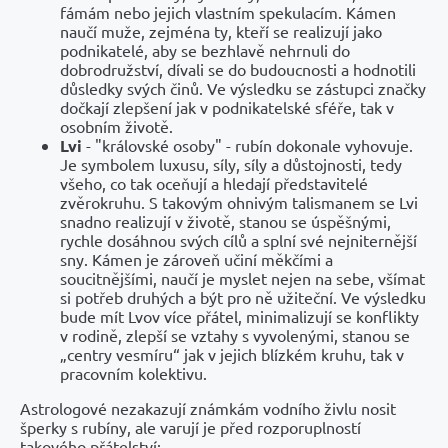
fámám nebo jejich vlastním spekulacím. Kámen
naučí muže, zejména ty, kteří se realizují jako
podnikatelé, aby se bezhlavě nehrnuli do
dobrodružství, dívali se do budoucnosti a hodnotili
důsledky svých činů. Ve výsledku se zástupci značky
dočkají zlepšení jak v podnikatelské sféře, tak v
osobním životě.
Lvi
- "královské osoby" - rubín dokonale vyhovuje.
Je symbolem luxusu, síly, síly a důstojnosti, tedy
všeho, co tak oceňují a hledají představitelé
zvěrokruhu. S takovým ohnivým talismanem se Lvi
snadno realizují v životě, stanou se úspěšnými,
rychle dosáhnou svých cílů a splní své nejniternější
sny. Kámen je zároveň učiní měkčími a
soucitnějšími, naučí je myslet nejen na sebe, všímat
si potřeb druhých a být pro ně užiteční. Ve výsledku
bude mít Lvov více přátel, minimalizují se konflikty
v rodině, zlepší se vztahy s vyvolenými, stanou se
„centry vesmíru“ jak v jejich blízkém kruhu, tak v
pracovním kolektivu.
Astrologové nezakazují známkám vodního živlu nosit
šperky s rubíny, ale varují je před rozporuplností
takového přátelství: