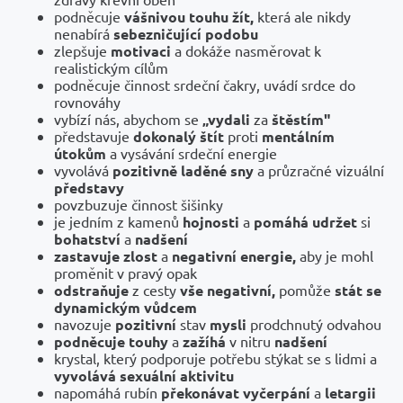
podněcuje
vášnivou touhu žít,
která ale nikdy
nenabírá
sebezničující podobu
zlepšuje
motivaci
a dokáže nasměrovat k
realistickým cílům
podněcuje činnost srdeční čakry, uvádí srdce do
rovnováhy
vybízí nás, abychom se
„vydali
za
štěstím"
představuje
dokonalý štít
proti
mentálním
útokům
a vysávání srdeční energie
vyvolává
pozitivně laděné sny
a průzračné vizuální
představy
povzbuzuje činnost šišinky
je jedním z kamenů
hojnosti
a
pomáhá udržet
si
bohatství
a
nadšení
zastavuje zlost
a
negativní energie,
aby je mohl
proměnit v pravý opak
odstraňuje
z cesty
vše negativní,
pomůže
stát se
dynamickým vůdcem
navozuje
pozitivní
stav
mysli
prodchnutý odvahou
podněcuje touhy
a
zažíhá
v nitru
nadšení
krystal, který podporuje potřebu stýkat se s lidmi a
vyvolává sexuální aktivitu
napomáhá rubín
překonávat vyčerpání
a
letargii