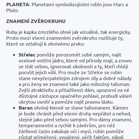
PLANETA
: Planetami symbolizujícími rubín jsou Mars a
Pluto
ZNAMENÍ ZVĚROKRUHU
Ruby je kapka zmrzlého ohně jak vizuálně, tak energicky.
Proto mezi všemi znameními zvěrokruhu rozlišuje ty,
které se vztahují k ohnivému prvku:
Střelec
pomůže porozumět sobě samým, najít
ocelové vnitřní jádro, které od přírody mají, a znovu
se stát sebou, ignorovat okolnosti a ty, kteří chtějí
porušit jejich vůli. Pro muže ze Střelce se rubín
stane nevyčerpatelným zdrojem síly a dobré nálady
a pro ženy ve znamení také jako milostný talisman.
Zvýší atraktivitu a přitažlivost dám, upozorní na ně
důstojné zástupce opačného pohlaví, probudí vášeň
ukrytou uvnitř a pomůže najít pravou lásku.
Beran
ohnivý klenot se stane talismanem. Kámen
je bude chránit před všemi druhy nepřátel a nehod,
stejně jako před sebou samými. Pro dámy znamení,
temperamentní a rychlé k závěrům, pro něž
žárlivost často zakaluje oči i mysl, rubín pomůže
zůstat přiměřený, vyvážený, věřit faktům, nikoli