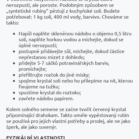
nerozpustí, ale poroste. Podobným způsobem se
„syntetické rubíny“ pěstují z kuchyňské soli. Budete
potřebovat: 1 kg soli, 400 ml vody, barvivo. Chováme se
takto:
Napůl naplňte skleněnou nádobu o objemu 0,5 litru
solí, naplňte horkou vodou a míchejte, dokud se
úplně nerozpustí;
postupně přidávejte sůl, míchejte, dokud částice
nepřestanou mizet z dohledu;
přidejte 5-7 sáčků potravinářských barviv,
promíchejte;
přefiltrujte roztok do jiné misky;
spojíme krystal soli nebo ho přilepíme na nit, kterou
fixujeme na tužku;
spustíme krystal do roztoku;
zavřete nádobu papírem.
Kolem solného semene se začne tvořit červený krystal
připomínající drahokam. Takto uměle vypěstovaný rubín
se používá pro jejich vlastní potřeby a prodej, ale ne jako
šperk, ale jako suvenýr.
FYZIKÁLNÍ VLASTNOSTI