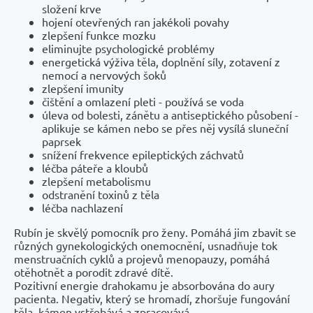
složení krve
hojení otevřených ran jakékoli povahy
zlepšení funkce mozku
eliminujte psychologické problémy
energetická výživa těla, doplnění síly, zotavení z
nemocí a nervových šoků
zlepšení imunity
čištění a omlazení pleti - používá se voda
úleva od bolesti, zánětu a antiseptického působení -
aplikuje se kámen nebo se přes něj vysílá sluneční
paprsek
snížení frekvence epileptických záchvatů
léčba páteře a kloubů
zlepšení metabolismu
odstranění toxinů z těla
léčba nachlazení
Rubín je skvělý pomocník pro ženy. Pomáhá jim zbavit se
různých gynekologických onemocnění, usnadňuje tok
menstruačních cyklů a projevů menopauzy, pomáhá
otěhotnět a porodit zdravé dítě.
Pozitivní energie drahokamu je absorbována do aury
pacienta. Negativ, který se hromadí, zhoršuje fungování
těla, kámen vstřebává a zpracovává.