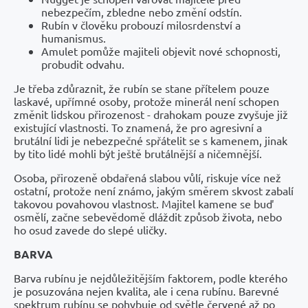
nebezpečím, zbledne nebo změní odstín.
Rubín v člověku probouzí milosrdenství a
humanismus.
Amulet pomůže majiteli objevit nové schopnosti,
probudit odvahu.
Je třeba zdůraznit, že rubín se stane přítelem pouze
laskavé, upřímné osoby, protože minerál není schopen
změnit lidskou přirozenost - drahokam pouze zvyšuje již
existující vlastnosti. To znamená, že pro agresivní a
brutální lidi je nebezpečné spřátelit se s kamenem, jinak
by tito lidé mohli být ještě brutálnější a ničemnější.
Osoba, přirozeně obdařená slabou vůlí, riskuje více než
ostatní, protože není známo, jakým směrem skvost zabalí
takovou povahovou vlastnost. Majitel kamene se buď
osmělí, začne sebevědomě dláždit způsob života, nebo
ho osud zavede do slepé uličky.
BARVA
Barva rubínu je nejdůležitějším faktorem, podle kterého
je posuzována nejen kvalita, ale i cena rubínu. Barevné
spektrum rubínu se pohybuje od světle červené až po