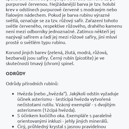
purpurově červenou. Nejžádanější barva je tzv. holubí
krev v odstínech purpurově červené s modravým nebo
fialovým nádechem. Pokud je barva rubínu výrazně
světlá, označuje se za tzv. růžový safír. Zařazení tohoto
světle červeného, respektive růžového, drahého kamenu
není mezi odborníky jednoznačné. Zatímco někteří jej
nazývají safírem a řadí jej mezi růžové safíry, jiní mluví
prostě o světlém typu rubínu.
Korund jiných barev (zelená, žlutá, modrá, růžová,
bezbarvá) jsou safíry. Černý rubín (picotite) je ve
skutečnosti tmavý (chrom) spinel.
ODRŮDY
Odrůdy přírodních rubínů:
Hvězda (nebo „hvězda“). Jakýkoli odstín vyžaduje
účinek asterismu - šesticípá hvězda vytvořená
nečistotami rutilu. Vzácný exemplář - s dvojitým
asterismem (12cípá hvězda).
S účinkem kočičího oka. Exempláře s paralelně
orientovanými inkluzi - jehly jiných minerálů.
Čirý, průhledný krystal s jasnou pravidelnou