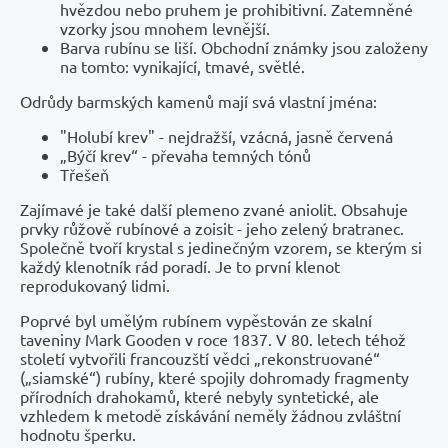
hvězdou nebo pruhem je prohibitivní. Zatemněné
vzorky jsou mnohem levnější.
Barva rubínu se liší. Obchodní známky jsou založeny
na tomto: vynikající, tmavé, světlé.
Odrůdy barmských kamenů mají svá vlastní jména:
"Holubí krev" - nejdražší, vzácná, jasně červená
„Býčí krev“ - převaha temných tónů
Třešeň
Zajímavé je také další plemeno zvané aniolit. Obsahuje
prvky růžově rubínové a zoisit - jeho zelený bratranec.
Společně tvoří krystal s jedinečným vzorem, se kterým si
každý klenotník rád poradí. Je to první klenot
reprodukovaný lidmi.
Poprvé byl umělým rubínem vypěstován ze skalní
taveniny Mark Gooden v roce 1837. V 80. letech téhož
století vytvořili francouzští vědci „rekonstruované“
(„siamské“) rubíny, které spojily dohromady fragmenty
přírodních drahokamů, které nebyly syntetické, ale
vzhledem k metodě získávání neměly žádnou zvláštní
hodnotu šperku.