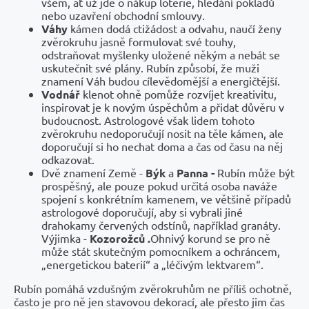
všem, ať už jde o nákup loterie, hledání pokladů
nebo uzavření obchodní smlouvy.
Váhy
kámen dodá ctižádost a odvahu, naučí ženy
zvěrokruhu jasně formulovat své touhy,
odstraňovat myšlenky uložené někým a nebát se
uskutečnit své plány. Rubín způsobí, že muži
znamení Váh budou cílevědomější a energičtější.
Vodnář
klenot ohně pomůže rozvíjet kreativitu,
inspirovat je k novým úspěchům a přidat důvěru v
budoucnost. Astrologové však lidem tohoto
zvěrokruhu nedoporučují nosit na těle kámen, ale
doporučují si ho nechat doma a čas od času na něj
odkazovat.
Dvě znamení Země -
Býk
a
Panna -
Rubín může být
prospěšný, ale pouze pokud určitá osoba naváže
spojení s konkrétním kamenem, ve většině případů
astrologové doporučují, aby si vybrali jiné
drahokamy červených odstínů, například granáty.
Výjimka -
Kozorožců .
Ohnivý korund se pro ně
může stát skutečným pomocníkem a ochráncem,
„energetickou baterií“ a „léčivým lektvarem“.
Rubín pomáhá vzdušným zvěrokruhům ne příliš ochotně,
často je pro ně jen stavovou dekorací, ale přesto jim čas