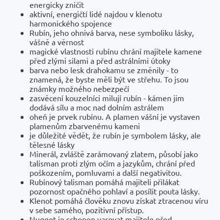
energicky zničit
aktivní, energičtí lidé najdou v klenotu
harmonického spojence
Rubín, jeho ohnivá barva, nese symboliku lásky,
vášně a věrnost
magické vlastnosti rubínu chrání majitele kamene
před zlými silami a před astrálními útoky
barva nebo lesk drahokamu se změnily - to
znamená, že byste měli být ve střehu. To jsou
známky možného nebezpečí
zasvěcení kouzelníci milují rubín - kámen jim
dodává sílu a moc nad dolním astrálem
oheň je prvek rubínu. A plamen vášní je vystaven
plamenům zbarvenému kameni
je důležité vědět, že rubín je symbolem lásky, ale
tělesné lásky
Minerál, zvláště zarámovaný zlatem, působí jako
talisman proti zlým očím a jazykům, chrání před
poškozením, pomluvami a další negativitou.
Rubínový talisman pomáhá majiteli přilákat
pozornost opačného pohlaví a posílit pouta lásky.
Klenot pomáhá člověku znovu získat ztracenou víru
v sebe samého, pozitivní přístup.
Nugget je schopen varovat majitele před