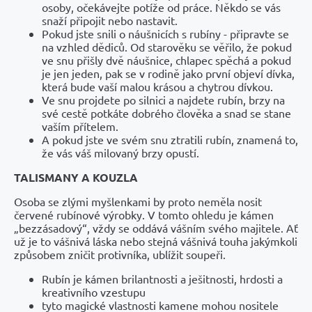
osoby, očekávejte potíže od práce. Někdo se vás
snaží připojit nebo nastavit.
Pokud jste snili o náušnicích s rubíny - připravte se
na vzhled dědiců. Od starověku se věřilo, že pokud
ve snu přišly dvě náušnice, chlapec spěchá a pokud
je jen jeden, pak se v rodině jako první objeví dívka,
která bude vaší malou krásou a chytrou dívkou.
Ve snu projdete po silnici a najdete rubín, brzy na
své cestě potkáte dobrého člověka a snad se stane
vaším přítelem.
A pokud jste ve svém snu ztratili rubín, znamená to,
že vás váš milovaný brzy opustí.
TALISMANY A KOUZLA
Osoba se zlými myšlenkami by proto neměla nosit
červené rubínové výrobky. V tomto ohledu je kámen
„bezzásadový“, vždy se oddává vášním svého majitele. Ať
už je to vášnivá láska nebo stejná vášnivá touha jakýmkoli
způsobem zničit protivníka, ublížit soupeři.
Rubín je kámen brilantnosti a ješitnosti, hrdosti a
kreativního vzestupu
tyto magické vlastnosti kamene mohou nositele