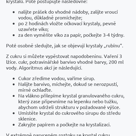
krystalů. Poté postupujte následovně:
nalijte prášek do vhodné nádoby, zalijte vroucí
vodou, důkladně promíchejte;
po 2 hodinách vložte očkovací krystaly, pevně
uzavřete víko;
za den vyměňte víko za papír, počkejte 3-4 týdny.
Poté osobně sledujte, jak se objevují krystaly „rubínu“.
Z cukru si můžete vypěstovat napodobeninu. Vaření 3
lžíce. cukr, potravinářské barvivo vhodné barvy, 200 ml
vody. Algoritmus akcí je následující.
Cukor zředíme vodou, vaříme sirup.
Nalijte barvivo, míchejte, dokud se nerozpustí,
mírně ochlaďte.
Na vlákno přilepíme krystal granulovaného cukru,
který zase připevníme na lepenku nebo tužku,
abychom udrželi strukturu v požadované výšce.
Umístěte krystal do cukrového sirupu do středu
sklenice.
Zakryjte papírem a počkejte na krystalizaci.
V extrémně nasyceném roztoku se krystal cukru