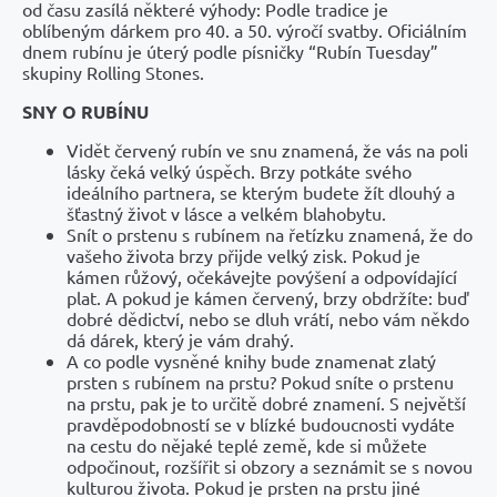
od času zasílá některé výhody: Podle tradice je
oblíbeným dárkem pro 40. a 50. výročí svatby. Oficiálním
dnem rubínu je úterý podle písničky “Rubín Tuesday”
skupiny Rolling Stones.
SNY O RUBÍNU
Vidět červený rubín ve snu znamená, že vás na poli
lásky čeká velký úspěch. Brzy potkáte svého
ideálního partnera, se kterým budete žít dlouhý a
šťastný život v lásce a velkém blahobytu.
Snít o prstenu s rubínem na řetízku znamená, že do
vašeho života brzy přijde velký zisk. Pokud je
kámen růžový, očekávejte povýšení a odpovídající
plat. A pokud je kámen červený, brzy obdržíte: buď
dobré dědictví, nebo se dluh vrátí, nebo vám někdo
dá dárek, který je vám drahý.
A co podle vysněné knihy bude znamenat zlatý
prsten s rubínem na prstu? Pokud sníte o prstenu
na prstu, pak je to určitě dobré znamení. S největší
pravděpodobností se v blízké budoucnosti vydáte
na cestu do nějaké teplé země, kde si můžete
odpočinout, rozšířit si obzory a seznámit se s novou
kulturou života. Pokud je prsten na prstu jiné