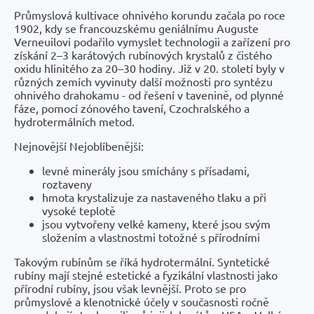
Průmyslová kultivace ohnivého korundu začala po roce
1902, kdy se francouzskému geniálnímu Auguste
Verneuilovi podařilo vymyslet technologii a zařízení pro
získání 2–3 karátových rubínových krystalů z čistého
oxidu hlinitého za 20–30 hodiny. Již v 20. století byly v
různých zemích vyvinuty další možnosti pro syntézu
ohnivého drahokamu - od řešení v tavenině, od plynné
fáze, pomocí zónového tavení, Czochralského a
hydrotermálních metod.
Nejnovější Nejoblíbenější:
levné minerály jsou smíchány s přísadami,
roztaveny
hmota krystalizuje za nastaveného tlaku a při
vysoké teplotě
jsou vytvořeny velké kameny, které jsou svým
složením a vlastnostmi totožné s přírodními
Takovým rubínům se říká hydrotermální. Syntetické
rubíny mají stejné estetické a fyzikální vlastnosti jako
přírodní rubíny, jsou však levnější. Proto se pro
průmyslové a klenotnické účely v současnosti ročně