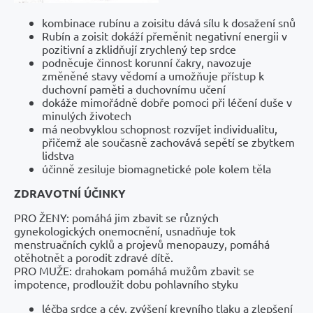
kombinace rubínu a zoisitu dává sílu k dosažení snů
Rubín a zoisit dokáží přeměnit negativní energii v
pozitivní a zklidňují zrychlený tep srdce
podněcuje činnost korunní čakry, navozuje
změněné stavy vědomí a umožňuje přístup k
duchovní paměti a duchovnímu učení
dokáže mimořádně dobře pomoci při léčení duše v
minulých životech
má neobvyklou schopnost rozvíjet individualitu,
přičemž ale současně zachovává sepětí se zbytkem
lidstva
účinně zesiluje biomagnetické pole kolem těla
ZDRAVOTNÍ ÚČINKY
PRO ŽENY: pomáhá jim zbavit se různých
gynekologických onemocnění, usnadňuje tok
menstruačních cyklů a projevů menopauzy, pomáhá
otěhotnět a porodit zdravé dítě.
PRO MUŽE: drahokam pomáhá mužům zbavit se
impotence, prodloužit dobu pohlavního styku
léčba srdce a cév, zvýšení krevního tlaku a zlepšení