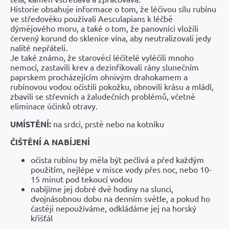
Historie obsahuje informace o tom, že léčivou sílu rubínu
ve středověku používali Aesculapians k léčbě
dýmějového moru, a také o tom, že panovníci vložili
červený korund do sklenice vína, aby neutralizovali jedy
nalité nepřáteli.
Je také známo, že starověcí léčitelé vyléčili mnoho
nemocí, zastavili krev a dezinfikovali rány slunečním
paprskem procházejícím ohnivým drahokamem a
rubínovou vodou očistili pokožku, obnovili krásu a mládí,
zbavili se střevních a žaludečních problémů, včetně
eliminace účinků otravy.
UMÍSTĚNÍ:
na srdci, prstě nebo na kotníku
ČIŠTĚNÍ A NABÍJENÍ
očista rubínu by měla být pečlivá a před každým
použitím, nejlépe v misce vody přes noc, nebo 10-
15 minut pod tekoucí vodou
nabíjíme jej dobré dvě hodiny na slunci,
dvojnásobnou dobu na denním světle, a pokud ho
častěji nepoužíváme, odkládáme jej na horský
křišťál