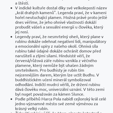
a štěstí.
V indické kultuře dostal díky své velkoleposti název
„král drahých kamenů". Legenda praví, že v kameni
hořel neutuchající plamen. Možná právě proto ještě
dnes věříme, že jeho ohnivé vlastnosti dokáží
probudit vášeň a sexuální energii u člověka, který
jej nosí.
Legendy praví, že nesmrtelný oheň, který plane v
rubínu dokáže odehnat negativní lidi, manipulátory
a emocionální upíry z našeho okolí. Ohnivá síla
rubínu také údajně dokáže ochránit domov před
narušiteli a zlými silami. Hinduisté věří, že
červená/růžová záře rubínu vznikla z věčného
plamene, který nemůže být uhašen žádným
smrtelníkem. Pro budhisty je rubín tím
nejcennějším darem, kterým lze uctít Budhu. V
buddhistickém učení minerál symbolizoval
odhodlání. Indičtí mudrci věřili, že držení rubínu
dává člověku moc, univerzální uznání. V této zemi
byl nuget považován za kámen Slunce.
Podle příběhů Marca Pola nabídl cejlonský král celé
jedno významné město své země výměnou za
krásný velký rubín.