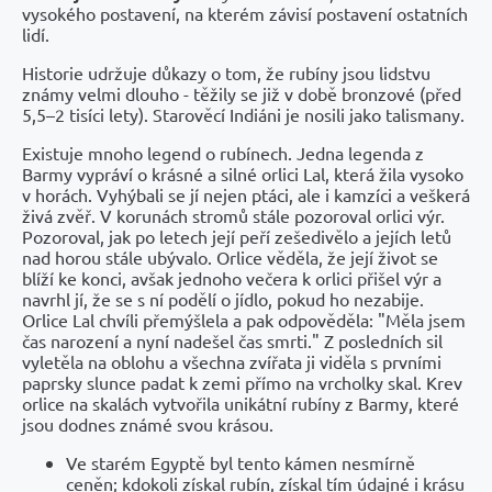
vysokého postavení, na kterém závisí postavení ostatních
lidí.
Historie udržuje důkazy o tom, že rubíny jsou lidstvu
známy velmi dlouho - těžily se již v době bronzové (před
5,5–2 tisíci lety). Starověcí Indiáni je nosili jako talismany.
Existuje mnoho legend o rubínech. Jedna legenda z
Barmy vypráví o krásné a silné orlici Lal, která žila vysoko
v horách. Vyhýbali se jí nejen ptáci, ale i kamzíci a veškerá
živá zvěř. V korunách stromů stále pozoroval orlici výr.
Pozoroval, jak po letech její peří zešedivělo a jejích letů
nad horou stále ubývalo. Orlice věděla, že její život se
blíží ke konci, avšak jednoho večera k orlici přišel výr a
navrhl jí, že se s ní podělí o jídlo, pokud ho nezabije.
Orlice Lal chvíli přemýšlela a pak odpověděla: "Měla jsem
čas narození a nyní nadešel čas smrti." Z posledních sil
vyletěla na oblohu a všechna zvířata ji viděla s prvními
paprsky slunce padat k zemi přímo na vrcholky skal. Krev
orlice na skalách vytvořila unikátní rubíny z Barmy, které
jsou dodnes známé svou krásou.
Ve starém Egyptě byl tento kámen nesmírně
ceněn; kdokoli získal rubín, získal tím údajné i krásu