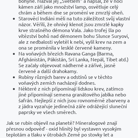
bohyně. Nazval jej „Světlem“ a napsal, že v noci
kámen září jako množství lamp, osvětluje celý
chrám a během dne se promění ve zmrzlý oheň.
Starověcí Indiáni měli na tuto záležitost svůj vlastní
názor. Věřili, že ohnivý klenot jsou zmrzlé kapky
krve strašného démona Vala. Jako trofej šla po
vítězství bohů nad démonem bohu Slunce Suryovi,
ale z nedbalosti vyletěl k nebi, vylil krev na zem a
ona se proměnila v lesklé červené kameny.
Na voňavých březích Ravana Ganga (Barma,
Afghánistán, Pákistán, Srí Lanka, Nepál, Tibet atd.)
Se začaly objevovat nádherné a zářivé, jasně
červené a další drahokamy.
Rubíny různých barev a odstínů se v těchto
voňavých zemích nacházejí dodnes.
Některé z nich připomínají lidskou krev, zatímco
jiné připomínají semena granátového jablka nebo
šafrán. Nejlepší z nich jsou rovnoměrně zbarveny a
z jádra vyzařuje jedinečná záře odrážející sluneční
paprsky ve všech směrech.
Jak se rubín objevil na planetě? Mineralogové znají
přesnou odpověď - oxid hlinitý byl vystaven vysokým
teplotám a tlaku v útrobách Země po stovky let a