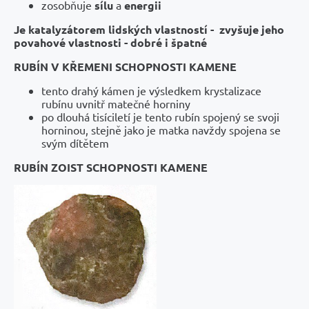
zosobňuje
sílu
a
energii
Je katalyzátorem lidských vlastností - zvyšuje jeho
povahové vlastnosti - dobré i špatné
RUBÍN V KŘEMENI SCHOPNOSTI KAMENE
tento drahý kámen je výsledkem krystalizace
rubínu uvnitř matečné horniny
po dlouhá tisíciletí je tento rubín spojený se svoji
horninou, stejně jako je matka navždy spojena se
svým dítětem
RUBÍN ZOIST SCHOPNOSTI KAMENE