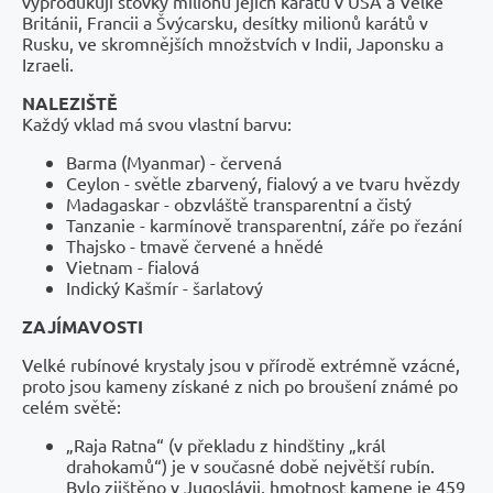
vyprodukují stovky milionů jejich karátů v USA a Velké
Británii, Francii a Švýcarsku, desítky milionů karátů v
Rusku, ve skromnějších množstvích v Indii, Japonsku a
Izraeli.
NALEZIŠTĚ
Každý vklad má svou vlastní barvu:
Barma (Myanmar) - červená
Ceylon - světle zbarvený, fialový a ve tvaru hvězdy
Madagaskar - obzvláště transparentní a čistý
Tanzanie - karmínově transparentní, záře po řezání
Thajsko - tmavě červené a hnědé
Vietnam - fialová
Indický Kašmír - šarlatový
ZAJÍMAVOSTI
Velké rubínové krystaly jsou v přírodě extrémně vzácné,
proto jsou kameny získané z nich po broušení známé po
celém světě:
„Raja Ratna“ (v překladu z hindštiny „král
drahokamů“) je v současné době největší rubín.
Bylo zjištěno v Jugoslávii, hmotnost kamene je 459