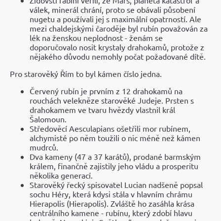
Židovští rabíni věřili, že Mars, planeta katastrof a
válek, minerál chrání, proto se obávali působení
nugetu a používali jej s maximální opatrností. Ale
mezi chaldejskými čaroděje byl rubín považován za
lék na ženskou neplodnost - ženám se
doporučovalo nosit krystaly drahokamů, protože z
nějakého důvodu nemohly počat požadované dítě.
Pro starověký Řím to byl kámen číslo jedna.
Červený rubín je prvním z 12 drahokamů na
rouchách velekněze starověké Judeje. Prsten s
drahokamem ve tvaru hvězdy vlastnil král
Šalomoun.
Středověcí Aesculapians ošetřili mor rubínem,
alchymisté po něm toužili o nic méně než kámen
mudrců.
Dva kameny (47 a 37 karátů), prodané barmským
králem, finančně zajistily jeho vládu a prosperitu
několika generací.
Starověký řecký spisovatel Lucian nadšeně popsal
sochu Héry, která kdysi stála v hlavním chrámu
Hierapolis (Hierapolis). Zvláště ho zasáhla krása
centrálního kamene - rubínu, který zdobí hlavu