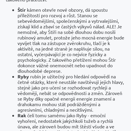
Štír
kámen otevře nové obzory, dá spoustu
příležitostí pro rozvoj a růst. Stanou se
sebevědomějšími, společenskými a vytrvalejšími,
získají klid a zbaví se častých výkyvů nálad. ALE! Je
nemožné, aby Štíři na sobě dlouhou dobu nosili
rubínový amulet, protože jeho mocná energie bude
vyvíjet tlak na zástupce zvěrokruhu, tlačí je k
aktivitě, na jedné straně je naplňuje silou, na
ostatní, vyčerpávající je co nejvíce fyzicky a
psychologicky. Z takového přetížení mohou Štír
dokonce vážně onemocnět nebo upadnout do
dlouhodobé deprese.
Ryby
rubín je užitečný pro hledání odpovědí na
četné otázky, které neustále navštěvují jejich hlavy,
stejně jako pro učení se rozhodovat rychleji a
vědoměji, nebát se odpovědnosti a změn. Zároveň
se Ryby díky opačné energii energie znamení a
drahokamu mohou stát podrážděnými a
agresivními, chladnými a necitlivými.
Rak
čelí tomu samému jako Ryby - emoční
vyhoření, nedostatek jakýchkoli tužeb a rychlá
únava, ale zároveň budou mít štěstí všude a ve