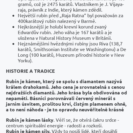
gramů, což je 2475 karátů. Vlastníkem je J. Vijaya-
raja, právník z Indie, který kámen zdědil.
Největší rubín před „Raja Ratna“ byl považován za
400karátový rubín nalezený v Barmě.
Nejkrásnější je holubí krevní korund zvaný
Edwardův rubín. Jeho váha je 167 karátů a je
uložena v Natural History Museum v Británii.
Nejznámějšími hvězdnými rubíny jsou Riva (138,7
karátů, Smithsonian Institute ve Washingtonu) a De
Long (100 karátů, Muzeum přírodní historie v New
Yorku).
HISTORIE A TRADICE
Rubín je kámen, který se spolu s diamantem nazývá
králem drahokamů. Jeho cena je srovnatelná s cenou
nejdražších diamantů. Jeho krása byla obdivována od
nepaměti. Básníci porovnávali červený minerál s
jarním úsvitem, prolitou krví, čistým plamenem ohně,
a to není náhoda - je to opravdu neuvěřitelně krásné
Rubín je kámen lásky
. Věří se, že otvírá čakru srdce -
centrum spirituální energie - radosti a rozkoši.
Rubín je kámen síly.
Vždy to nosili lidé, kteří dosáhli