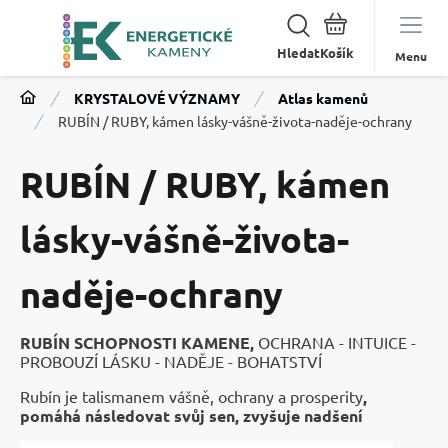
Hledat
Menu
KRYSTALOVÉ VÝZNAMY
Atlas kamenů
RUBÍN / RUBY, kámen lásky-vášně-života-naděje-ochrany
RUBÍN / RUBY, kámen
lásky-vášně-života-
naděje-ochrany
RUBÍN SCHOPNOSTI KAMENE,
OCHRANA - INTUICE -
PROBOUZÍ LÁSKU - NADĚJE - BOHATSTVÍ
Rubín je talismanem vášně, ochrany a prosperity
,
pomáhá následovat svůj sen, zvyšuje nadšení