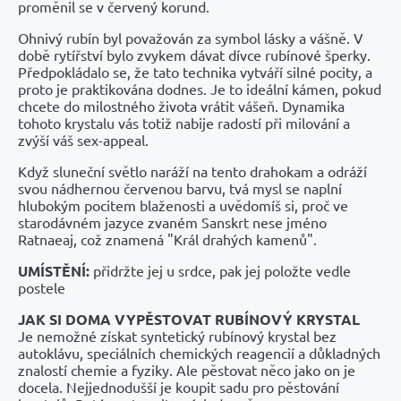
proměnil se v červený korund.
Ohnivý rubín byl považován za symbol lásky a vášně. V
době rytířství bylo zvykem dávat dívce rubínové šperky.
Předpokládalo se, že tato technika vytváří silné pocity, a
proto je praktikována dodnes. Je to ideální kámen, pokud
chcete do milostného života vrátit vášeň. Dynamika
tohoto krystalu vás totiž nabije radostí při milování a
zvýší váš sex-appeal.
Když sluneční světlo naráží na tento drahokam a odráží
svou nádhernou červenou barvu, tvá mysl se naplní
hlubokým pocitem blaženosti a uvědomíš si, proč ve
starodávném jazyce zvaném Sanskrt nese jméno
Ratnaeaj, což znamená "Král drahých kamenů".
UMÍSTĚNÍ:
přidržte jej u srdce, pak jej položte vedle
postele
JAK SI DOMA VYPĚSTOVAT RUBÍNOVÝ KRYSTAL
Je nemožné získat syntetický rubínový krystal bez
autoklávu, speciálních chemických reagencií a důkladných
znalostí chemie a fyziky. Ale pěstovat něco jako on je
docela. Nejjednodušší je koupit sadu pro pěstování