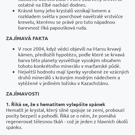
ostatně na Elbě nachází dodnes.
Krásné lomy jeho krystalů vznikají lomem a
rozkladem světla v povrchové navětralé vrstvičce
krevelu, kterému se právě pro tuto nápadnou
barevnost říká papoušková ruda.
ZAJÍMAVÁ FAKTA
V roce 2004, když vědci objevili na Marsu krvavý
kámen, předložili hypotézu, podle které se krvavá
barva této planety vysvětluje vysokým obsahem
tohoto konkrétního minerálu v marťanské půdě.
Největší hodnotu mají šperky vyrobené ze vzácných
druhů minerálů s krásným modrým nádechem a
vytěžené v jediném ložisku v Kazachstánu.
ZAJÍMAVOSTI
1. Říká se, že s hematitem vylepšíte spánek
Hematit je krystal, který silně spojuje se zemí, probouzí
pocity bezpečí a pohodlí. Říká se o něm, že pomáhá
regenerovat tělesnou tkáň - což je jeden z hlavních úkolů
spánku.