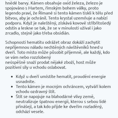
hnědé barvy. Kámen obsahuje oxid železa, železo je
spojováno s Martem, římským bohem války, proto
legendo praví, že Římané si tento kámen tiskli k tělu před
bitvou, aby je ochránil. Tento krystal uzemňuje a nabízí
podporu. Když je naleštěný, získává kovově stříbřitošedý
odstín a leskne se tak, že se v minulosti užíval i jako
zrcadlo, stejně jako třeba obsidián.
Schopnosti hematitu odrážet obraz dokáží zachytit
nepříjemnou náladu nechtěných návštěvníků hned u
dveří. Toto místo může působit příjemně, ale každý, kdo
se vám nebo rozzlobený
neúspěšně snaží prodat nějaké zboží, host může
pozitivní síly u vchodu oslabovat.
Když u dveří umístíte hematit, proudění energie
usnadníte.
Tento kámen je mocným ochráncem, vytváří kolem
vchodu ozdravný štít.
Štít se napojuje na blahodárné vlivy země,
neutralizuje špatnou energii, kterou s sebou lidé
přinášejí, a tak kdo přijde ke dveřím rozladěný,
odchází vesele.