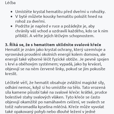
Léčba
Umístěte krystal hematitu před dveřmi u rohožky.
V bytě můžete kousky hematitu položit hned na
rohož za dveřmi.
Podržte je napřed v ruce a požádejte je, aby
chránily váš vchod a uzdravili každého, kdo se k nim
přiblíží. A věřte jejich léčivým schopnostem.
3. Říká se, že s hematitem uklidníte svalové křeče
Hematit je znám jako krystal ochrany, který uzemňuje a
vyrovnává proudění okolních energií kolem domova, ale
energii také výborně léčit fyzické obtíže. Je pevně spojen
s krví a oběhovým systémem; vypadá, jako by krvácel,
objevují se na něm červené linky, pokud se jím pokusíte
kreslit.
Léčitelé věří, že hematit obsahuje zvláštní magické síly,
odhání nemoc, když si ho umístíte na tělo. Tato vrozená
síla kamene působí také na svalové křeče: krátké, prudce
bolestivé stahy svalových vláken. Tyto křeče se často
objevují okamžitě po namáhavém cvičení, ve svalech se
totiž nahromadila kyselina mléčná. Křeče může vyvolat
také opakovaný pohyb nebo dlouhé ležení v jedné