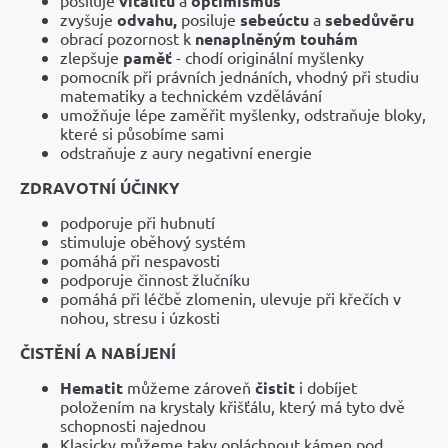
posiluje
vitalitu
a
optimismus
zvyšuje
odvahu,
posiluje
sebeúctu
a
sebedůvěru
obrací pozornost k
nenaplněným touhám
zlepšuje
paměť
- chodí originální myšlenky
pomocník při právních jednáních, vhodný při studiu
matematiky a technickém vzdělávání
umožňuje lépe zaměřit myšlenky, odstraňuje bloky,
které si působíme sami
odstraňuje z aury negativní energie
ZDRAVOTNÍ ÚČINKY
podporuje při hubnutí
stimuluje oběhový systém
pomáhá při nespavosti
podporuje činnost žlučníku
pomáhá při léčbě zlomenin, ulevuje při křečích v
nohou, stresu i úzkosti
ČISTĚNÍ A NABÍJENÍ
Hematit
můžeme zároveň
čistit
i dobíjet
položením na krystaly křišťálu, který má tyto dvě
schopnosti najednou
Klasicky můžeme taky opláchnout kámen pod