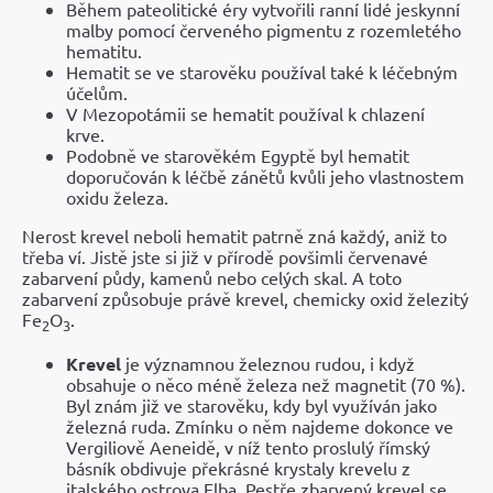
Během pateolitické éry vytvořili ranní lidé jeskynní
malby pomocí červeného pigmentu z rozemletého
hematitu.
Hematit se ve starověku používal také k léčebným
účelům.
V Mezopotámii se hematit používal k chlazení
krve.
Podobně ve starověkém Egyptě byl hematit
doporučován k léčbě zánětů kvůli jeho vlastnostem
oxidu železa.
Nerost krevel neboli hematit patrně zná každý, aniž to
třeba ví. Jistě jste si již v přírodě povšimli červenavé
zabarvení půdy, kamenů nebo celých skal. A toto
zabarvení způsobuje právě krevel, chemicky oxid železitý
Fe
O
.
2
3
Krevel
je významnou železnou rudou, i když
obsahuje o něco méně železa než magnetit (70 %).
Byl znám již ve starověku, kdy byl využíván jako
železná ruda. Zmínku o něm najdeme dokonce ve
Vergiliově Aeneidě, v níž tento proslulý římský
básník obdivuje překrásné krystaly krevelu z
italského ostrova Elba. Pestře zbarvený krevel se