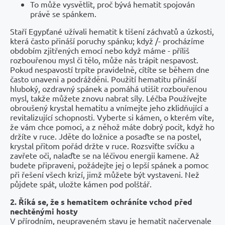
To může vysvětlit, proč bývá hematit spojován
právě se spánkem.
Staří Egypťané užívali hematit k tišení záchvatů a úzkosti,
která často přináší poruchy spánku; když /- procházíme
obdobím zjitřených emocí nebo když máme - příliš
rozbouřenou mysl či tělo, může nás trápit nespavost.
Pokud nespavostí trpíte pravidelně, cítíte se během dne
často unaveni a podrážděni. Použití hematitu přináší
hluboký, ozdravný spánek a pomáhá utišit rozbouřenou
mysl, takže můžete znovu nabrat síly. Léčba Používejte
obroušený krystal hematitu a vnímejte jeho zklidňující a
revitalizující schopnosti. Vyberte si kámen, o kterém víte,
že vám chce pomoci, a z něhož máte dobrý pocit, když ho
držíte v ruce. Jděte do ložnice a posaďte se na postel,
krystal přitom pořád držte v ruce. Rozsviťte svíčku a
zavřete oči, nalaďte se na léčivou energii kamene. Až
budete připraveni, požádejte jej o lepší spánek a pomoc
při řešení všech krizí, jimž můžete být vystaveni. Než
půjdete spát, uložte kámen pod polštář.
2. Říká se, že s hematitem ochráníte vchod před
nechtěnými hosty
V přírodním, neupraveném stavu je hematit načervenale