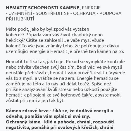
HEMATIT SCHOPNOSTI KAMENE,
ENERGIE
- UZEMNĚNÍ - SOUSTŘEDIT SE - OCHRANA - PODPORA
PŘI HUBNUTÍ
Máte pocit, jako by byl zpod vás vytažen
koberec? Připadá vám váš život chaotický nebo
hektický? Cítíte se zahlceni? Je vaše mysl všude
kolem? To vše jsou známky toho, že potřebujete dávku
uzemňující energie a Hematit je přesně ten kámen na to.
Hematit to říká tak, jak to je. Pokud se vymykáte kontrole
nebo trávíte všechen svůj čas tím, že si věci ve své mysli
neustále přehráváte, hematit vám prověří realitu. Vyvede
vás to z mysli a vrátíte se na zem. Energie hematitu se
zaměřuje na tělo a to nás učí dělat totéž. Spíše než
přílišné analyzování kvůli stresu nebo úzkosti použijte
hematit k připojení ke své kořenové čakře, abyste mohli
zůstat při zemi a jen tak být.
Kámen zdravé krve - říká se, že dodává energii a
odvahu, pomůže vám splnit si své sny.
Ochranný káme - klid a pohoda,
chrání, rozpouští
negativitu, pomáhá při svalových křečích, chrání