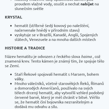
proudem vlažné vody, osušit a nechat
nabíjet
na
slunečním světle
KRYSTAL
hematit (stříbrně šedý kovový po naleštění,
načervenale hnědý v přírodním stavu)
vyskytuje se v Brazílii, Kanadě, Anglii, Spojených
státech, Venezuele a na mnoha dalších místech
HISTORIE A TRADICE
Název hematitu je odvozen z řeckého slova
haima
, což
znamená krev. Tento kámen je známý tím, že spojuje tělo
se Zemí.
Staří Řekové spojovali hematit s Marsem, bohem
války.
Mnoho válečníků, včetně starověkých Řeků, Římanů
a domorodých Američanů, používalo na svých
tělech drcený hematit, aby vytvořili vzhled podobný
červené barvě, který je měl chránit v bitvě. Věřilo
se, že hematit činí bojovníka nezranitelným a
dodává mu odvahu a sílu.