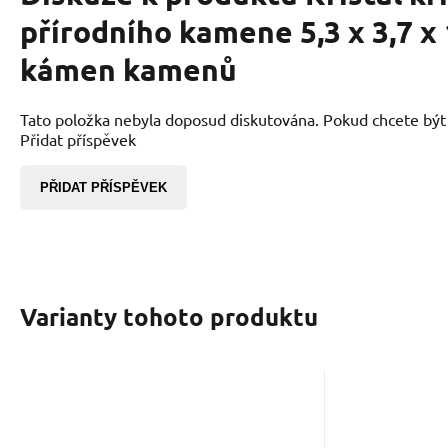
přírodního kamene 5,3 x 3,7 x
kámen kamenů
Tato položka nebyla doposud diskutována. Pokud chcete být p
Přidat příspěvek
PŘIDAT PŘÍSPĚVEK
Varianty tohoto produktu
Kód dod.:
Kód:
12000034972598975
2301033
EAN:
Kód 
K
Skladem
144
Kč
Křišťál růžový Kyvadlo
Křišťá