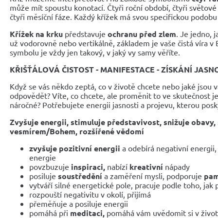
může mít spoustu konotací. Čtyři roční období, čtyři světové 
čtyři měsíční fáze. Každý křížek má svou specifickou podobu
Křížek na krku
představuje
ochranu před zlem
. Je jedno, j
už vodorovně nebo vertikálně, základem je vaše čistá víra v
symbolu je vždy jen takový, v jaký vy samy věříte.
KŘIŠŤÁLOVÁ ČISTOST - MANIFESTACE - ZÍSKÁNÍ JASN
Když se vás někdo zeptá, co v životě chcete nebo jaké jsou va
odpovědět? Víte, co chcete, ale proměnit to ve skutečnost je
náročné? Potřebujete energii jasnosti a projevu, kterou posky
Zvyšuje energii, stimuluje představivost, snižuje obavy, 
vesmírem/Bohem, rozšířené vědomí
zvyšuje pozitivní energii
a odebírá negativní energii,
energie
povzbuzuje
inspiraci,
nabízí
kreativní
nápady
posiluje
soustředění
a zaměření mysli, podporuje
pa
vytváří silné energetické pole, pracuje podle toho, jak
rozpouští negativitu v okolí, přijímá
přeměňuje a posiluje energii
pomáhá při
meditaci,
pomáhá vám uvědomit si v živo