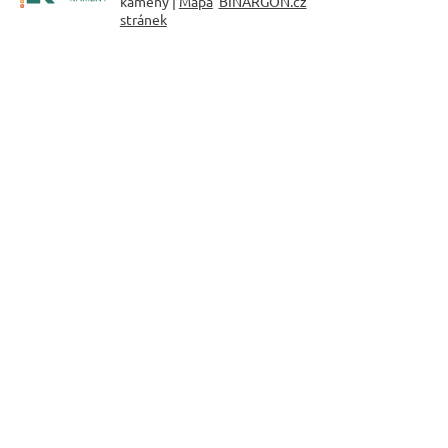
kameny |
Mapa
BINARGON.cz
stránek