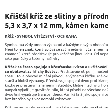
Křišťál kříž ze slitiny a přír
5,3 x 3,7 x 12 mm, kámen kam
KŘÍŽ - SYMBOL VÍTĚZSTVÍ - OCHRANA
Symbol má vždy mnoho významů a každým novým obdobím n
Není to jen znak, který splývá se svým jediným významem,
znamení, které představuje pro každého jinou ideu. Od nep
jako pomůcky a totemy naší víry.
Křížek se často spojuje s křesťanskou vírou a ukřižování
se obětoval za hříchy lidstva.
Představuje utrpení, mučení,
spásu. To je obecné mínění původu a významu křížku. Málokdo
starší a hlubší významy. Představuje spojení dvou protikladný
křížku je prastarým znamením stability, klidné hladiny či hori
naopak vyjadřuje gravitační sílu, která působí na všechno n
dvou linií vyjadřuje transcendenci. Vzniká kříž jako spojení 
bez kterého by život nemohl existovat.
Kříž můžeme interpretovat i na základě symbolismu
čtyř r