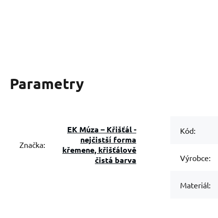
Parametry
EK Múza – Křišťál -
Kód:
nejčistší forma
Značka:
křemene, křišťálově
Výrobce:
čistá barva
Materiál: