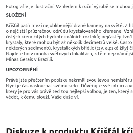
Fotografie je ilustrační. Vzhledem k ruční výrobě se mohou je
SLOŽENÍ
Křišťál patří mezi nejoblíbenější drahé kameny na světě. Z hl
o nejčistší průzračnou odrůdu krystalovaného křemene. Vznik
čistých křemičitých hydrotermálních roztoků; nejčastěji tvo
krystaly, které mohou být až několik decimetrů velké. Často 
některých sedimentů, krystalických břidlic (tzv. alpské žíly) 
Najdete ho v mnoha světových lokalitách, k těm nejznámějším
Minas Geraís v Brazílii.
UPOZORNĚNÍ
Právě jste přečtením popisku nakrmili svou levou hemisféru 
Nyní je čas naslouchat svému srdci. Důvěřujte své intuici a 
který je pro vás právě teď tou nejlepší volbou, je ten, který 
vědět, k čemu slouží. Vaše duše ví.
Diskuze k produktu
Křišťál kří