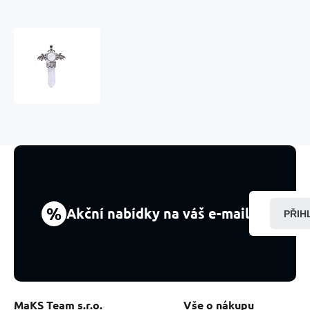
Křišťál
kříž
ze
slitiny
a
přírodního
kamene
5,3
x
3,7
x
12
%
Akční nabídky na váš e-mail
PŘIH
mm,
kámen
kamenů
MaKS Team s.r.o.
Vše o nákupu