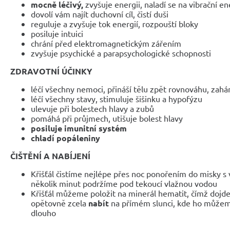
mocně léčivý,
zvyšuje energii, naladí se na vibrační en
dovolí vám najít duchovní cíl, čistí duši
reguluje a zvyšuje tok energií, rozpouští bloky
posiluje intuici
chrání před elektromagnetickým zářením
zvyšuje psychické a parapsychologické schopnosti
ZDRAVOTNÍ ÚČINKY
léčí všechny nemoci, přináší tělu zpět rovnováhu, zahán
léčí všechny stavy, stimuluje šišinku a hypofýzu
ulevuje při bolestech hlavy a zubů
pomáhá při průjmech, utišuje bolest hlavy
posiluje imunitní systém
chladí popáleniny
ČIŠTĚNÍ A NABÍJENÍ
Křišťál čistíme nejlépe přes noc ponořením do misky s 
několik minut podržíme pod tekoucí vlažnou vodou
Křišťál můžeme položit na minerál hematit, čímž dojde k
opětovně zcela
nabít
na přímém slunci, kde ho můžem
dlouho