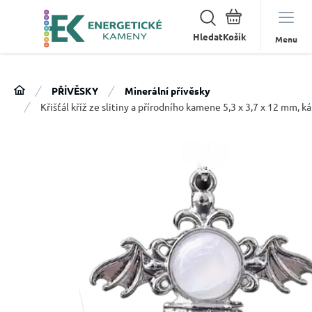
Hledat
Menu
PŘÍVĚSKY
Minerální přívěsky
Křišťál kříž ze slitiny a přírodního kamene 5,3 x 3,7 x 12 mm,