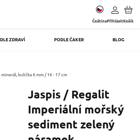
Čeština
Přihlásit
Košík
DLE ZDRAVÍ
PODLE ČAKER
BLOG
minerál, kulička 6 mm / 16 - 17 cm
Jaspis / Regalit
Imperiální mořský
sediment zelený
náramek