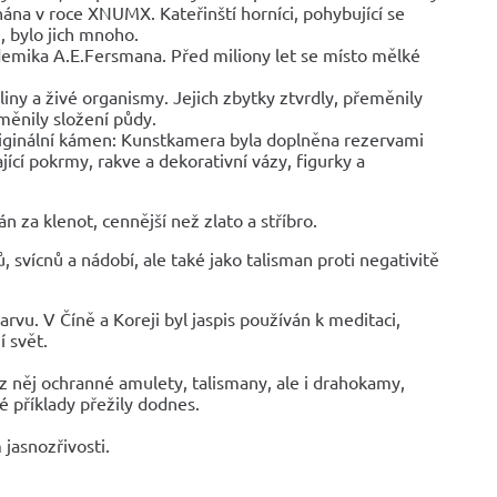
ána v roce XNUMX. Kateřinští horníci, pohybující se
, bylo jich mnoho.
emika A.E.Fersmana. Před miliony let se místo mělké
iny a živé organismy. Jejich zbytky ztvrdly, přeměnily
měnily složení půdy.
originální kámen: Kunstkamera byla doplněna rezervami
jící pokrmy, rakve a dekorativní vázy, figurky a
n za klenot, cennější než zlato a stříbro.
, svícnů a nádobí, ale také jako talisman proti negativitě
vu. V Číně a Koreji byl jaspis používán k meditaci,
í svět.
z něj ochranné amulety, talismany, ale i drahokamy,
é příklady přežily dodnes.
 jasnozřivosti.