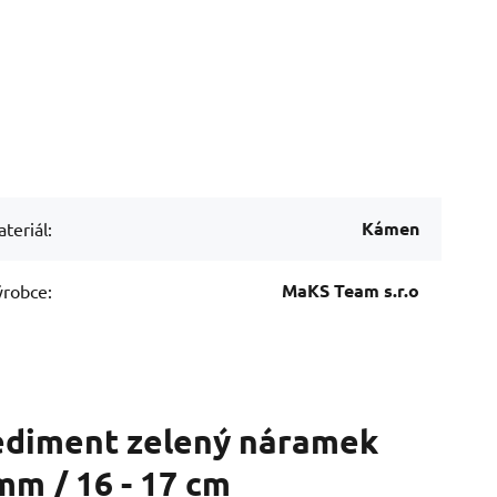
Kámen
teriál:
MaKS Team s.r.o
robce:
sediment zelený náramek
mm / 16 - 17 cm