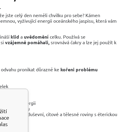
T
že jste celý den neměli chvilku pro sebe? Kámen
jemnou, vyživující energii oceánského jaspisu, která vám
ináší
klid
a
uvědomění
celku. Používá se
 si
vzájemně pomáhali,
srovnává čakry a lze jej použít k
 odvahu pronikat důrazně ke
kořeni problému
elek
dává tělu energii
hy čakry a auru
ití
e rovnováhu duševní, citové a tělesné roviny s éterickou
mace
hlas