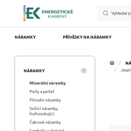
NÁRAMKY
PŘÍVĚSKY NA NÁRAMKY
N
Jaspi
NÁRAMKY
Minerální náramky
Perly a perleť
Přírodní náramky
Svítící náramky,
fosforeskující
Čakrové náramky
Samballa a pletené