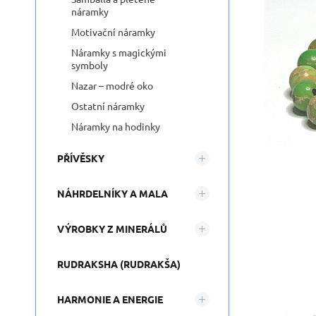
náramky
Motivační náramky
Náramky s magickými
symboly
Nazar – modré oko
Ostatní náramky
Náramky na hodinky
PŘÍVĚSKY
NÁHRDELNÍKY A MALA
VÝROBKY Z MINERÁLŮ
RUDRAKSHA (RUDRAKŠA)
HARMONIE A ENERGIE