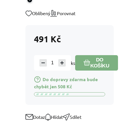
Oblíbený
Porovnat
491
Kč
DO
ks
KOŠÍKU
Do dopravy zdarma bude
chybět jen
508
Kč
Dotaz
Hlídat
Sdílet