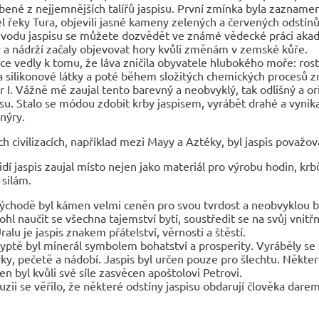
bené z nejjemnějších talířů jaspisu. První zmínka byla zaznamen
l řeky Tura, objevili jasné kameny zelených a červených odstínů
vodu jaspisu se můžete dozvědět ve známé vědecké práci akad
 a nádrží začaly objevovat hory kvůli změnám v zemské kůře.
ce vedly k tomu, že láva zničila obyvatele hlubokého moře: rostl
a silikonové látky a poté během složitých chemických procesů z
r I. Vážně mě zaujal tento barevný a neobvyklý, tak odlišný a 
isu. Stalo se módou zdobit krby jaspisem, vyrábět drahé a vynika
nýry.
h civilizacích, například mezi Mayy a Aztéky, byl jaspis považová
dí jaspis zaujal místo nejen jako materiál pro výrobu hodin, krbů
silám.
ýchodě byl kámen velmi ceněn pro svou tvrdost a neobvyklou bar
hl naučit se všechna tajemství bytí, soustředit se na svůj vnitřn
ralu je jaspis znakem přátelství, věrnosti a štěstí.
yptě byl minerál symbolem bohatství a prosperity. Vyráběly se 
rky, pečetě a nádobí. Jaspis byl určen pouze pro šlechtu. Někter
n byl kvůli své síle zasvěcen apoštolovi Petrovi.
uzii se věřilo, že některé odstíny jaspisu obdarují člověka darem