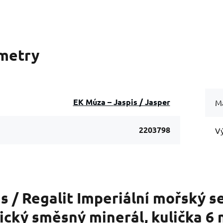
metry
EK Múza – Jaspis / Jasper
Ma
2203798
Vý
is / Regalit Imperiální mořský 
ický směsný minerál, kulička 6 