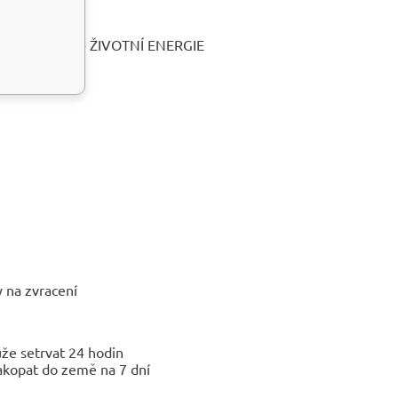
radiace
ZDRAVÍ - SÍLA - ŽIVOTNÍ ENERGIE
y na zvracení
že setrvat 24 hodin
akopat do země na 7 dní