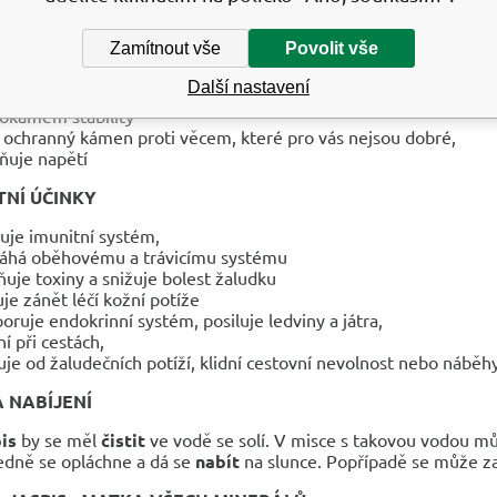
raňuje z prostředí
elektromagnetické
i jiné znečištění
včetně 
Zamítnout vše
Povolit vše
MPERIAL ( „císařskÝ jaspis“) MOŘSKÝ SEDIMENT,
ŠTĚSTÍ - 
 mořských sedimentů,
neprůhledná odrůda
Další nastavení
okamem stability
ý ochranný kámen proti věcem, které pro vás nejsou dobré,
ňuje napětí
NÍ ÚČINKY
luje imunitní systém,
há oběhovému a trávicímu systému
ňuje toxiny a snižuje bolest žaludku
uje zánět léčí kožní potíže
oruje endokrinní systém, posiluje ledviny a játra,
ní při cestách,
uje od žaludečních potíží, klidní cestovní nevolnost nebo náběh
A NABÍJENÍ
is
by se měl
čistit
ve vodě se solí. V misce s takovou vodou mů
edně se opláchne a dá se
nabít
na slunce. Popřípadě se může z