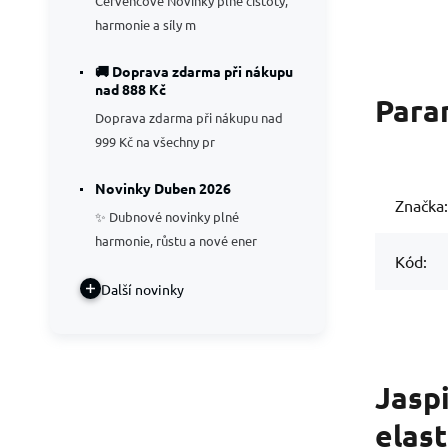
Červencové Novinky plné čistoty,
harmonie a síly m
🚚 Doprava zdarma při nákupu
nad 888 Kč
Para
Doprava zdarma při nákupu nad
999 Kč na všechny pr
Novinky Duben 2026
Značka:
✨ Dubnové novinky plné
harmonie, růstu a nové ener
Kód:
Další novinky
Jasp
elast