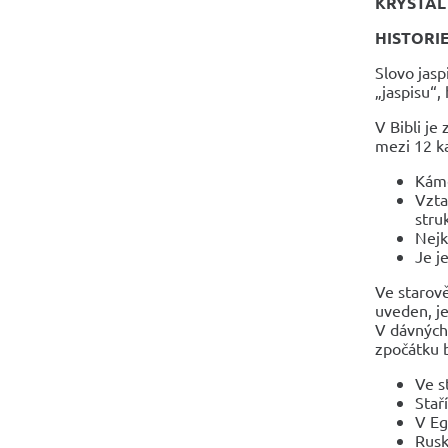
KRYSTAL
HISTORI
Slovo jas
„jaspisu“,
V Bibli je
mezi 12 k
Káme
Vzta
stru
Nejk
Je j
Ve starově
uveden, je
V dávných 
zpočátku b
Ve s
Stař
V Eg
Rusk