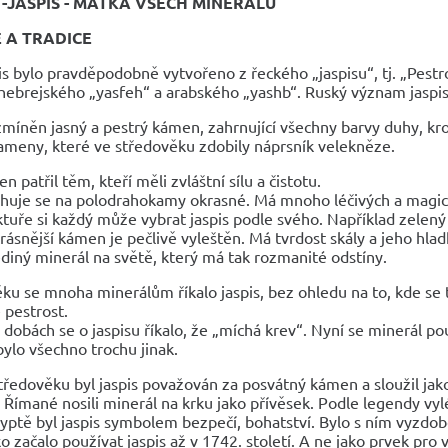
 -JASPIS - MATKA VŠECH MINERÁLŮ
E A TRADICE
pis bylo pravděpodobně vytvořeno z řeckého „jaspisu“, tj. „Pe
 hebrejského „yasfeh“ a arabského „yashb“. Ruský význam jaspis
 zmíněn jasný a pestrý kámen, zahrnující všechny barvy duhy, 
ameny, které ve středověku zdobily náprsník velekněze.
n patřil těm, kteří měli zvláštní sílu a čistotu.
huje se na polodrahokamy okrasné. Má mnoho léčivých a magick
ktuře si každý může vybrat jaspis podle svého. Například zelen
rásnější kámen je pečlivě vyleštěn. Má tvrdost skály a jeho hl
ediný minerál na světě, který má tak rozmanité odstíny.
ku se mnoha minerálům říkalo jaspis, bez ohledu na to, kde se
 pestrost.
dobách se o jaspisu říkalo, že „míchá krev“. Nyní se minerál pou
ylo všechno trochu jinak.
tředověku byl jaspis považován za posvátný kámen a sloužil ja
í Římané nosili minerál na krku jako přívěsek. Podle legendy vy
yptě byl jaspis symbolem bezpečí, bohatství. Bylo s ním vyzdob
o začalo používat jaspis až v 1742. století. A ne jako prvek pro