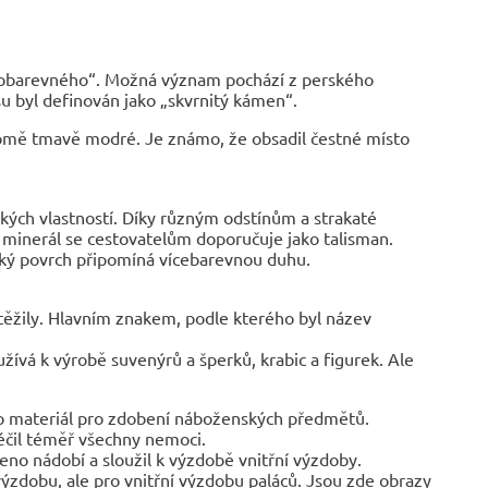
strobarevného“. Možná význam pochází z perského
u byl definován jako „skvrnitý kámen“.
kromě tmavě modré. Je známo, že obsadil čestné místo
ých vlastností. Díky různým odstínům a strakaté
ý minerál se cestovatelům doporučuje jako talisman.
adký povrch připomíná vícebarevnou duhu.
 těžily. Hlavním znakem, podle kterého byl název
žívá k výrobě suvenýrů a šperků, krabic a figurek. Ale
ko materiál pro zdobení náboženských předmětů.
léčil téměř všechny nemoci.
eno nádobí a sloužil k výzdobě vnitřní výzdoby.
 výzdobu, ale pro vnitřní výzdobu paláců. Jsou zde obrazy