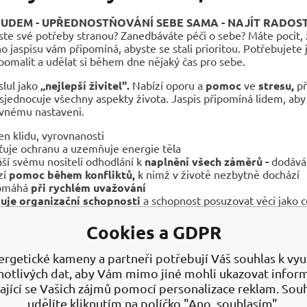
ROUDEM - UPŘEDNOSTŇOVÁNÍ SEBE SAMA - NAJÍT RADOS
ste své potřeby stranou? Zanedbáváte péči o sebe? Máte pocit, 
 jaspisu vám připomíná, abyste se stali prioritou. Potřebujete 
omalit a udělat si během dne nějaký čas pro sebe.
slul jako
„nejlepší živitel".
Nabízí oporu a
pomoc
ve
stresu,
př
sjednocuje všechny aspekty života. Jaspis připomíná lidem, aby
rávnému nastaveni.
n klidu, vyrovnanosti
šťuje ochranu a uzemňuje energie těla
áší svému nositeli odhodlání k
naplnění všech záměrů -
dodává
zí
pomoc během konfliktů,
k nimž v životě nezbytně dochází
omáhá
při rychlém uvažování
uje organizační schopnosti
a schopnost posuzovat věci jako c
zbuzuje
rozvoj představivosti
a proměnu myšlenek v činy
lužuje
sexuální rozkoš
Cookies a GDPR
áší pomoc během dlouhodobých nemocí nebo hospitalizace a do
cuje negativní energii a současně pročišťuje a uvádí do rovnová
ergetické kameny a partneři potřebují Váš souhlas k využ
uje vyvážený poměr mezi složkami jin a jang a současně zajišťuj
notlivých dat, aby Vám mimo jiné mohli ukazovat infor
ající se Vašich zájmů pomocí personalizace reklam. Sou
áhá při
šamanských cestách
a vybavování snů
udělíte kliknutím na políčko "Ano, souhlasím".
áhá při
proutkaření