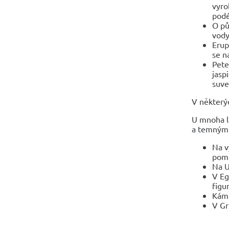
vyro
podé
O pů
vody
Erup
se n
Pete
jasp
suve
V některýc
U mnoha li
a temným 
Na v
pomo
Na U
V Eg
figu
Káme
V Gr