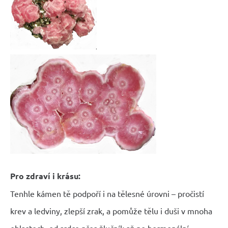
Pro zdraví i krásu:
Tenhle kámen tě podpoří i na tělesné úrovni – pročistí
krev a ledviny, zlepší zrak, a pomůže tělu i duši v mnoha
oblastech, od srdce přes žlučník až po hormonální