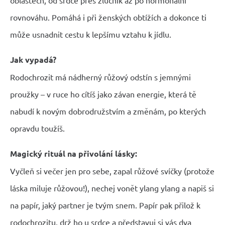
rovnováhu. Pomáhá i při ženských obtížích a dokonce ti
může usnadnit cestu k lepšímu vztahu k jídlu.
Jak vypadá?
Rodochrozit má nádherný růžový odstín s jemnými
proužky – v ruce ho cítíš jako závan energie, která tě
nabudí k novým dobrodružstvím a změnám, po kterých
opravdu toužíš.
Magický rituál na přivolání lásky:
Vyčleň si večer jen pro sebe, zapal růžové svíčky (protože
láska miluje růžovou!), nechej vonět ylang ylang a napiš si
na papír, jaký partner je tvým snem. Papír pak přilož k
rodochrozitu, drž ho u srdce a představuj si vás dva