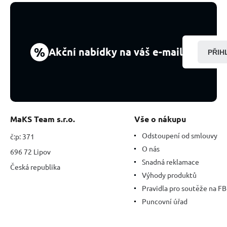
%
Akční nabídky na váš e-mail
PŘIH
MaKS Team s.r.o.
Vše o nákupu
Odstoupení od smlouvy
č:p: 371
O nás
696 72 Lipov
Snadná reklamace
Česká republika
Výhody produktů
Pravidla pro soutěže na FB
Puncovní úřad