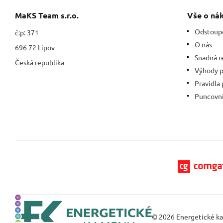
MaKS Team s.r.o.
Vše o ná
Odstoup
č:p: 371
O nás
696 72 Lipov
Snadná r
Česká republika
Výhody 
Pravidla
Puncovní
© 2026 Energetické k