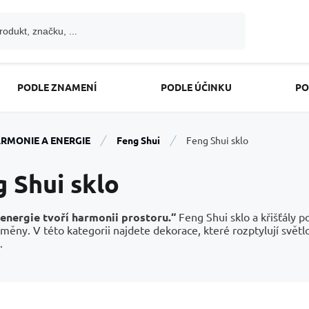
PODLE ZNAMENÍ
PODLE ÚČINKU
PO
RMONIE A ENERGIE
Feng Shui
Feng Shui sklo
 Shui sklo
 energie tvoří harmonii prostoru.“
Feng Shui sklo a křišťály p
změny. V této kategorii najdete dekorace, které rozptylují světl
.