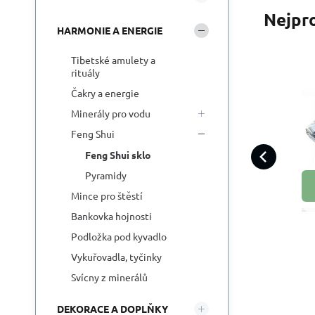
Nejpr
HARMONIE A ENERGIE
Tibetské amulety a
rituály
Čakry a energie
Minerály pro vodu
B
Chc
Feng Shui
Kři
Feng Shui sklo
vni
Pyramidy
Mince pro štěstí
Bankovka hojnosti
Podložka pod kyvadlo
Vykuřovadla, tyčinky
Svícny z minerálů
DEKORACE A DOPLŇKY