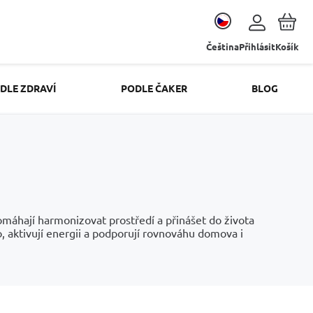
Čeština
Přihlásit
Košík
DLE ZDRAVÍ
PODLE ČAKER
BLOG
omáhají harmonizovat prostředí a přinášet do života
o, aktivují energii a podporují rovnováhu domova i