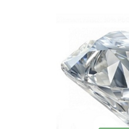
EA
Feng Shui Křiš
Cítíš, že potřebuješ ochranu? Křišťál tě o