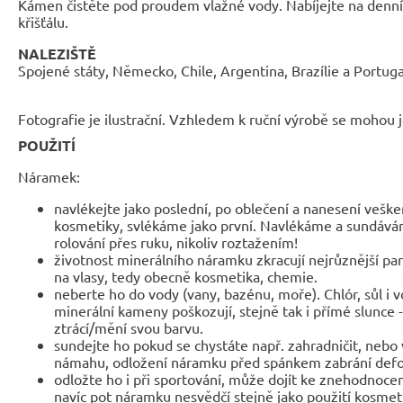
Kámen čistěte pod proudem vlažné vody. Nabíjejte na denn
křišťálu.
NALEZIŠTĚ
Spojené státy, Německo, Chile, Argentina, Brazílie a Portuga
Fotografie je ilustrační. Vzhledem k ruční výrobě se mohou je
POUŽITÍ
Náramek:
navlékejte jako poslední, po oblečení a nanesení veške
kosmetiky, svlékáme jako první. Navlékáme a sundáv
rolování přes ruku, nikoliv roztažením!
životnost minerálního náramku zkracují nejrůznější parf
na vlasy, tedy obecně kosmetika, chemie.
neberte ho do vody (vany, bazénu, moře). Chlór, sůl i 
minerální kameny poškozují, stejně tak i přímé slunce 
ztrácí/mění svou barvu.
sundejte ho pokud se chystáte např. zahradničit, nebo 
námahu, odložení náramku před spánkem zabrání def
odložte ho i při sportování, může dojít ke znehodnocen
navíc pot náramku nesvědčí stejně jako použití kosmet