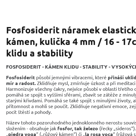
Fosfosiderit náramek elastick
kámen, kulička 4 mm / 16 - 1
klidu a stability
FOSFOSIDERIT - KÁMEN KLIDU - STABILITY - VYSOKÝC
Fosfosiderit
působí jemnými vibracemi, které
přináší uklid
mír a radost.
Zklidňuje mysl, zmírňuje úzkost a při meditaci 
Harmonizuje všechny čakry, nejvíce působí v oblasti třetího
pomáhá se spojit s vyššími sférami, zbavit se zátěže z minulý
starými křivdami. Pomáhá se také spojit s minulými životy, 
přítomnost a mohli se poučit. Zklidňuje negativní emoce, z
pocit štěstí a pohody.
Název tohoto pozoruhodného jednoklonného nerostu souvis
složením - obsahuje jak
fosfor, tak železo
(řecky „sideros“)
„
piedra voga
“ („růžový kámen“) či „
la rosa voca
“ (růžová s