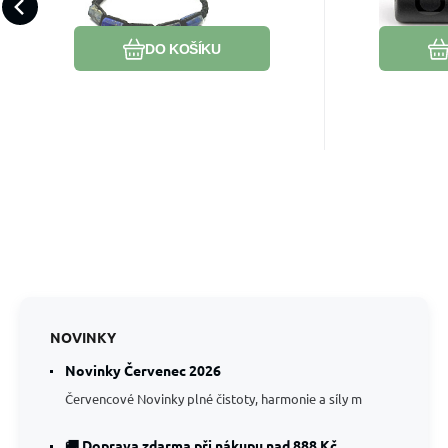
vrátí jasnost a směr.
harmonie
1 kus,
Oblíbený
Porovnat
DO KOŠÍKU
NOVINKY
Novinky Červenec 2026
Červencové Novinky plné čistoty, harmonie a síly m
🚚 Doprava zdarma při nákupu nad 888 Kč