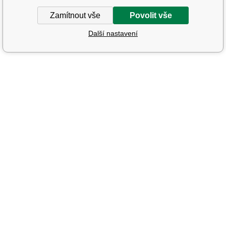
Zamítnout vše
Povolit vše
Další nastavení