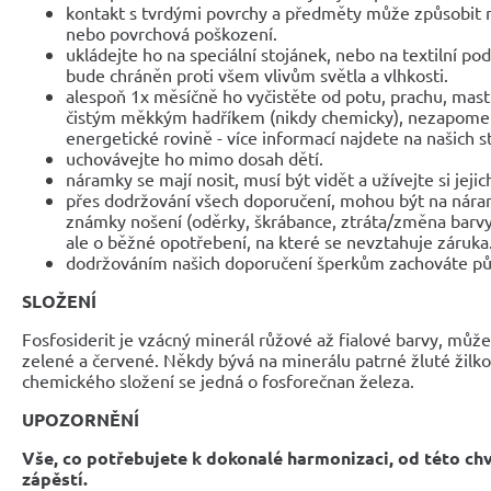
kontakt s tvrdými povrchy a předměty může způsobit 
nebo povrchová poškození.
ukládejte ho na speciální stojánek, nebo na textilní po
bude chráněn proti všem vlivům světla a vlhkosti.
alespoň 1x měsíčně ho vyčistěte od potu, prachu, mast
čistým měkkým hadříkem (nikdy chemicky), nezapomeňte
energetické rovině - více informací najdete na našich 
uchovávejte ho mimo dosah dětí.
náramky se mají nosit, musí být vidět a užívejte si jejic
přes dodržování všech doporučení, mohou být na nár
známky nošení (oděrky, škrábance, ztráta/změna barvy
ale o běžné opotřebení, na které se nevztahuje záruka
dodržováním našich doporučení šperkům zachováte pů
SLOŽENÍ
Fosfosiderit je vzácný minerál růžové až fialové barvy, může 
zelené a červené. Někdy bývá na minerálu patrné žluté žilko
chemického složení se jedná o fosforečnan železa.
UPOZORNĚNÍ
Vše, co potřebujete k dokonalé harmonizaci, od této ch
zápěstí.