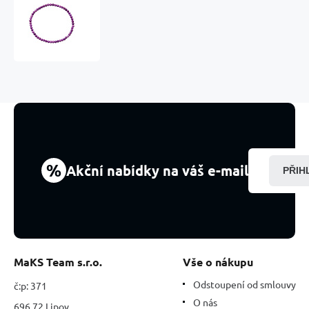
Fosfosiderit
náramek
elastický
přírodní
kámen,
kulička
4
mm
/
16
-
17cm,
%
Akční nabídky na váš e-mail
PŘIH
kámen
klidu
a
stability
MaKS Team s.r.o.
Vše o nákupu
Odstoupení od smlouvy
č:p: 371
O nás
696 72 Lipov