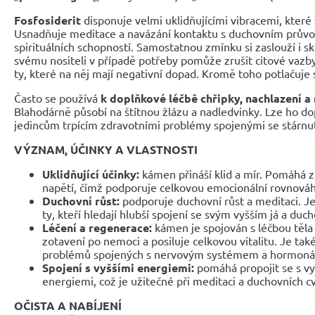
Fosfosiderit
disponuje velmi uklidňujícími vibracemi, které
Usnadňuje meditace a navázání kontaktu s duchovním prův
spirituálních schopností. Samostatnou zmínku si zaslouží i sk
svému nositeli v případě potřeby pomůže zrušit citové vazb
ty, které na něj mají negativní dopad. Kromě toho potlačuje 
Často se používá
k doplňkové léčbě chřipky, nachlazení a
Blahodárně působí na štítnou žlázu a nadledvinky. Lze ho d
jedincům trpícím zdravotními problémy spojenými se stárnu
VÝZNAM, ÚČINKY A VLASTNOSTI
Uklidňující účinky:
kámen přináší klid a mír. Pomáhá z
napětí, čímž podporuje celkovou emocionální rovnová
Duchovní růst:
podporuje duchovní růst a meditaci. 
ty, kteří hledají hlubší spojení se svým vyšším já a duc
Léčení a regenerace:
kámen je spojován s léčbou těla 
zotavení po nemoci a posiluje celkovou vitalitu. Je tak
problémů spojených s nervovým systémem a hormonál
Spojení s vyššími energiemi:
pomáhá propojit se s v
energiemi, což je užitečné při meditaci a duchovních cv
OČISTA A NABÍJENÍ