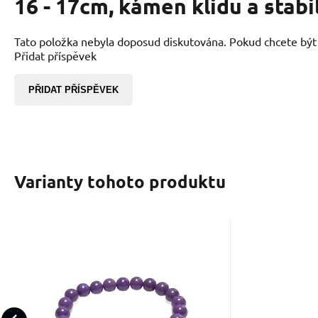
16 - 17cm, kámen klidu a stabi
Tato položka nebyla doposud diskutována. Pokud chcete být p
Přidat příspěvek
PŘIDAT PŘÍSPĚVEK
Varianty tohoto produktu
Kód dod.:
Kód:
2500505
00245234
Skladem
660
Kč
Fosfosiderit náramek
elastický přírodní
Náramek z fosfosideritu je
kámen, kulička 8 mm /
symbolem jemné síly a
16 - 17cm, kámen klidu