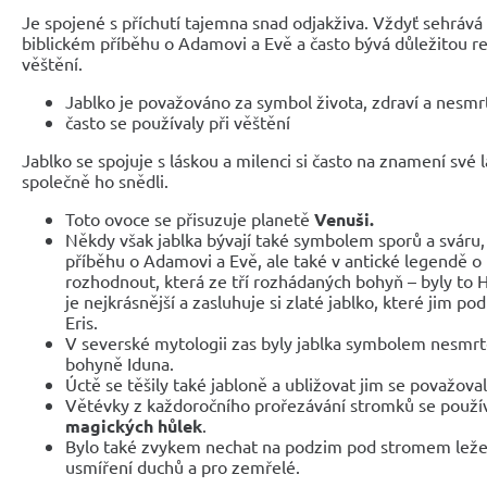
Je spojené s příchutí tajemna snad odjakživa. Vždyť sehrává d
biblickém příběhu o Adamovi a Evě a často bývá důležitou re
věštění.
Jablko je považováno za symbol života, zdraví a nesmrt
často se používaly při věštění
Jablko se spojuje s láskou a milenci si často na znamení své l
společně ho snědli.
Toto ovoce se přisuzuje planetě
Venuši.
Někdy však jablka bývají také symbolem sporů a sváru,
příběhu o Adamovi a Evě, ale také v antické legendě o 
rozhodnout, která ze tří rozhádaných bohyň – byly to H
je nejkrásnější a zasluhuje si zlaté jablko, které jim p
Eris.
V severské mytologii zas byly jablka symbolem nesmrtel
bohyně Iduna.
Úctě se těšily také jabloně a ubližovat jim se považov
Větévky z každoročního prořezávání stromků se použív
magických hůlek
.
Bylo také zvykem nechat na podzim pod stromem ležet 
usmíření duchů a pro zemřelé.