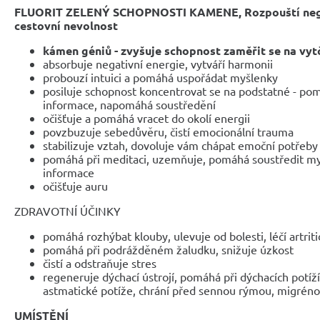
FLUORIT ZELENÝ SCHOPNOSTI KAMENE,
Rozpouští neg
cestovní nevolnost
kámen géniů - zvyšuje schopnost zaměřit se na vytč
absorbuje negativní energie, vytváří harmonii
probouzí intuici a pomáhá uspořádat myšlenky
posiluje schopnost koncentrovat se na podstatné - po
informace, napomáhá soustředění
očišťuje a pomáhá vracet do okolí energii
povzbuzuje sebedůvěru, čistí emocionální trauma
stabilizuje vztah, dovoluje vám chápat emoční potřeby
pomáhá při meditaci, uzemňuje, pomáhá soustředit my
informace
očišťuje auru
ZDRAVOTNÍ ÚČINKY
pomáhá rozhýbat klouby, ulevuje od bolesti, léčí artrit
pomáhá při podrážděném žaludku, snižuje úzkost
čistí a odstraňuje stres
regeneruje dýchací ústrojí, pomáhá při dýchacích potížíc
astmatické potíže, chrání před sennou rýmou, migréno
UMÍSTĚNÍ