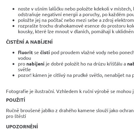
noste v ušním lalůčku nebo položte kdekoli v místech, 
odstraňuje negativní energii a poruchy, po každém použ
položte jej na počítač nebo mezi sebe a zdroj elektr
rozprašte trochu drahokamové esence do prostoru ko
kousky, které lze mnout v dlaních, pomáhají k uklidněn
ČISTĚNÍ A NABÍJENÍ
fluorit
se
čistí
pod proudem vlažné vody nebo ponecha
vodou
pro
nabíjení
je dobré položit ho na drúzu křišťálu a
na
světle
pozor! kámen je citlivý na prudké světlo, nenabíjet na 
Fotografie je ilustrační. Vzhledem k ruční výrobě se mohou je
POUŽITÍ
Ručně broušené jablko z drahého kamene slouží jako ochran
pro štěstí
UPOZORNĚNÍ