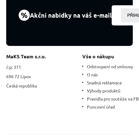
mm,
ručně
%
Akční nabídky na váš e-mail
PŘIH
vyřezávaný
kámen
géniů
MaKS Team s.r.o.
Vše o nákupu
Odstoupení od smlouvy
č:p: 371
O nás
696 72 Lipov
Snadná reklamace
Česká republika
Výhody produktů
Pravidla pro soutěže na FB
Puncovní úřad