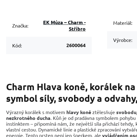
EK Múza – Charm -
Materiál:
Značka:
Stříbro
Výrobce:
2600064
Kód:
Charm Hlava koně, korálek na
symbol síly, svobody a odvahy,
Výrazný korálek s motivem
hlavy koně
ztělesňuje
svobodu, 
nezkrotného ducha
. Kůň je od pradávna symbolem pohybu v
instinktem – připomíná nám, že největší síla přichází tehdy, 
vlastní cestou. Dynamické linie a plastické zpracování vytvá
energie. Tento prsten není jen šperkem, ale
vyjádřením os