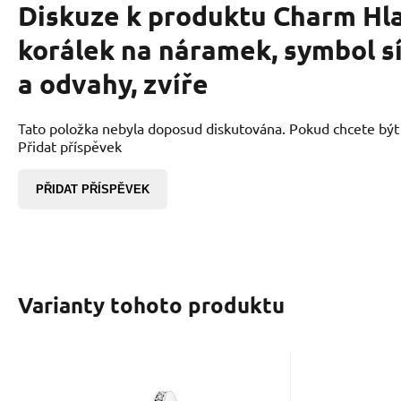
Diskuze k produktu
Charm Hla
korálek na náramek, symbol sí
a odvahy, zvíře
Tato položka nebyla doposud diskutována. Pokud chcete být p
Přidat příspěvek
PŘIDAT PŘÍSPĚVEK
Varianty tohoto produktu
EAN:
Kód:
2000000879420
2406397
EAN:
Kód 
K
Skladem