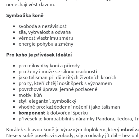
nenechají vést davem.
Symbolika koně
svoboda a nezávislost
síla, vytrvalost a odvaha
věrnost vlastnímu směru
energie pohybu a změny
Pro koho je přívěsek ideální
pro milovníky koní a přírody
pro ženy i muže se silnou osobností
jako talisman při důležitých životních krocích
pro ty, kteří chtějí nosit šperk s významem
povrchová úprava: jemně pozlacené
motiv: kůň
styl: elegantní, symbolický
vhodné pro: každodenní nošení i jako talisman
komponent
k dotvoření šperku
přívěsek je kompatibilní s náramky Pandora, Tedora, T
Korálek s hlavou koně je výrazným doplňkem, který
mluví z
Nese v sobě poselství svobody, síly a odvahy jít dál – bez ohl