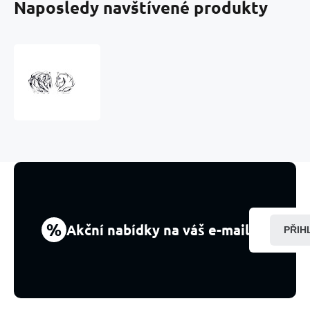
Naposledy navštívené produkty
Charm
Hlava
koně,
korálek
na
náramek,
symbol
síly,
svobody
a
odvahy,
zvíře
%
Akční nabídky na váš e-mail
PŘIH