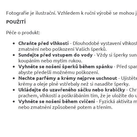
Fotografie je ilustrační. Vzhledem k ruční výrobě se mohou je
POUŽITÍ
Péče o produkt:
Chraňte před vlhkostí
- Dlouhodobé vystavení vlhkos
zmatnění nebo poškození Vašich šperků.
Sundejte před vstupem do vody
- Vždy si šperky sun
koupáním nebo mytím rukou.
Vyhněte se nošení šperků během spánku
- Před span
abyste předešli možnému poškození.
Nechte parfémy a krémy nejprve uschnout
- Ujistět
krémy a oleje plně vstřebaly než si nasadíte šperky.
Ukládejte do uzavřeného sáčku nebo krabičky
- Chr
prachem, vlhkostí a poškrábáním tím, že je uložíte do
Vyhněte se nošení během cvičení
- Fyzická aktivita
nebo zmatnění způsobené potem a třením.