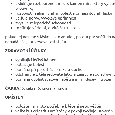
uklidňuje rozbouřené emoce, kámen míru, který vylep
protivníky
rozpouští, zahání vnitřní bolest a přináší dovnitř lásku
utišuje nervy, vyvolává upřímnost
zvyšuje telepatické schopnosti
rozšiřuje vědomí, otvírá čakru hrdla
pokud jej nosíme s láskou jako amulet, potom prý vnáší do n
nabádá nás ji projevovat ostatním
ZDRAVOTNÍ ÚČINKY
vynikající léčivý kámen,
potlačuje bolest
pomáhá při poruchách zraku a sluchu
odstraňuje z těla jedovaté látky a zajišťuje soulad uvni
pomáhá uvolnit svalové napětí a mírní duševní trýzeň
ČAKRA:
5. čakra, 6. čakra, 7. čakra
UMÍSTĚNÍ
položte na místo potřebné k léčení nebo věštění
velký kus celestitu umístěný v pokojí zvyšuje úroveň vi