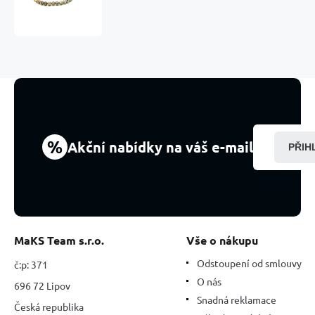
náramek
elastický
přírodní
kámen,
kulička
6
mm
/
16
-
%
Akční nabídky na váš e-mail
PŘIH
17
cm
MaKS Team s.r.o.
Vše o nákupu
Odstoupení od smlouvy
č:p: 371
O nás
696 72 Lipov
Snadná reklamace
Česká republika