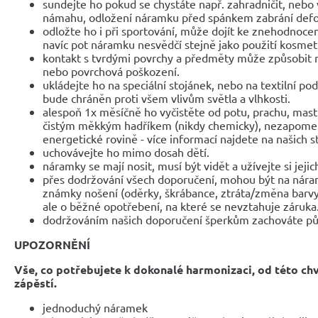
sundejte ho pokud se chystáte např. zahradničit, nebo 
námahu, odložení náramku před spánkem zabrání def
odložte ho i při sportování, může dojít ke znehodnocen
navíc pot náramku nesvědčí stejně jako použití kosmet
kontakt s tvrdými povrchy a předměty může způsobit 
nebo povrchová poškození.
ukládejte ho na speciální stojánek, nebo na textilní po
bude chráněn proti všem vlivům světla a vlhkosti.
alespoň 1x měsíčně ho vyčistěte od potu, prachu, mast
čistým měkkým hadříkem (nikdy chemicky), nezapomeňte
energetické rovině - více informací najdete na našich 
uchovávejte ho mimo dosah dětí.
náramky se mají nosit, musí být vidět a užívejte si jejic
přes dodržování všech doporučení, mohou být na nár
známky nošení (oděrky, škrábance, ztráta/změna barvy
ale o běžné opotřebení, na které se nevztahuje záruka
dodržováním našich doporučení šperkům zachováte pů
UPOZORNĚNÍ
Vše, co potřebujete k dokonalé harmonizaci, od této ch
zápěstí.
jednoduchý náramek