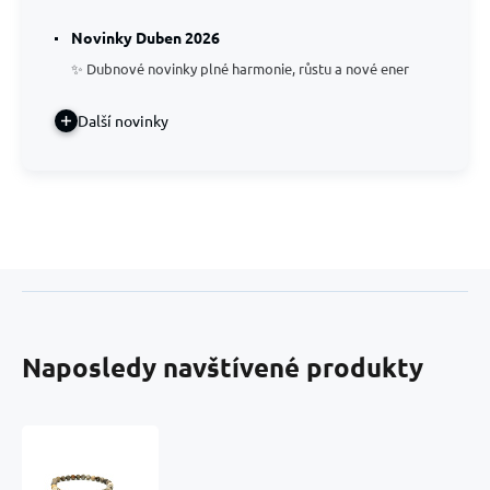
Novinky Duben 2026
✨ Dubnové novinky plné harmonie, růstu a nové ener
Další novinky
Naposledy navštívené produkty
Celestin
chryzantémový