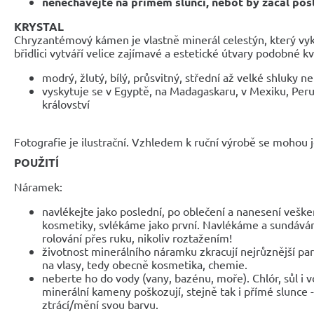
nenechávejte na přímém slunci, neboť by začal po
KRYSTAL
Chryzantémový kámen je vlastně minerál celestýn, který vyk
břidlici vytváří velice zajímavé a estetické útvary podobné
modrý, žlutý, bílý, průsvitný, střední až velké shluky 
vyskytuje se v Egyptě, na Madagaskaru, v Mexiku, Per
království
Fotografie je ilustrační. Vzhledem k ruční výrobě se mohou je
POUŽITÍ
Náramek:
navlékejte jako poslední, po oblečení a nanesení veške
kosmetiky, svlékáme jako první. Navlékáme a sundáv
rolování přes ruku, nikoliv roztažením!
životnost minerálního náramku zkracují nejrůznější parf
na vlasy, tedy obecně kosmetika, chemie.
neberte ho do vody (vany, bazénu, moře). Chlór, sůl i 
minerální kameny poškozují, stejně tak i přímé slunce 
ztrácí/mění svou barvu.