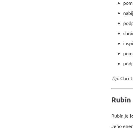
pomá
nabí
podp
chrá
insp
pomá
podp
Tip:
Chcete
Rubín 
Rubín je
i
Jeho energ