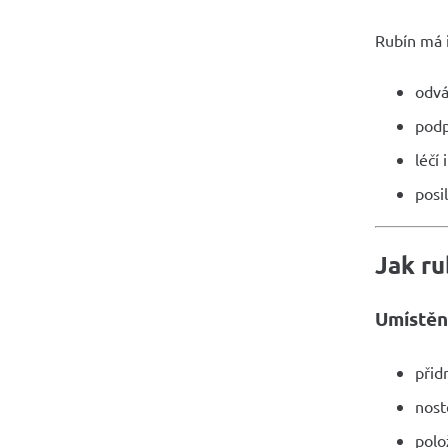
Rubín má i
odvá
podp
léčí
posi
Jak ru
Umístěn
přid
nost
polo