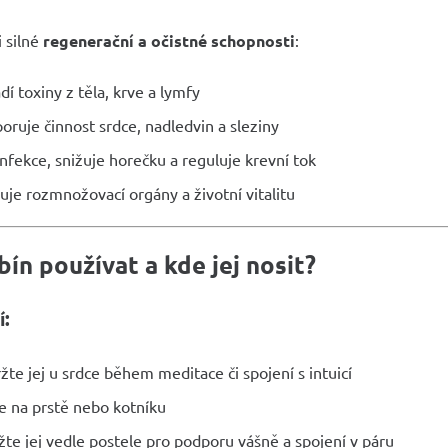
 silné
regenerační a očistné schopnosti
:
dí toxiny z těla, krve a lymfy
oruje činnost srdce, nadledvin a sleziny
 infekce, snižuje horečku a reguluje krevní tok
luje rozmnožovací orgány a životní vitalitu
bín používat a kde jej nosit?
í:
ržte jej u srdce během meditace či spojení s intuicí
e na prstě nebo kotníku
žte jej vedle postele pro podporu vášně a spojení v páru