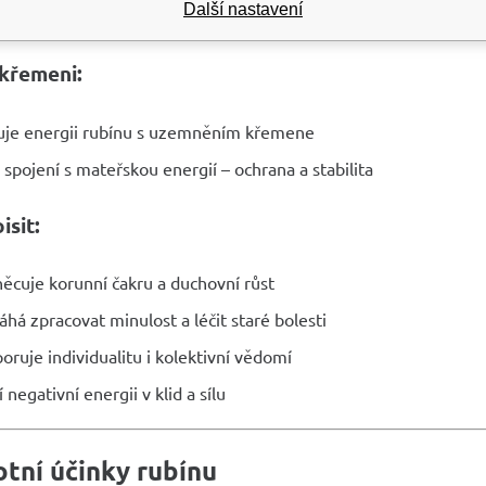
v kombinacích – ještě silnější účinky
Další nastavení
 křemeni:
uje energii rubínu s uzemněním křemene
é spojení s mateřskou energií – ochrana a stabilita
isit:
ěcuje korunní čakru a duchovní růst
há zpracovat minulost a léčit staré bolesti
oruje individualitu i kolektivní vědomí
 negativní energii v klid a sílu
tní účinky rubínu