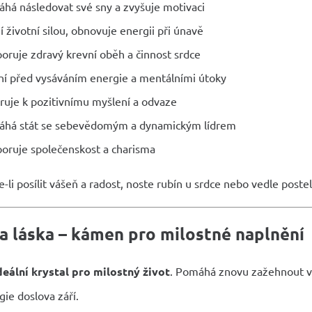
há následovat své sny a zvyšuje motivaci
jí životní silou, obnovuje energii při únavě
oruje zdravý krevní oběh a činnost srdce
ní před vysáváním energie a mentálními útoky
iruje k pozitivnímu myšlení a odvaze
há stát se sebevědomým a dynamickým lídrem
oruje společenskost a charisma
-li posílit vášeň a radost, noste rubín u srdce nebo vedle postel
a láska – kámen pro milostné naplnění
deální krystal pro milostný život
. Pomáhá znovu zažehnout váš
ie doslova září.