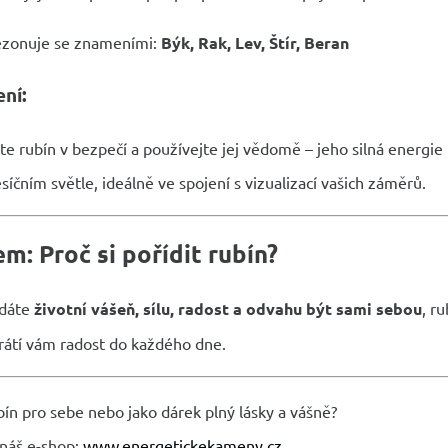
ezonuje se znameními:
Býk, Rak, Lev, Štír, Beran
ení:
e rubín v bezpečí a používejte jej vědomě – jeho silná energie m
íčním světle, ideálně ve spojení s vizualizací vašich záměrů.
m: Proč si pořídit rubín?
edáte
životní vášeň, sílu, radost a odvahu být sami sebou
, r
 vrátí vám radost do každého dne.
ín pro sebe nebo jako dárek plný lásky a vášně?
 náš e-shop:
www.energetickekameny.cz