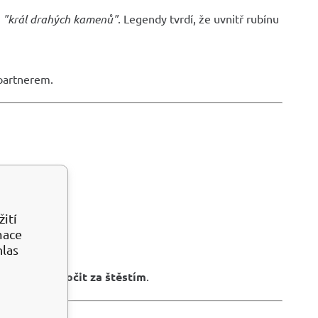
i
"král drahých kamenů"
. Legendy tvrdí, že uvnitř rubínu
 partnerem.
ití
mace
hlas
 odvahu vykročit za štěstím
.