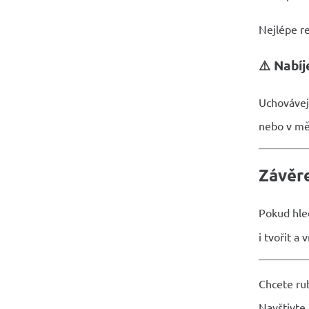
Nejlépe r
⚠️ Nabíj
Uchovávejt
nebo v měs
Závěre
Pokud hl
i tvořit a
Chcete rub
Navštivte