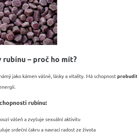
 rubínu – proč ho mít?
námý jako kámen vášně, lásky a vitality. Má schopnost
probudit
energii.
chopnosti rubínu:
ouzí vášeň a zvyšuje sexuální aktivitu
uluje srdeční čakru a navrací radost ze života