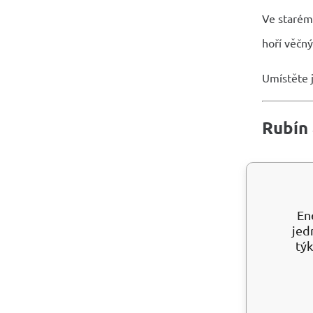
Ve starém 
hoří věčný
Umístěte j
Rubín 
stim
vyvo
pomá
En
jed
rozv
týk
Rubín vás