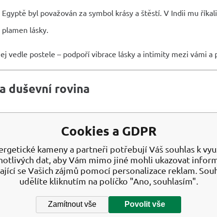
Egyptě byl považován za symbol krásy a štěstí. V Indii mu říkal
 plamen lásky.
ej vedle postele – podpoří vibrace lásky a intimity mezi vámi a
a duševní rovina
uluje šišinku a představivost
Cookies a GDPR
lává pozitivní sny a duchovní vize
há přeměnit negativitu v sílu a růst
ergetické kameny a partneři potřebují Váš souhlas k využ
notlivých dat, aby Vám mimo jiné mohli ukazovat infor
íjí individuální potenciál bez ztráty spojení s druhými
ající se Vašich zájmů pomocí personalizace reklam. Sou
udělíte kliknutím na políčko "Ano, souhlasím".
 povede k
realistickým cílům
, zároveň však podněcuje
snění a
Zamítnout vše
Povolit vše