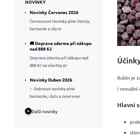
NOVINKY
Novinky Červenec 2026
Červencové Novinky plné čistoty,
harmonie a síly m
🚚 Doprava zdarma při nákupu
nad 888 Kč
Doprava zdarma při nákupu nad
Účinky
888 Kč na všechny pr
Rubín je z
Novinky Duben 2026
i sexuální 
✨ Dubnové novinky plné
harmonie, růstu a nové ener
Hlavní s
Další novinky
prob
stim