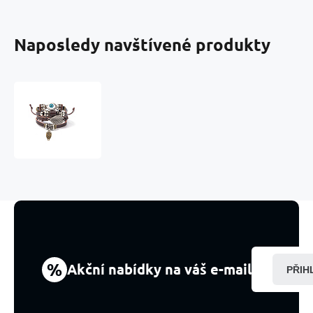
Naposledy navštívené produkty
Kožený
vícevrstvý
náramek,
symbol
modré
oko
+
sova,
nastavitelná
velikost
%
Akční nabídky na váš e-mail
PŘIH