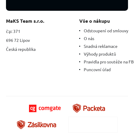
MaKS Team s.r.o.
Vše o nákupu
Odstoupení od smlouvy
č:p: 371
O nás
696 72 Lipov
Snadná reklamace
Česká republika
Výhody produktů
Pravidla pro soutěže na FB
Puncovní úřad