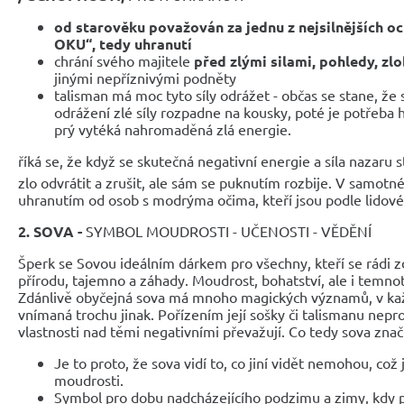
od starověku považován za jednu z nejsilnějších o
OKU“, tedy uhranutí
chrání svého majitele
před zlými silami, pohledy, zl
jinými nepříznivými podněty
talisman má moc tyto síly odrážet - občas se stane, že
odrážení zlé síly rozpadne na kousky, poté je potřeba 
prý vytéká nahromaděná zlá energie.
říká se, že když se skutečná negativní energie a síla nazaru 
zlo odvrátit a zrušit, ale sám se puknutím rozbije
. V samotné
uhranutím od osob s modrýma očima, kteří jsou podle lidov
2. SOVA -
SYMBOL MOUDROSTI - UČENOSTI - VĚDĚNÍ
Šperk se Sovou ideálním dárkem pro všechny, kteří se rádi zdo
přírodu, tajemno a záhady. Moudrost, bohatství, ale i temno
Zdánlivě obyčejná sova má mnoho magických významů, v ka
vnímaná trochu jinak. Pořízením její sošky či talismanu nepro
vlastnosti nad těmi negativními převažují. Co tedy sova znač
Je to proto, že sova vidí to, co jiní vidět nemohou, což
moudrosti.
Symbol pro dobu nadcházejícího podzimu a zimy, kdy pr