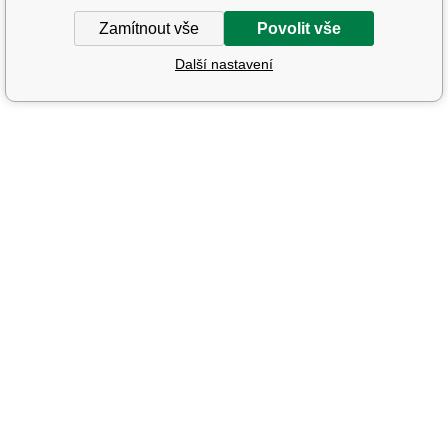
Zamítnout vše
Povolit vše
Další nastavení