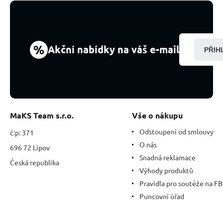
%
Akční nabídky na váš e-mail
PŘIH
MaKS Team s.r.o.
Vše o nákupu
Odstoupení od smlouvy
č:p: 371
O nás
696 72 Lipov
Snadná reklamace
Česká republika
Výhody produktů
Pravidla pro soutěže na FB
Puncovní úřad