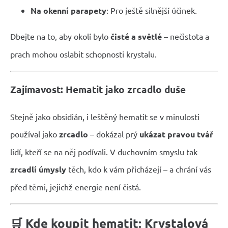
Na okenní parapety
: Pro ještě silnější účinek.
Dbejte na to, aby okolí bylo
čisté a světlé
– nečistota a
prach mohou oslabit schopnosti krystalu.
Zajímavost: Hematit jako zrcadlo duše
Stejně jako obsidián, i leštěný hematit se v minulosti
používal jako
zrcadlo
– dokázal prý
ukázat pravou tvář
lidí, kteří se na něj podívali. V duchovním smyslu tak
zrcadlí úmysly
těch, kdo k vám přicházejí – a chrání vás
před těmi, jejichž energie není čistá.
🛒
Kde koupit hematit: Krystalová