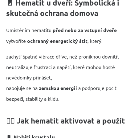
🚪
Hematit u dveří: Symbolická i
skutečná ochrana domova
Umístěním hematitu
před nebo za vstupní dveře
vytvoříte
ochranný energetický štít
, který:
zachytí špatné vibrace dříve, než proniknou dovnitř,
neutralizuje frustraci a napětí, které mohou hosté
nevědomky přinášet,
napojuje se na
zemskou energii
a podporuje pocit
bezpečí, stability a klidu.
🧘‍♀️
Jak hematit aktivovat a použít
🔋
Nabití krystalu