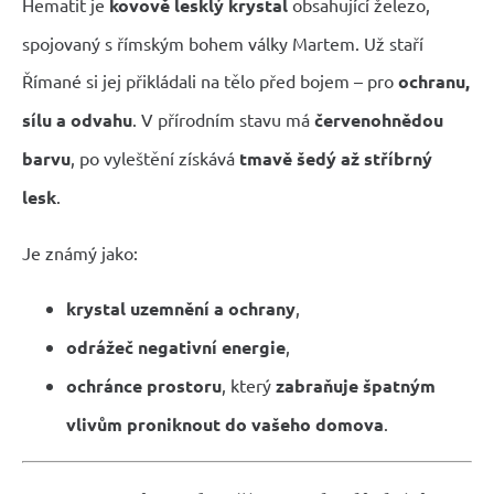
Hematit je
kovově lesklý krystal
obsahující železo,
spojovaný s římským bohem války Martem. Už staří
Římané si jej přikládali na tělo před bojem – pro
ochranu,
sílu a odvahu
. V přírodním stavu má
červenohnědou
barvu
, po vyleštění získává
tmavě šedý až stříbrný
lesk
.
Je známý jako:
krystal uzemnění a ochrany
,
odrážeč negativní energie
,
ochránce prostoru
, který
zabraňuje špatným
vlivům proniknout do vašeho domova
.