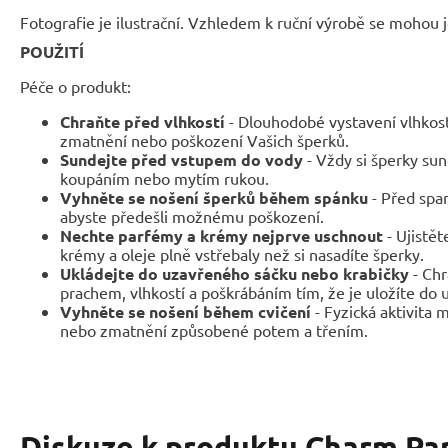
Fotografie je ilustrační. Vzhledem k ruční výrobě se mohou je
POUŽITÍ
Péče o produkt:
Chraňte před vlhkostí
- Dlouhodobé vystavení vlhkos
zmatnění nebo poškození Vašich šperků.
Sundejte před vstupem do vody
- Vždy si šperky sun
koupáním nebo mytím rukou.
Vyhněte se nošení šperků během spánku
- Před span
abyste předešli možnému poškození.
Nechte parfémy a krémy nejprve uschnout
- Ujistět
krémy a oleje plně vstřebaly než si nasadíte šperky.
Ukládejte do uzavřeného sáčku nebo krabičky
- Chr
prachem, vlhkostí a poškrábáním tím, že je uložíte do
Vyhněte se nošení během cvičení
- Fyzická aktivita
nebo zmatnění způsobené potem a třením.
Diskuze k produktu
Charm Par