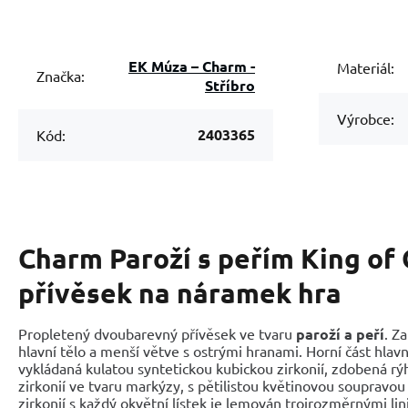
EK Múza – Charm -
Materiál:
Značka:
Stříbro
Výrobce:
2403365
Kód:
Charm Paroží s peřím King of 
přívěsek na náramek hra
Propletený dvoubarevný přívěsek ve tvaru
paroží a peří
. Z
hlavní tělo a menší větve s ostrými hranami. Horní část hlavn
vykládaná kulatou syntetickou kubickou zirkonií, zdobená rý
zirkonií ve tvaru markýzy, s pětilistou květinovou soupravo
zirkonií s každý okvětní lístek je lemován trojrozměrnými lin