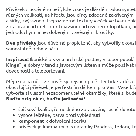
Přívěsek z leštěného peří, kde vršek je dlážděn řadou synte
různých velikostí, na hřbetu jsou dírky zdobené zakřivenými
a šířky, zvýraznění trojrozměrné textury vloček ve tvaru ob
zpracování od mělčího k tmavšímu od osy peří k lopatkám, p
jednoduchými a nezdobenými závěsnými kroužky.
Dva přívěsky
jsou důvěrně propletené, aby vytvořily okouzluj
samostatně nebo v páru.
Inspirace:
Ikonické prvky a hrdinské postavy v super populár
Kings
“ je dobrý v tanci s javorovým listem a může používat 
dovedností a teleportování.
Mějte na paměti, že přívěsky nejsou úplně identické v důsle
okouzlující přívěsek je perfektním dárkem pro Vás i Vaše blí
vytvořte si vlastní nezapomenutelné okamžiky, které si bude
Buďte originální, buďte jedinečná!
špičková kvalita, řemeslného zpracování, ručně dohot
vysoce leštěné, barva proti vyblednutí
komponent
k dotvoření šperku
přívěsek je kompatibilní s náramky Pandora, Tedora, T