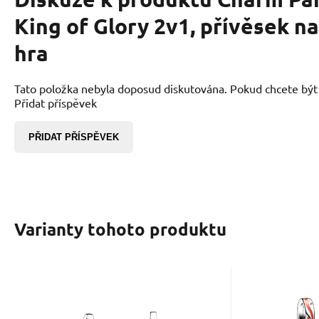
King of Glory 2v1, přívěsek 
hra
Tato položka nebyla doposud diskutována. Pokud chcete být p
Přidat příspěvek
PŘIDAT PŘÍSPĚVEK
Varianty tohoto produktu
EAN:
Kód dod.:
Kód:
2000000003603
2402927
793194C01
Kód 
K
Skladem
595
Kč
Charm King of Glory
Charm 