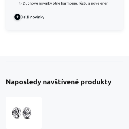
✨ Dubnové novinky plné harmonie, růstu a nové ener
Další novinky
Naposledy navštívené produkty
Charm
Hra
o
trůny,