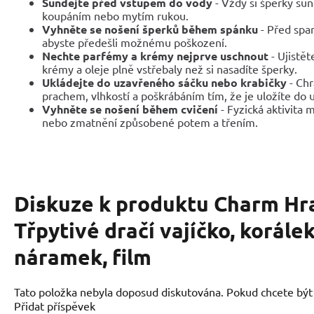
Sundejte před vstupem do vody
- Vždy si šperky sun
koupáním nebo mytím rukou.
Vyhněte se nošení šperků během spánku
- Před span
abyste předešli možnému poškození.
Nechte parfémy a krémy nejprve uschnout
- Ujistět
krémy a oleje plně vstřebaly než si nasadíte šperky.
Ukládejte do uzavřeného sáčku nebo krabičky
- Chr
prachem, vlhkostí a poškrábáním tím, že je uložíte do
Vyhněte se nošení během cvičení
- Fyzická aktivita
nebo zmatnění způsobené potem a třením.
Diskuze k produktu
Charm Hra
Třpytivé dračí vajíčko, korále
náramek, film
Tato položka nebyla doposud diskutována. Pokud chcete být p
Přidat příspěvek