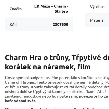
EK Múza – Charm -
Výrobce:
Značka:
Stříbro
Materiál:
2307600
Kód:
Charm Hra o trůny, Třpytivé dr
korálek na náramek, film
Noste symbol nadpozemského potenciálu s korálkem se třp
Game of Thrones. Tento přívěsek obsahuje jemné detaily, kte
ve hře o trůny. Kouzlo zahrnuje texturní detaily podobné dr
odshora dolů se třpytivými kameny a mikrokuličkami. Ať už 
zarytému fanouškovi nebo ho nosíte sami,
považujte ho za
každodenní svět.
Daenerys