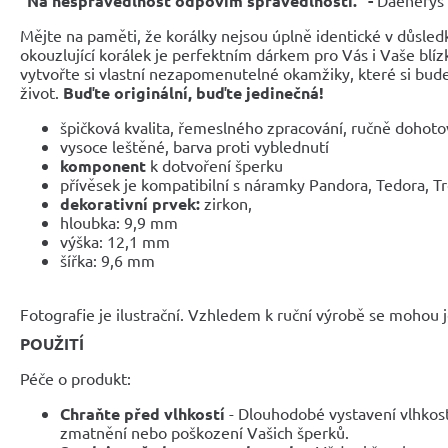
"Na nespravedlnost odpovím spravedlností." -
Mějte na paměti, že korálky nejsou úplně identické v důsled
okouzlující korálek je perfektním dárkem pro Vás i Vaše blíz
vytvořte si vlastní nezapomenutelné okamžiky, které si bud
život.
Buďte originální, buďte jedinečná!
špičková kvalita, řemeslného zpracování, ručně dohot
vysoce leštěné, barva proti vyblednutí
komponent
k dotvoření šperku
přívěsek je kompatibilní s náramky Pandora, Tedora, T
dekorativní prvek:
zirkon,
hloubka:
9,9 mm
výška:
12,1 mm
šířka:
9,6 mm
Fotografie je ilustrační. Vzhledem k ruční výrobě se mohou je
POUŽITÍ
Péče o produkt:
Chraňte před vlhkostí
- Dlouhodobé vystavení vlhkos
zmatnění nebo poškození Vašich šperků.