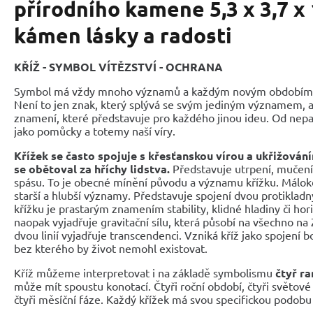
přírodního kamene 5,3 x 3,7 x
kámen lásky a radosti
KŘÍŽ - SYMBOL VÍTĚZSTVÍ - OCHRANA
Symbol má vždy mnoho významů a každým novým obdobím n
Není to jen znak, který splývá se svým jediným významem,
znamení, které představuje pro každého jinou ideu. Od nep
jako pomůcky a totemy naší víry.
Křížek se často spojuje s křesťanskou vírou a ukřižování
se obětoval za hříchy lidstva.
Představuje utrpení, mučení,
spásu. To je obecné mínění původu a významu křížku. Málokdo
starší a hlubší významy. Představuje spojení dvou protikladný
křížku je prastarým znamením stability, klidné hladiny či hori
naopak vyjadřuje gravitační sílu, která působí na všechno n
dvou linií vyjadřuje transcendenci. Vzniká kříž jako spojení 
bez kterého by život nemohl existovat.
Kříž můžeme interpretovat i na základě symbolismu
čtyř r
může mít spoustu konotací. Čtyři roční období, čtyři světové 
čtyři měsíční fáze. Každý křížek má svou specifickou podobu