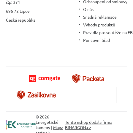
Odstoupení od smlouvy
č:p: 371
O nás
696 72 Lipov
Snadná reklamace
Česká republika
Výhody produktů
Pravidla pro soutěže na FB
Puncovní úřad
© 2026
Energetické
Tento eshop dodala firma
kameny |
Mapa
BINARGON.cz
stránek