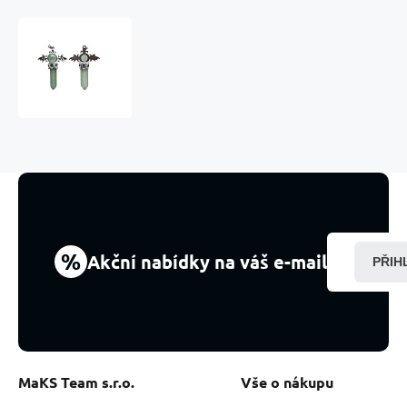
Chalcedon
zelený
kříž
ze
slitiny
a
přírodního
kamene
5,3
x
3,7
x
%
Akční nabídky na váš e-mail
PŘIH
12
mm,
kámen
lásky
a
radosti
MaKS Team s.r.o.
Vše o nákupu