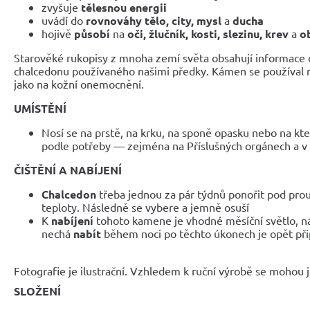
zvyšuje
tělesnou energii
uvádí do
rovnováhy tělo, city, mysl
a
ducha
hojivě
působí
na
oči, žlučník, kosti, slezinu, krev
a
o
Starověké rukopisy z mnoha zemí světa obsahují informace o
chalcedonu používaného našimi předky. Kámen se používal n
jako na kožní onemocnění.
UMÍSTĚNÍ
Nosí se na prstě, na krku, na sponě opasku nebo na kt
podle potřeby — zejména na Příslušných orgánech a v
ČIŠTĚNÍ A NABÍJENÍ
Chalcedon
třeba jednou za pár týdnů ponořit pod prou
teploty. Následně se vybere a jemně osuší
K
nabíjení
tohoto kamene je vhodné měsíční světlo, n
nechá
nabít
během noci po těchto úkonech je opět při
Fotografie je ilustrační. Vzhledem k ruční výrobě se mohou je
SLOŽENÍ