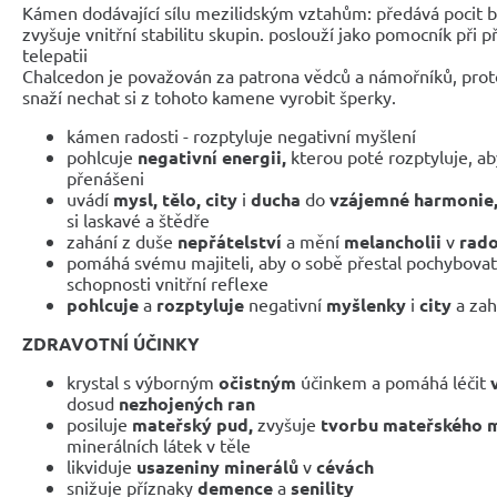
Kámen dodávající sílu mezilidským vztahům: předává pocit br
zvyšuje vnitřní stabilitu skupin. poslouží jako pomocník při
telepatii
Chalcedon je považován za patrona vědců a námořníků, proto
snaží nechat si z tohoto kamene vyrobit šperky.
kámen radosti - rozptyluje negativní myšlení
pohlcuje
negativní energii,
kterou poté rozptyluje, ab
přenášeni
uvádí
mysl, tělo, city
i
ducha
do
vzájemné harmonie
si laskavé a štědře
zahání z duše
nepřátelství
a mění
melancholii
v
rado
pomáhá svému majiteli, aby o sobě přestal pochybovat
schopnosti vnitřní reflexe
pohlcuje
a
rozptyluje
negativní
myšlenky
i
city
a za
ZDRAVOTNÍ ÚČINKY
krystal s výborným
očistným
účinkem a pomáhá léčit
dosud
nezhojených ran
posiluje
mateřský pud,
zvyšuje
tvorbu mateřského 
minerálních látek v těle
likviduje
usazeniny minerálů
v
cévách
snižuje příznaky
demence
a
senility