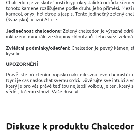
Chalcedon je ve skutečnosti kryptokrystalická odrůda křeme
tohoto kamene rozlišujeme podle druhu jeho příměsí. Mezi ne
karneol, onyx, heliotrop a jaspis. Tento jedinečný zelený cha
(Svazijsko), v jižní Africe.
Jedinečnost chalcedonu:
Zelený chalcedon je výrazná odrů
inkluzemi minerálu ze skupiny chloritanů. Jeho svěží zelená 
Zvláštní podmínky/ošetření:
Chalcedon je pevný kámen, sta
kyselin.
UPOZORNĚNÍ
Právě jste přečtením popisku nakrmili svou levou hemisféru 
Nyní je čas naslouchat svému srdci. Důvěřujte své intuici a 
který je pro vás právě teď tou nejlepší volbou, je ten, který 
vědět, k čemu slouží. Vaše duše ví.
Diskuze k produktu
Chalcedon