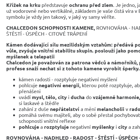
Křížek na krku
představuje
ochranu před zlem
. Je jedno, j
už vodorovně nebo vertikálně, základem je vaše čistá víra v
symbolu je vždy jen takový, v jaký vy samy věříte.
CHALCEDON SCHOPNOSTI KAMENE,
ROVNOVÁHA - NAD
ŠTĚSTÍ - ÚSPĚCH - CITOVÉ TRÁPENÍ
Kámen
dodávající sílu mezilidským vztahům:
předává po
vůle, zvyšuje vnitřní stabilitu skupin. poslouží jako pom
myšlenek a telepatii
Chalcedon je považován za patrona vědců a námořníků, p
profese snaží nechat si z tohoto kamene vyrobit šperky.
kámen radosti - rozptyluje negativní myšlení
pohlcuje
negativní energii,
kterou poté rozptyluje, ab
přenášeni
uvádí
mysl, tělo, city
i
ducha
do
vzájemné harmonie
si laskavé a štědře
zahání z duše
nepřátelství
a mění
melancholii
v
rado
pomáhá svému majiteli, aby o sobě přestal pochybovat
schopnosti vnitřní reflexe
pohlcuje
a
rozptyluje
negativní
myšlenky
i
city
a za
ROVNOVÁHA - NADHLED - RADOST - ŠTĚSTÍ - ÚSPĚCH 