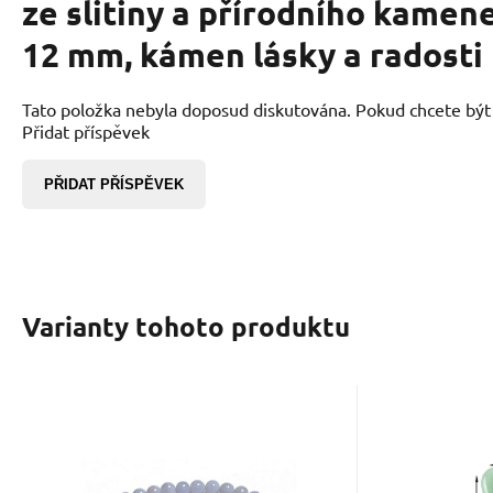
ze slitiny a přírodního kamene 
12 mm, kámen lásky a radosti
Tato položka nebyla doposud diskutována. Pokud chcete být p
Přidat příspěvek
PŘIDAT PŘÍSPĚVEK
Varianty tohoto produktu
Kód dod.:
Kód:
2202436
00103046
EAN:
K
Skladem
898
Kč
Chalcedon náramek
Chalce
elastický přírodní
Sha re
Chalcedon pomáhá uvolnit
Chalcedon