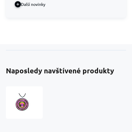
Další novinky
Naposledy navštívené produkty
Aurazářič
Magické
oko,
nejsem
jen
šperk
4