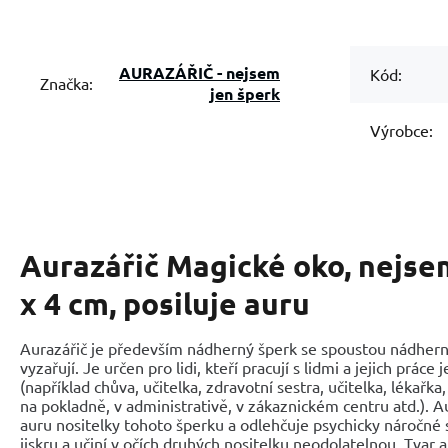
AURAZÁŘIČ - nejsem
Kód:
Značka:
jen šperk
Výrobce:
Aurazářič Magické oko, nejse
x 4 cm, posiluje auru
Aurazářič je především nádherný šperk se spoustou nádherný
vyzařují. Je určen pro lidi, kteří pracují s lidmi a jejich práce
(například chůva, učitelka, zdravotní sestra, učitelka, lékařka
na pokladně, v administrativě, v zákaznickém centru atd.). Au
auru nositelky tohoto šperku a odlehčuje psychicky náročné 
jiskru a učiní v očích druhých nositelku neodolatelnou. Tvar a