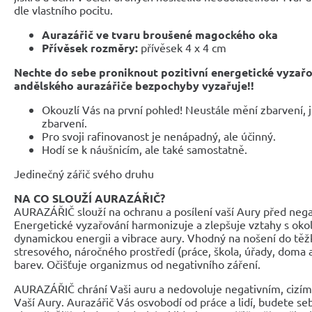
dle vlastního pocitu.
Aurazářič ve tvaru broušené magockého oka
Přívěsek rozměry:
přívěsek 4 x 4 cm
Nechte do sebe proniknout pozitivní energetické vyzařo
andělského aurazářiče bezpochyby vyzařuje!!
Okouzlí Vás na první pohled! Neustále mění zbarvení, j
zbarvení.
Pro svoji rafinovanost je nenápadný, ale účinný.
Hodí se k náušnicím, ale také samostatně.
Jedinečný zářič svého druhu
NA CO SLOUŽÍ AURAZÁŘIČ?
AURAZÁŘIČ slouží na ochranu a posílení vaší Aury před negat
Energetické vyzařování harmonizuje a zlepšuje vztahy s okol
dynamickou energii a vibrace aury. Vhodný na nošení do tě
stresového, náročného prostředí (práce, škola, úřady, doma 
barev. Očišťuje organizmus od negativního záření.
AURAZÁŘIČ chrání Vaši auru a nedovoluje negativním, cizí
Vaší Aury. Aurazářič Vás osvobodí od práce a lidí, budete seb