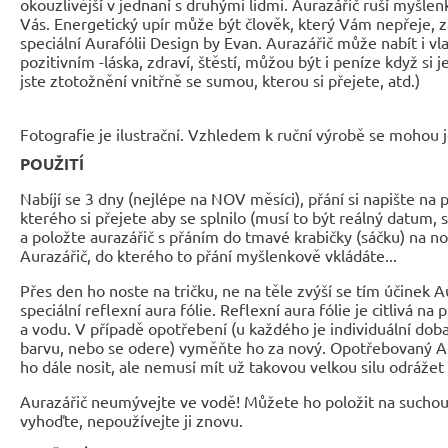
okouzlivější v jednaní s druhými lidmi. Aurazářič ruší myšle
Vás. Energetický upír může být člověk, který Vám nepřeje, zá
speciální Aurafólii Design by Evan. Aurazářič může nabít i v
pozitivním -láska, zdraví, štěstí, můžou být i peníze když si j
jste ztotožnění vnitřně se sumou, kterou si přejete, atd.)
Fotografie je ilustrační. Vzhledem k ruční výrobě se mohou je
POUŽITÍ
Nabíjí se 3 dny (nejlépe na NOV měsíci), přání si napište na
kterého si přejete aby se splnilo (musí to být reálný datum, 
a položte aurazářič s přáním do tmavé krabičky (sáčku) na noc
Aurazářič, do kterého to přání myšlenkově vkládáte...
Přes den ho noste na tričku, ne na těle zvýší se tím účinek A
speciální reflexní aura fólie. Reflexní aura fólie je citlivá 
a vodu. V případě opotřebení (u každého je individuální doba 
barvu, nebo se odere) vyměňte ho za nový. Opotřebovaný A
ho dále nosit, ale nemusí mít už takovou velkou silu odrážet
Aurazářič neumývejte ve vodě! Můžete ho položit na suchou 
vyhoďte, nepoužívejte ji znovu.