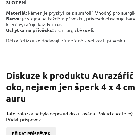
SLOŽENÍ
Materiál:
kámen je pryskyřice s aurafolií. Vhodný pro alergi
Barva:
je stejná na každém přívěsku, přívěsek obsahuje barv
které vyzařuje každý z nás.
Úchytka na přívěsku:
z chirurgické oceli.
Délky řetízků se dodávají přiměřené k velikosti přívěsku.
Diskuze k produktu
Aurazářič
oko, nejsem jen šperk 4 x 4 cm
auru
Tato položka nebyla doposud diskutována. Pokud chcete být p
Přidat příspěvek
PŘIDAT PŘÍSPĚVEK