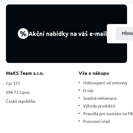
x
4
cm,
posiluje
auru
%
Akční nabídky na váš e-mail
PŘIH
MaKS Team s.r.o.
Vše o nákupu
Odstoupení od smlouvy
č:p: 371
O nás
696 72 Lipov
Snadná reklamace
Česká republika
Výhody produktů
Pravidla pro soutěže na FB
Puncovní úřad