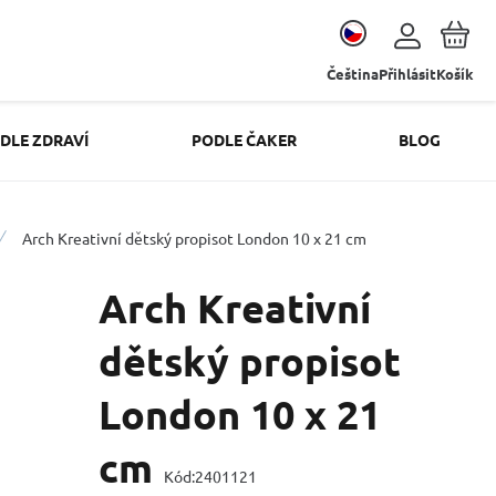
Čeština
Přihlásit
Košík
DLE ZDRAVÍ
PODLE ČAKER
BLOG
Arch Kreativní dětský propisot London 10 x 21 cm
Arch Kreativní
dětský propisot
London 10 x 21
cm
Kód:
2401121