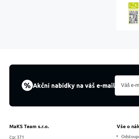
%
Akční nabídky na váš e-mail
MaKS Team s.r.o.
Vše o ná
Odstoup
č:p: 371