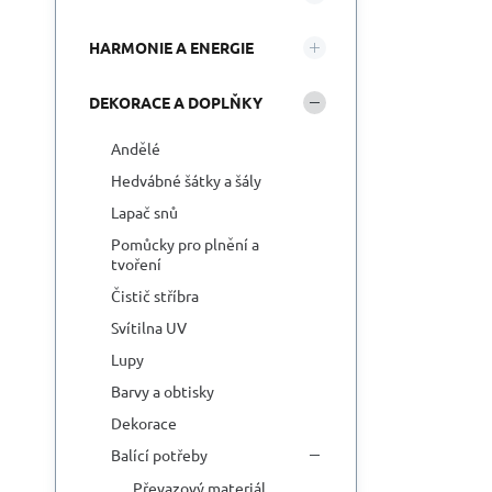
HARMONIE A ENERGIE
DEKORACE A DOPLŇKY
Andělé
Hedvábné šátky a šály
Lapač snů
Pomůcky pro plnění a
tvoření
Čistič stříbra
Svítilna UV
Lupy
Barvy a obtisky
Dekorace
Balící potřeby
Převazový materiál,