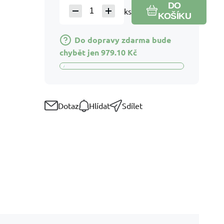
DO
ks
KOŠÍKU
Do dopravy zdarma bude
chybět jen
979.10
Kč
Dotaz
Hlídat
Sdílet