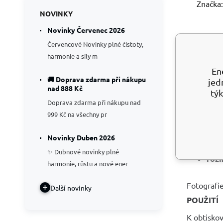
Značka:
NOVINKY
Novinky Červenec 2026
Červencové Novinky plné čistoty,
harmonie a síly m
Arch
En
🚚 Doprava zdarma při nákupu
jed
nad 888 Kč
týk
Propisot
model se p
Doprava zdarma při nákupu nad
nástrojem,
999 Kč na všechny pr
jako vytiš
Novinky Duben 2026
moti
papí
✨ Dubnové novinky plné
rozm
harmonie, růstu a nové ener
Fotografie
Další novinky
POUŽITÍ
K obtiskov