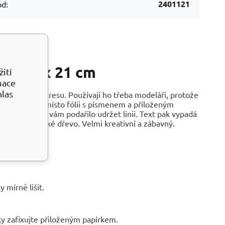
2401121
d:
on 10 x 21 cm
ití
mace
hlas
é grafice či výkresu. Používají ho třeba modeláři, protože
t na potřebné místo fólii s písmenem a přiloženým
bře, pokud se vám podařilo udržet linii. Text pak vypadá
ov, lamino, hladké dřevo. Velmi kreativní a zábavný.
 mírně lišit.
ky zafixujte přiloženým papírkem.