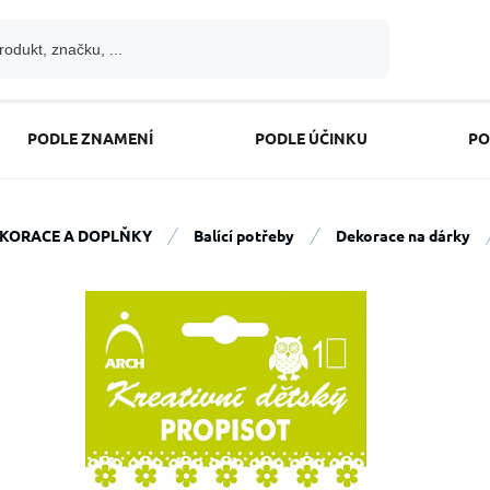
PODLE ZNAMENÍ
PODLE ÚČINKU
PO
KORACE A DOPLŇKY
Balící potřeby
Dekorace na dárky