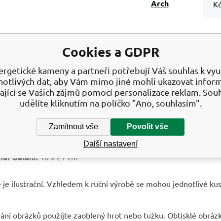
Arch
Kó
Cookies a GDPR
 Kreativní dětský propisot Lond
ergetické kameny a partneři potřebují Váš souhlas k využ
notlivých dat, aby Vám mimo jiné mohli ukazovat infor
ající se Vašich zájmů pomocí personalizace reklam. Sou
 Arch
je pro zcela specifické použití. Hodí se na popisky k nějak
otiskuje špatně. Snadné použití, stačí rubovou stranou přiloži
udělíte kliknutím na políčko "Ano, souhlasím".
 nebo i tupou hranou tužky ho protlačit na papír. Funguje to do
těný. Použitelné nejen na papír, ale i na plast, porcelán, sklo, k
Zamítnout vše
Povolit vše
v:
London
Další nastavení
rek k fixaci:
bílý
ěr balení:
10 x 21 cm
 je ilustrační. Vzhledem k ruční výrobě se mohou jednotlivé kusy
ání obrázků použijte zaoblený hrot nebo tužku. Obtisklé obráz