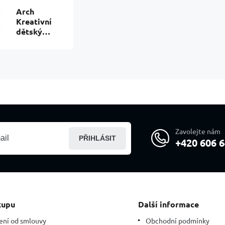
Arch
Kreativní
dětský
propisot
London 10 x
21 cm
Zavolejte nám
PŘIHLÁSIT
+420 606 6
kupu
Další informace
ení od smlouvy
Obchodní podmínky