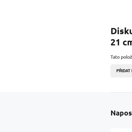
Disk
21 c
Tato polož
PŘIDAT
Napos