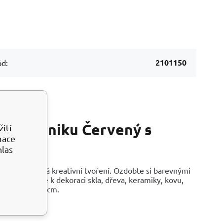
2101150
d:
ou techniku Červený s
ití
mace
hlas
etodu) a jiná kreativní tvoření. Ozdobte si barevnými
ektem. Vhodné k dekoraci skla, dřeva, keramiky, kovu,
 listy 30 x 50 cm.