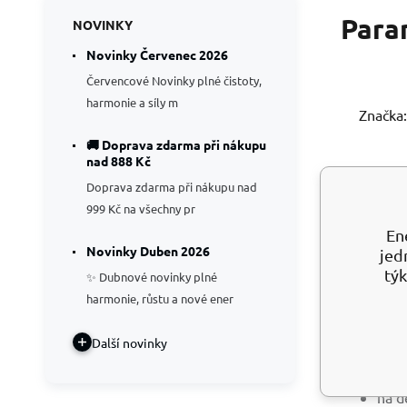
Para
NOVINKY
Novinky Červenec 2026
Červencové Novinky plné čistoty,
harmonie a síly m
Značka:
🚚 Doprava zdarma při nákupu
nad 888 Kč
Doprava zdarma při nákupu nad
999 Kč na všechny pr
Apli
En
Novinky Duben 2026
jed
hvěz
týk
✨ Dubnové novinky plné
harmonie, růstu a nové ener
Jemné pap
motivy jak
Další novinky
polystyren
jemn
na d