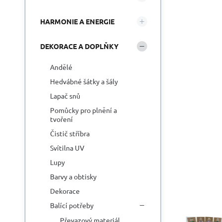
HARMONIE A ENERGIE
DEKORACE A DOPLŇKY
Andělé
Hedvábné šátky a šály
Lapač snů
Pomůcky pro plnění a
tvoření
Čistič stříbra
Svítilna UV
Lupy
Barvy a obtisky
Dekorace
Balící potřeby
Převazový materiál,