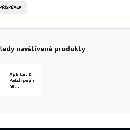
 PŘÍSPĚVEK
ledy navštívené produkty
Apli Cut &
Patch papír
na
ubrouskovou
techniku
Červený s
hvězdami
30 x 50 cm 3
kusy