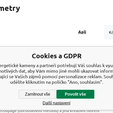
metry
Apli
Kó
Cookies a GDPR
 Cut & Patch papír na ubrouskov
ergetické kameny a partneři potřebují Váš souhlas k využ
notlivých dat, aby Vám mimo jiné mohli ukazovat infor
dami 30 x 50 cm 3 kusy
ající se Vašich zájmů pomocí personalizace reklam. Sou
udělíte kliknutím na políčko "Ano, souhlasím".
írové listy s atraktivním motivem na decoupage (ubrouskovou m
ýkoliv předmět a udělejte z něj originální dílo s malovaným ef
Zamítnout vše
Povolit vše
u apod. Dopřejte si spoustu zábavy a radosti z tvoření. Balení: 3
Další nastavení
é papírové listy s atraktivní designem pro kreativní tvoření
ecoupage (ubrouskovou metodu) a jiná kreativní tvoření