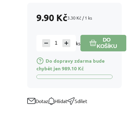
9.90
Kč
3.30
Kč
/
1
ks
DO
ks
KOŠÍKU
Do dopravy zdarma bude
chybět jen
989.10
Kč
Dotaz
Hlídat
Sdílet