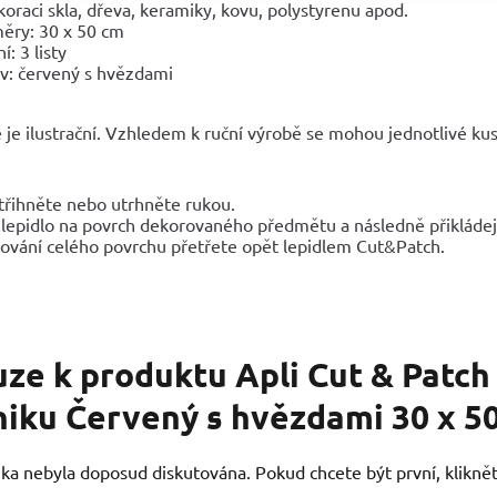
koraci skla, dřeva, keramiky, kovu, polystyrenu apod.
ěry: 30 x 50 cm
í: 3 listy
v: červený s hvězdami
 je ilustrační. Vzhledem k ruční výrobě se mohou jednotlivé kusy
střihněte nebo utrhněte rukou.
lepidlo na povrch dekorovaného předmětu a následně přikládejt
kování celého povrchu přetřete opět lepidlem Cut&Patch.
uze k produktu
Apli Cut & Patc
niku Červený s hvězdami 30 x 5
ka nebyla doposud diskutována. Pokud chcete být první, kliknět