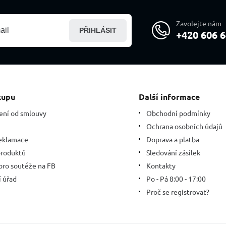
Zavolejte nám
PŘIHLÁSIT
+420 606 6
kupu
Další informace
ení od smlouvy
Obchodní podmínky
Ochrana osobních údajů
eklamace
Doprava a platba
produktů
Sledování zásilek
 pro soutěže na FB
Kontakty
 úřad
Po - Pá 8:00 - 17:00
Proč se registrovat?