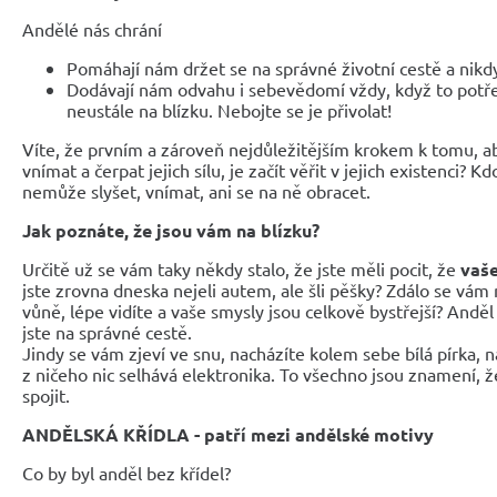
Andělé nás chrání
Pomáhají nám držet se na správné životní cestě a nikdy 
Dodávají nám odvahu i sebevědomí vždy, když to pot
neustále na blízku. Nebojte se je přivolat!
Víte, že prvním a zároveň nejdůležitějším krokem k tomu, a
vnímat a čerpat jejich sílu, je začít věřit v jejich existenci? K
nemůže slyšet, vnímat, ani se na ně obracet.
Jak poznáte, že jsou vám na blízku?
Určitě už se vám taky někdy stalo, že jste měli pocit, že
vaše
jste zrovna dneska nejeli autem, ale šli pěšky? Zdálo se vám
vůně, lépe vidíte a vaše smysly jsou celkově bystřejší? Anděl
jste na správné cestě.
Jindy se vám zjeví ve snu, nacházíte kolem sebe bílá pírka, n
z ničeho nic selhává elektronika. To všechno jsou znamení, ž
spojit.
ANDĚLSKÁ KŘÍDLA - patří mezi andělské motivy
Co by byl anděl bez křídel?