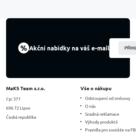
fazetovou
skleněnou
kuličkou
24
x
1,5
mm
1
%
Akční nabídky na váš e-mail
PŘIH
kus
MaKS Team s.r.o.
Vše o nákupu
Odstoupení od smlouvy
č:p: 371
O nás
696 72 Lipov
Snadná reklamace
Česká republika
Výhody produktů
Pravidla pro soutěže na FB