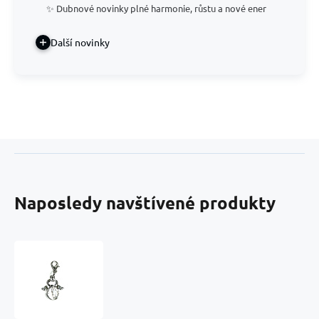
✨ Dubnové novinky plné harmonie, růstu a nové ener
Další novinky
Naposledy navštívené produkty
Anděl
strážný
přívěsek
s