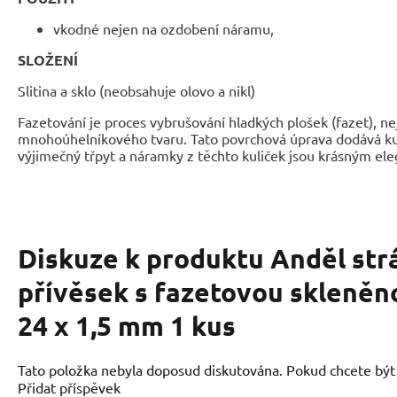
vkodné nejen na ozdobení náramu,
SLOŽENÍ
Slitina a sklo (neobsahuje olovo a nikl)
Fazetování je proces vybrušování hladkých plošek (fazet), nej
mnohoúhelníkového tvaru. Tato povrchová úprava dodává k
výjimečný třpyt a náramky z těchto kuliček jsou krásným e
Diskuze k produktu
Anděl str
přívěsek s fazetovou skleněn
24 x 1,5 mm 1 kus
Tato položka nebyla doposud diskutována. Pokud chcete být p
Přidat příspěvek