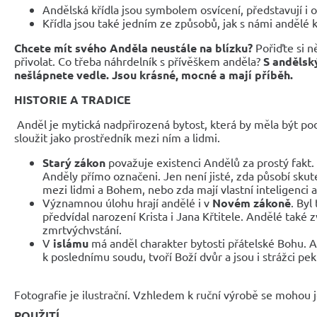
Andělská křídla jsou symbolem osvícení, představují i 
Křídla jsou také jedním ze způsobů, jak s námi andělé 
Chcete mít svého Anděla neustále na blízku?
Pořiďte si n
přivolat. Co třeba náhrdelník s přívěškem anděla?
S andělsk
nešlápnete vedle. Jsou krásné, mocné a mají příběh.
HISTORIE A TRADICE
Anděl je mytická nadpřirozená bytost, která by měla být po
sloužit jako prostředník mezi ním a lidmi.
Starý zákon
považuje existenci Andělů za prostý fakt.
Anděly přímo označeni. Jen není jisté, zda působí skut
mezi lidmi a Bohem, nebo zda mají vlastní inteligenci 
Významnou úlohu hrají andělé i v
Novém zákoně
. Byl
předvídal narození Krista i Jana Křtitele. Andělé také 
zmrtvýchvstání.
V
islámu
má anděl charakter bytosti přátelské Bohu. A
k poslednímu soudu, tvoří Boží dvůr a jsou i strážci pek
Fotografie je ilustrační. Vzhledem k ruční výrobě se mohou je
POUŽITÍ