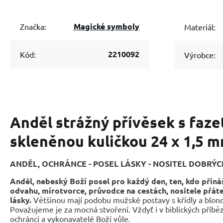
Magické symboly
Značka:
Materiál:
2210092
Kód:
Výrobce:
Anděl strážný přívěsek s faz
skleněnou kuličkou 24 x 1,5 m
ANDĚL, OCHRÁNCE - POSEL LÁSKY - NOSITEL DOBRÝ
Anděl, nebeský Boží posel pro každý den, ten, kdo přiná
odvahu, mírotvorce, průvodce na cestách, nositele přáte
lásky.
Většinou mají podobu mužské postavy s křídly a blon
Považujeme je za mocná stvoření. Vždyť i v biblických příběz
ochránci a vykonavatelé Boží vůle.