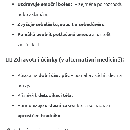
Uzdravuje emoční bolesti
– zejména po rozchodu
nebo zklamání.
Zvyšuje sebelásku, soucit a sebedůvěru
.
Pomáhá uvolnit potlačené emoce
a nastolit
vnitřní klid.
🧘‍♀️ Zdravotní účinky (v alternativní medicíně):
Působí na
dolní část plic
– pomáhá zklidnit dech a
nervy.
Přispívá k
detoxikaci těla
.
Harmonizuje
srdeční čakru
, která se nachází
uprostřed hrudníku
.