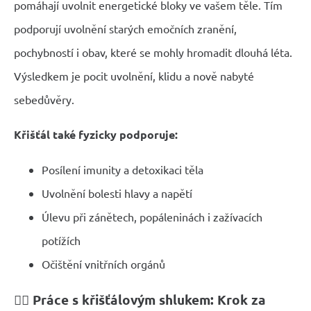
pomáhají uvolnit energetické bloky ve vašem těle. Tím
podporují uvolnění starých emočních zranění,
pochybností i obav, které se mohly hromadit dlouhá léta.
Výsledkem je pocit uvolnění, klidu a nově nabyté
sebedůvěry.
Křišťál také fyzicky podporuje:
Posílení imunity a detoxikaci těla
Uvolnění bolesti hlavy a napětí
Úlevu při zánětech, popáleninách i zažívacích
potížích
Očištění vnitřních orgánů
🧘‍♀️ Práce s křišťálovým shlukem: Krok za