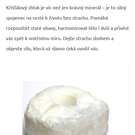
Křišťálový shluk je víc než jen krásný minerál – je to silný
spojenec na cestě k životu bez strachu. Pomáhá
rozpouštět staré obavy, harmonizovat tělo i duši a přivést
vás zpět k vnitřnímu míru. Dejte strachu sbohem a
objevte sílu, která už dávno čeká uvnitř vás.
Skladem
EAN:
Kód dod.:
Kód:
2000000001227
2203983
00146562
Křišťál Svícen surový přírodní
855
Kč
kámen 110 x 110 x 60 mm 1 kus,
Máš pocit, že potřebuješ klid? Křišťál ti ho
kámen kamenů
přinese okamžitě.
Oblíbený
Porovnat