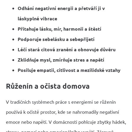
Odhání negativní energii a přetváří ji v
láskyplné vibrace
Přitahuje lásku, mír, harmonii a štěstí
Podporuje sebelásku a sebepřijetí
Léčí stará citová zranění a obnovuje důvěru
Zklidňuje mysl, zmírňuje stres a napětí
Posiluje empatii, citlivost a mezilidské vztahy
Růženín a očista domova
V tradičních systémech práce s energiemi se růženín
používá k očistě prostor, kde se nahromadily negativní
emoce nebo napětí. V domácnosti pohlcuje zbytky hádek,
stresu, nemocí nebo emocionálního vypětí. Zároveň