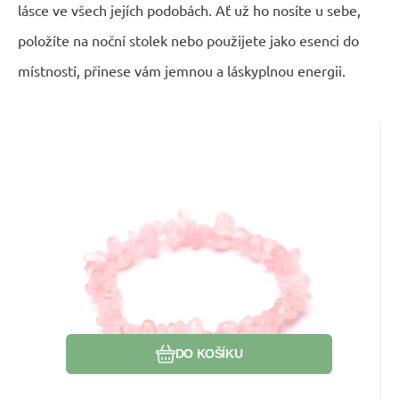
lásce ve všech jejích podobách. Ať už ho nosíte u sebe,
položíte na noční stolek nebo použijete jako esenci do
místností, přinese vám jemnou a láskyplnou energii.
Skladem
EAN:
Kód dod.:
Kód:
2000000005690
2402272
00234894
Růženin náramek elastický sekaný
54
Kč
přírodní kámen 16 cm, pro děti,
Kámen bezpodmínečné lásky, který otevírá
kámen lásky
srdce a přitahuje do života lásku, něhu a
porozumění.
Oblíbený
Porovnat
DO KOŠÍKU