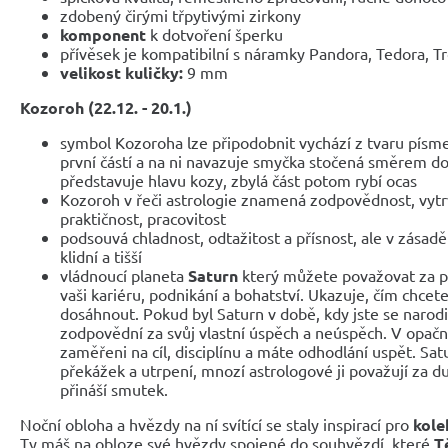
zdobený čirými třpytivými zirkony
komponent
k dotvoření šperku
přívěsek je kompatibilní s náramky Pandora, Tedora, T
velikost kuličky:
9 mm
Kozoroh (22.12. - 20.1.)
symbol Kozoroha lze připodobnit vychází z tvaru písme
první částí a na ni navazuje smyčka stočená směrem do
představuje hlavu kozy, zbylá část potom rybí ocas
Kozoroh v řeči astrologie znamená zodpovědnost, vytrv
praktičnost, pracovitost
podsouvá chladnost, odtažitost a přísnost, ale v zásadě
klidní a tišší
vládnoucí planeta
Saturn
který
můžete považovat za pl
vaši kariéru, podnikání a bohatství. Ukazuje, čím chcet
dosáhnout. Pokud byl Saturn v době, kdy jste se narodili
zodpovědní za svůj vlastní úspěch a neúspěch. V opačn
zaměřeni na cíl, disciplínu a máte odhodlání uspět. Sat
překážek a utrpení, mnozí astrologové ji považují za d
přináší smutek.
Noční obloha a hvězdy na ní svítící se staly inspirací pro
kole
Ty máš na obloze své hvězdy spojené do souhvězdí, které
T