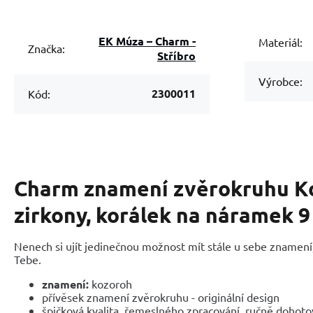
EK Múza – Charm -
Materiál:
Značka:
Stříbro
Výrobce:
2300011
Kód:
Charm znamení zvěrokruhu K
zirkony, korálek na náramek 
Nenech si ujít jedinečnou možnost mít stále u sebe znamení,
Tebe.
znamení:
kozoroh
přívěsek znamení zvěrokruhu - originální design
špičková kvalita, řemeslného zpracování, ručně dohot