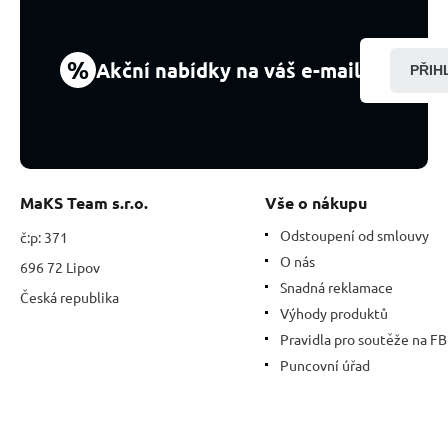
9
mm
%
Akční nabídky na váš e-mail
PŘIH
MaKS Team s.r.o.
Vše o nákupu
Odstoupení od smlouvy
č:p: 371
O nás
696 72 Lipov
Snadná reklamace
Česká republika
Výhody produktů
Pravidla pro soutěže na FB
Puncovní úřad