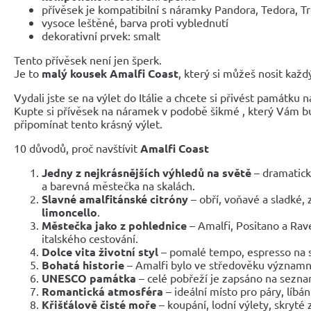
přívěsek je kompatibilní s náramky Pandora, Tedora, T
vysoce leštěné, barva proti vyblednutí
dekorativní prvek: smalt
Tento přívěsek není jen šperk.
Je to
malý kousek Amalfi Coast
, který si můžeš nosit každ
Vydali jste se na výlet do Itálie a chcete si přivést památku 
Kupte si přívěsek na náramek v podobě šikmé , který Vám 
připomínat tento krásný výlet.
10 důvodů, proč navštívit
Amalfi Coast
Jedny z nejkrásnějších výhledů na světě
– dramatick
a barevná městečka na skalách.
Slavné amalfitánské citróny
– obří, voňavé a sladké, 
limoncello
.
Městečka jako z pohlednice
– Amalfi, Positano a Rave
italského cestování.
Dolce vita životní styl
– pomalé tempo, espresso na sl
Bohatá historie
– Amalfi bylo ve středověku významn
UNESCO památka
– celé pobřeží je zapsáno na sezna
Romantická atmosféra
– ideální místo pro páry, líbánk
Křišťálově čisté moře
– koupání, lodní výlety, skryté 