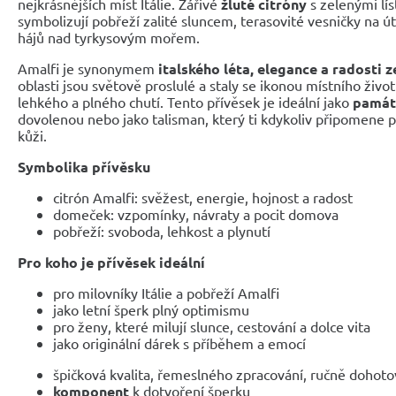
nejkrásnějších míst Itálie. Zářivé
žluté citróny
s zelenými lí
symbolizují pobřeží zalité sluncem, terasovité vesničky na ú
hájů nad tyrkysovým mořem.
Amalfi je synonymem
italského léta, elegance a radosti z
oblasti jsou světově proslulé a staly se ikonou místního život
lehkého a plného chutí. Tento přívěsek je ideální jako
památ
dovolenou nebo jako talisman, který ti kdykoliv připomene po
kůži.
Symbolika přívěsku
citrón Amalfi: svěžest, energie, hojnost a radost
domeček: vzpomínky, návraty a pocit domova
pobřeží: svoboda, lehkost a plynutí
Pro koho je přívěsek ideální
pro milovníky Itálie a pobřeží Amalfi
jako letní šperk plný optimismu
pro ženy, které milují slunce, cestování a dolce vita
jako originální dárek s příběhem a emocí
špičková kvalita, řemeslného zpracování, ručně dohot
komponent
k dotvoření šperku