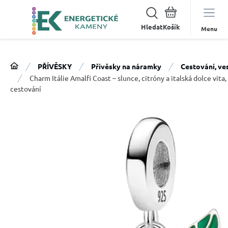
Hledat
Menu
PŘÍVĚSKY
Přívěsky na náramky
Cestování, ve
Charm Itálie Amalfi Coast – slunce, citróny a italská dolce vit
cestování