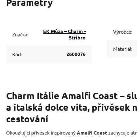
Parametry
EK Múza – Charm -
Výrobce:
Značka:
Stříbro
Materiál:
2600076
Kód:
Charm Itálie Amalfi Coast – sl
a italská dolce vita, přívěsek
cestování
Okouzlující přívěsek inspirovaný
Amalfi Coast
zachycuje at