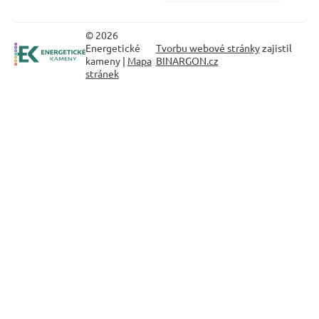
© 2026
Energetické
Tvorbu webové stránky
zajistil
kameny |
Mapa
BINARGON.cz
stránek