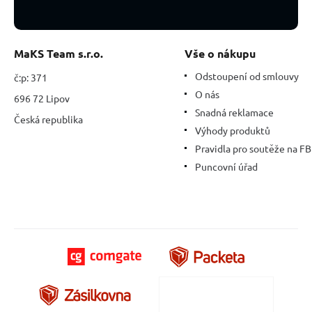
MaKS Team s.r.o.
Vše o nákupu
Odstoupení od smlouvy
č:p: 371
O nás
696 72 Lipov
Snadná reklamace
Česká republika
Výhody produktů
Pravidla pro soutěže na FB
Puncovní úřad