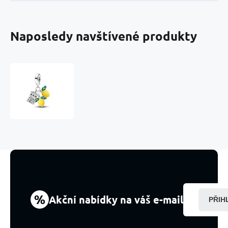
Naposledy navštívené produkty
Charm
Itálie
Amalfi
Coast
–
slunce,
citróny
a
italská
dolce
vita,
přívěsek
%
Akční nabídky na váš e-mail
PŘIH
na
náramek
cestování