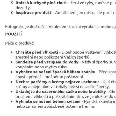
Italská kuchyně plná chutí
– čerstvé ryby, mořské plo
dezerty.
Inspirace pro duši
– Amalfi není jen místo, ale pocit r
Fotografie je ilustrační. Vzhledem k ruční výrobě se mohou je
POUŽITÍ
Péče o produkt:
Chraňte před vlhkostí
- Dlouhodobé vystavení vlhkos
zmatnění nebo poškození Vašich šperků.
Sundejte před vstupem do vody
- Vždy si šperky sun
koupáním nebo mytím rukou.
Vyhněte se nošení šperků během spánku
- Před span
abyste předešli možnému poškození.
Nechte parfémy a krémy nejprve uschnout
- Ujistět
krémy a oleje plně vstřebaly než si nasadíte šperky.
Ukládejte do uzavřeného sáčku nebo krabičky
- Chr
prachem, vlhkostí a poškrábáním tím, že je uložíte do
Vyhněte se nošení během cvičení
- Fyzická aktivita
nebo zmatnění způsobené potem a třením.