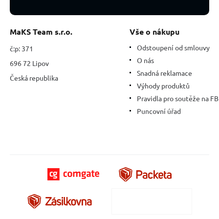
MaKS Team s.r.o.
Vše o nákupu
Odstoupení od smlouvy
č:p: 371
O nás
696 72 Lipov
Snadná reklamace
Česká republika
Výhody produktů
Pravidla pro soutěže na FB
Puncovní úřad