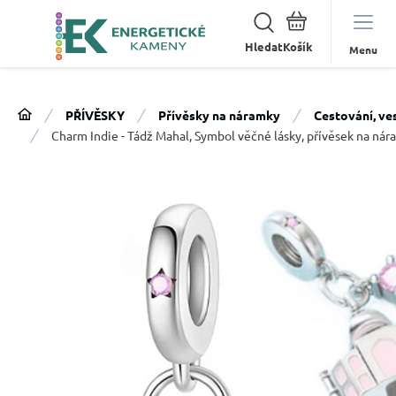
Hledat
Menu
PŘÍVĚSKY
Přívěsky na náramky
Cestování, ve
Charm Indie - Tádž Mahal, Symbol věčné lásky, přívěsek na ná