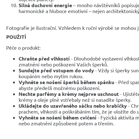
Silná duchovní energie
– mnoho návštěvníků popisuje 
harmonické a hluboce emotivní – nejen architektonický,
Fotografie je ilustrační. Vzhledem k ruční výrobě se mohou je
POUŽITÍ
Péče o produkt:
Chraňte před vlhkostí
- Dlouhodobé vystavení vlhkos
zmatnění nebo poškození Vašich šperků.
Sundejte před vstupem do vody
- Vždy si šperky sun
koupáním nebo mytím rukou.
Vyhněte se nošení šperků během spánku
- Před span
abyste předešli možnému poškození.
Nechte parfémy a krémy nejprve uschnout
- Ujistět
krémy a oleje plně vstřebaly než si nasadíte šperky.
Ukládejte do uzavřeného sáčku nebo krabičky
- Chr
prachem, vlhkostí a poškrábáním tím, že je uložíte do
Vyhněte se nošení během cvičení
- Fyzická aktivita
nebo zmatnění způsobené potem a třením.