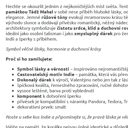
Nechte se okouzlit jedním z nejikoničtějších míst světa. Ten
památkou
Tádž Mahal
v sobě nese příběh hluboké lásky, o
elegance. Jemné
růžové tóny
evokují mramorovou krásu tét
východu slunce a dodávají přívěsku romantický, něžný nádech
architektury symbolizuje
čistotu srdce, klid a duchovní r
ideální jako osobní talisman i jako
smysluplný dárek
pro žen
Indii a šperky s příběhem.
Symbol věčné lásky, harmonie a duchovní krásy
Proč si ho zamilujete:
Symbol lásky a věrnosti
– inspirováno nejromantičtěj
Cestovatelský motiv Indie
– památka, která vás pře
Dokonalý dárek
k výročí, Valentýnu nebo jen tak z lás
špičková kvalita, řemeslného zpracování, ručně dohot
vysoce leštěné, barva proti vyblednutí
komponent
k dotvoření šperku
přívěsek je kompatibilní s náramky Pandora, Tedora, T
dekorativní prvek: smalt
Noste u sebe kus Indie a připomínejte si, že pravá láska je vě
Mějte na paměti, že korálky nejsou úplně identické v důsled