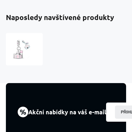
Naposledy navštívené produkty
Charm
Indie
-
Tádž
Mahal,
Symbol
věčné
lásky,
přívěsek
na
náramek
cestování
%
Akční nabídky na váš e-mail
PŘIH