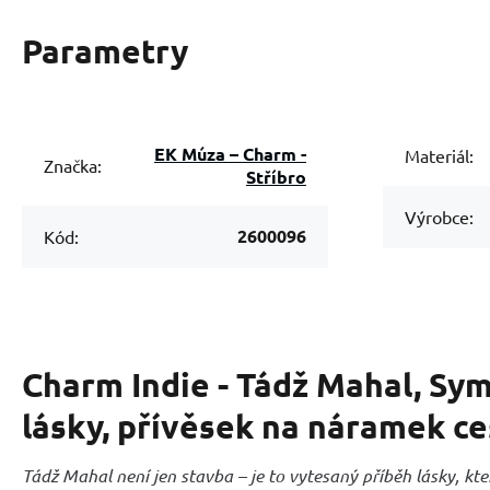
Parametry
EK Múza – Charm -
Materiál:
Značka:
Stříbro
Výrobce:
2600096
Kód:
Charm Indie - Tádž Mahal, Sy
lásky, přívěsek na náramek c
Tádž Mahal není jen stavba – je to vytesaný příběh lásky, kter