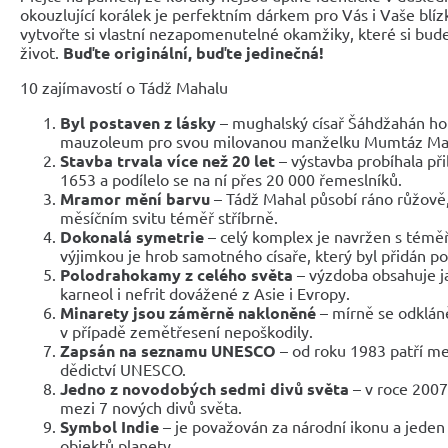
okouzlující korálek je perfektním dárkem pro Vás i Vaše blíz
vytvořte si vlastní nezapomenutelné okamžiky, které si bud
život.
Buďte originální, buďte jedinečná!
10 zajímavostí o Tádž Mahalu
Byl postaven z lásky
– mughalský císař Šáhdžahán ho 
mauzoleum pro svou milovanou manželku Mumtáz Ma
Stavba trvala více než 20 let
– výstavba probíhala př
1653 a podílelo se na ní přes 20 000 řemeslníků.
Mramor mění barvu
– Tádž Mahal působí ráno růžově, 
měsíčním svitu téměř stříbrně.
Dokonalá symetrie
– celý komplex je navržen s téměř
výjimkou je hrob samotného císaře, který byl přidán po
Polodrahokamy z celého světa
– výzdoba obsahuje jade
karneol i nefrit dovážené z Asie i Evropy.
Minarety jsou záměrně nakloněné
– mírně se odkláněj
v případě zemětřesení nepoškodily.
Zapsán na seznamu UNESCO
– od roku 1983 patří m
dědictví UNESCO.
Jedno z novodobých sedmi divů světa
– v roce 2007
mezi 7 nových divů světa.
Symbol Indie
– je považován za národní ikonu a jeden
objektů planety.