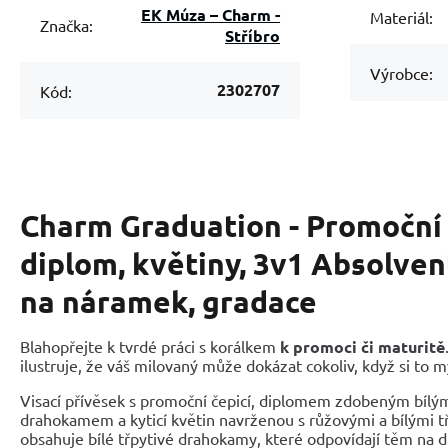
EK Múza – Charm -
Materiál:
Značka:
Stříbro
Výrobce:
2302707
Kód:
Charm Graduation - Promoční 
diplom, květiny, 3v1 Absolven
na náramek, gradace
Blahopřejte k tvrdé práci s korálkem
k promoci či maturitě
ilustruje, že váš milovaný může dokázat cokoliv, když si to m
Visací přívěsek s promoční čepicí, diplomem zdobeným bílý
drahokamem a kyticí květin navrženou s růžovými a bílými tř
obsahuje bílé třpytivé drahokamy, které odpovídají těm na di