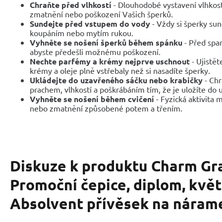
Chraňte před vlhkostí
- Dlouhodobé vystavení vlhkos
zmatnění nebo poškození Vašich šperků.
Sundejte před vstupem do vody
- Vždy si šperky sun
koupáním nebo mytím rukou.
Vyhněte se nošení šperků během spánku
- Před span
abyste předešli možnému poškození.
Nechte parfémy a krémy nejprve uschnout
- Ujistět
krémy a oleje plně vstřebaly než si nasadíte šperky.
Ukládejte do uzavřeného sáčku nebo krabičky
- Chr
prachem, vlhkostí a poškrábáním tím, že je uložíte do
Vyhněte se nošení během cvičení
- Fyzická aktivita
nebo zmatnění způsobené potem a třením.
Diskuze k produktu
Charm Gra
Promoční čepice, diplom, květ
Absolvent přívěsek na náram