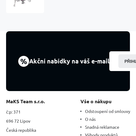
-
Promoční
čepice,
diplom,
květiny,
3v1
Absolvent
přívěsek
na
náramek,
%
Akční nabídky na váš e-mail
PŘIH
gradace
MaKS Team s.r.o.
Vše o nákupu
Odstoupení od smlouvy
č:p: 371
O nás
696 72 Lipov
Snadná reklamace
Česká republika
Výhody produktů