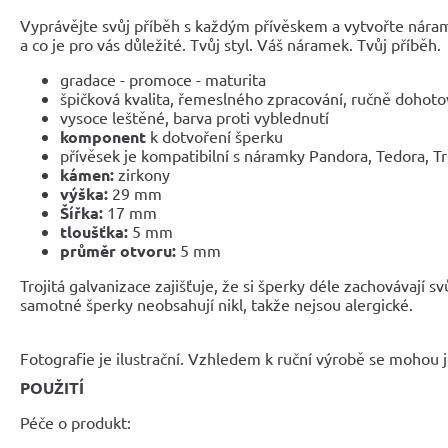
Vyprávějte svůj příběh s každým přívěskem a vytvořte nárame
a co je pro vás důležité. Tvůj styl. Váš náramek. Tvůj příběh.
gradace - promoce - maturita
špičková kvalita, řemeslného zpracování, ručně dohot
vysoce leštěné, barva proti vyblednutí
komponent
k dotvoření šperku
přívěsek je kompatibilní s náramky Pandora, Tedora, T
kámen:
zirkony
výška:
29 mm
Šířka:
17 mm
tloušťka:
5 mm
průměr otvoru:
5 mm
Trojitá galvanizace zajišťuje, že si šperky déle zachovávají sv
samotné šperky neobsahují nikl, takže nejsou alergické.
Fotografie je ilustrační. Vzhledem k ruční výrobě se mohou je
POUŽITÍ
Péče o produkt: