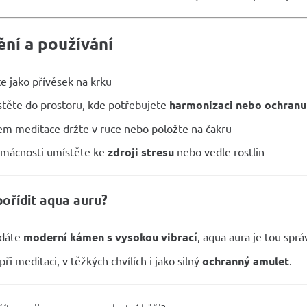
ní a používání
e jako přívěsek na krku
těte do prostoru, kde potřebujete
harmonizaci nebo ochranu
m meditace držte v ruce nebo položte na čakru
mácnosti umístěte ke
zdroji stresu
nebo vedle rostlin
pořídit aqua auru?
edáte
moderní kámen s vysokou vibrací
, aqua aura je tou spr
při meditaci, v těžkých chvílích i jako silný
ochranný amulet
.