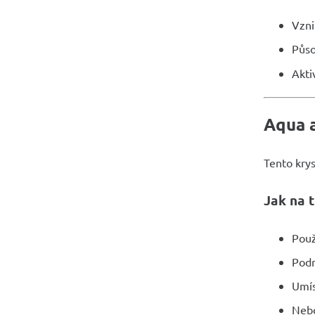
Vzni
Půso
Akti
Aqua a
Tento kry
Jak na 
Použ
Podr
Umís
Nebo