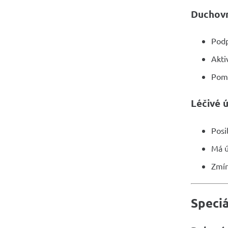
Duchovn
Pod
Akti
Pomá
Léčivé 
Posi
Má ú
Zmír
Speciá