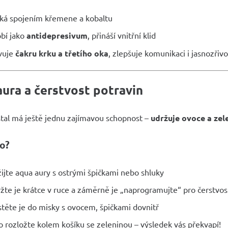
ká spojením křemene a kobaltu
bí jako
antidepresivum
, přináší vnitřní klid
vuje
čakru krku a třetího oka
, zlepšuje komunikaci i jasnozřivo
ura a čerstvost potravin
stal má ještě jednu zajímavou schopnost –
udržuje ovoce a zel
to?
ijte aqua aury s ostrými špičkami nebo shluky
žte je krátce v ruce a záměrně je „naprogramujte“ pro čerstvos
těte je do misky s ovocem, špičkami dovnitř
 rozložte kolem košíku se zeleninou – výsledek vás překvapí!