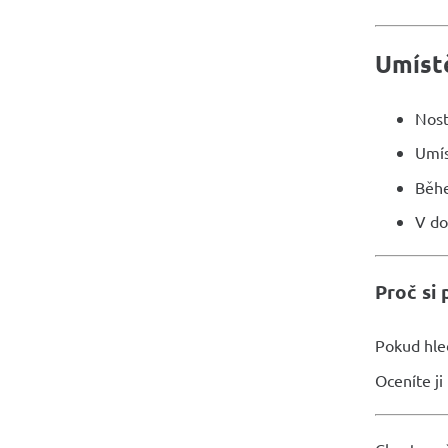
Umístě
Nost
Umís
Běhe
V do
Proč si 
Pokud hl
Oceníte ji 