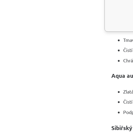
Harm
Rubínov
Tmav
Čist
Chrá
Aqua au
Zlatá
Čist
Pod
Sibiřsk