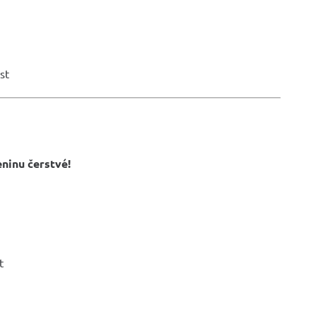
st
eninu čerstvé!
t