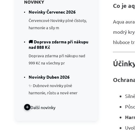
NOVINKY
Co je a
Novinky Červenec 2026
Červencové Novinky plné čistoty,
Aqua aura
harmonie a síly m
modrý krys
🚚 Doprava zdarma při nákupu
hluboce t
nad 888 Kč
Doprava zdarma při nákupu nad
Účink
999 Kč na všechny pr
Novinky Duben 2026
Ochrana
✨ Dubnové novinky plné
harmonie, růstu a nové ener
Siln
Půso
Další novinky
Har
Uvol