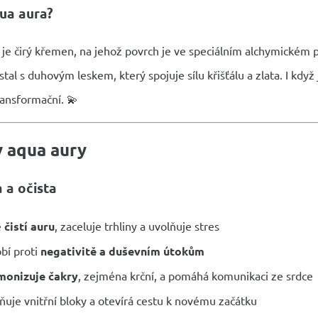
qua aura?
 je čirý křemen, na jehož povrch je ve speciálním alchymickém 
tal s duhovým leskem, který spojuje sílu křišťálu a zlata. I když
ransformační. 💫
y aqua aury
 a očista
ě
čistí auru
, zaceluje trhliny a uvolňuje stres
bí proti
negativitě a duševním útokům
monizuje čakry
, zejména krční, a pomáhá komunikaci ze srdce
ňuje vnitřní bloky a otevírá cestu k novému začátku