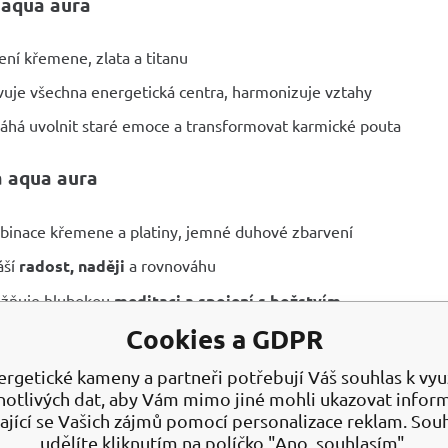
aqua aura
ení křemene, zlata a titanu
vuje všechna energetická centra, harmonizuje vztahy
há uvolnit staré emoce a transformovat karmické pouta
 aqua aura
inace křemene a platiny, jemné duhové zbarvení
áší
radost, naději
a rovnováhu
žňuje hlubokou
meditaci a spojení s božstvím
Cookies a GDPR
aqua aura
ergetické kameny a partneři potřebují Váš souhlas k využ
notlivých dat, aby Vám mimo jiné mohli ukazovat infor
ení křemene a platiny
ající se Vašich zájmů pomocí personalizace reklam. Sou
írá srdeční čakru, probouzí
sebelásku a univerzální lásku
udělíte kliknutím na políčko "Ano, souhlasím".