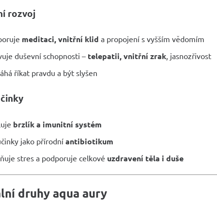
í rozvoj
poruje
meditaci, vnitřní klid
a propojení s vyšším vědomím
vuje duševní schopnosti –
telepatii, vnitřní zrak
, jasnozřivost
há říkat pravdu a být slyšen
účinky
luje
brzlík a imunitní systém
činky jako přírodní
antibiotikum
ňuje stres a podporuje celkové
uzdravení těla i duše
lní druhy aqua aury