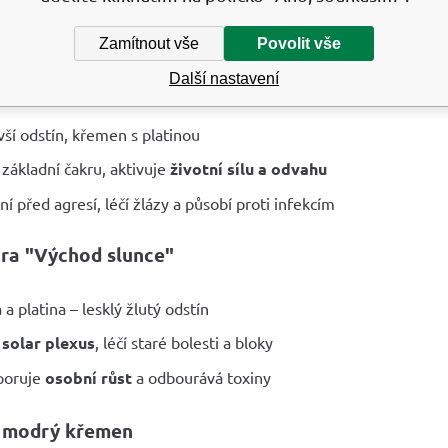
onizuje každou buňku těla a dodává
vnitřní hodnotu
Zamítnout vše
Povolit vše
á aqua aura
Další nastavení
ší odstín, křemen s platinou
í základní čakru, aktivuje
životní sílu a odvahu
ní před agresí, léčí žlázy a působí proti infekcím
ra "Východ slunce"
 a platina – lesklý žlutý odstín
í
solar plexus
, léčí staré bolesti a bloky
poruje
osobní růst
a odbourává toxiny
ý modrý křemen