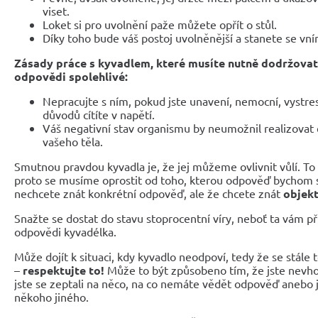
viset.
Loket si pro uvolnění paže můžete opřít o stůl.
Díky toho bude váš postoj uvolněnější a stanete se vn
Zásady práce s kyvadlem, které musíte nutně dodržovat,
odpovědi spolehlivé:
Nepracujte s ním, pokud jste unavení, nemocní, vystres
důvodů cítíte v napětí.
Váš negativní stav organismu by neumožnil realizovat 
vašeho těla.
Smutnou pravdou kyvadla je, že jej můžeme ovlivnit vůlí. To b
proto se musíme oprostit od toho, kterou odpověď bychom si p
nechcete znát konkrétní odpověď, ale že chcete znát
objekt
Snažte se dostat do stavu stoprocentní víry, neboť ta vám 
odpovědi kyvadélka.
Může dojít k situaci, kdy kyvadlo neodpoví, tedy že se stále 
–
respektujte to!
Může to být způsobeno tím, že jste nevho
jste se zeptali na něco, na co nemáte vědět odpověď anebo j
někoho jiného.