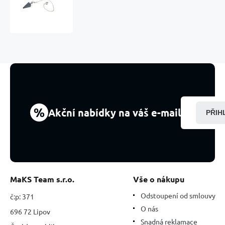
Lazuli
kyvadlo
přírodní
kámen
3,5
cm
+
řetízek
s
kuličkou
18
%
Akční nabídky na váš e-mail
PŘIH
cm,
kámen
harmonie
MaKS Team s.r.o.
Vše o nákupu
Odstoupení od smlouvy
č:p: 371
O nás
696 72 Lipov
Snadná reklamace