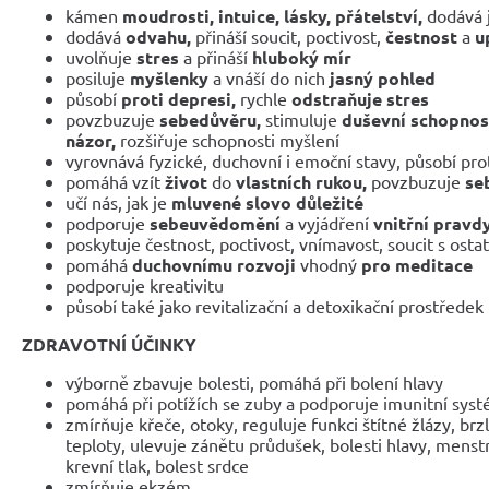
kámen
moudrosti, intuice, lásky, přátelství,
dodává j
dodává
odvahu,
přináší soucit, poctivost,
čestnost
a
u
uvolňuje
stres
a přináší
hluboký mír
posiluje
myšlenky
a vnáší do nich
jasný pohled
působí
proti depresi,
rychle
odstraňuje stres
povzbuzuje
sebedůvěru,
stimuluje
duševní schopnos
názor,
rozšiřuje schopnosti myšlení
vyrovnává fyzické, duchovní i emoční stavy, působí pro
pomáhá vzít
život
do
vlastních rukou,
povzbuzuje
se
učí nás, jak je
mluvené slovo důležité
podporuje
sebeuvědomění
a vyjádření
vnitřní pravd
poskytuje čestnost, poctivost, vnímavost, soucit s osta
pomáhá
duchovnímu rozvoji
vhodný
pro meditace
podporuje kreativitu
působí také jako revitalizační a detoxikační prostředek
ZDRAVOTNÍ ÚČINKY
výborně zbavuje bolesti, pomáhá při bolení hlavy
pomáhá při potížích se zuby a podporuje imunitní sys
zmírňuje křeče, otoky, reguluje funkci štítné žlázy, brz
teploty, ulevuje zánětu průdušek, bolesti hlavy, menstr
krevní tlak, bolest srdce
zmírňuje ekzém