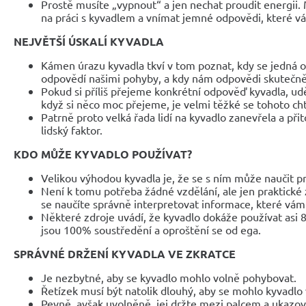
Prostě musíte „vypnout“ a jen nechat proudit energii. 
na práci s kyvadlem a vnímat jemné odpovědi, které v
NEJVĚTŠÍ ÚSKALÍ KYVADLA
Kámen úrazu kyvadla tkví v tom poznat, kdy se jedná
odpovědí našimi pohyby, a kdy nám odpovědi skutečně
Pokud si příliš přejeme konkrétní odpověď kyvadla, ud
když si něco moc přejeme, je velmi těžké se tohoto cht
Patrně proto velká řada lidí na kyvadlo zanevřela a př
lidský faktor.
KDO MŮŽE KYVADLO POUŽÍVAT?
Velikou výhodou kyvadla je, že se s ním může naučit p
Není k tomu potřeba žádné vzdělání, ale jen praktické 
se naučíte správně interpretovat informace, které vám 
Některé zdroje uvádí, že kyvadlo dokáže používat asi 8
jsou 100% soustředění a oproštění se od ega.
SPRÁVNÉ DRŽENÍ KYVADLA VE ZKRATCE
Je nezbytné, aby se kyvadlo mohlo volně pohybovat.
Řetízek musí být natolik dlouhý, aby se mohlo kyvadlo 
Pevně, avšak uvolněně, jej držte mezi palcem a ukazo