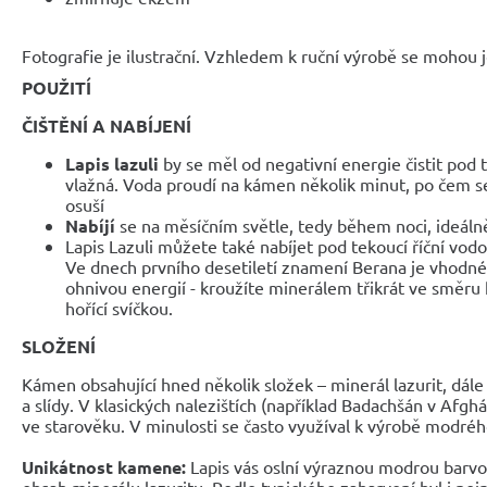
Fotografie je ilustrační. Vzhledem k ruční výrobě se mohou je
POUŽITÍ
ČIŠTĚNÍ A NABÍJENÍ
Lapis lazuli
by se měl od negativní energie čistit pod 
vlažná. Voda proudí na kámen několik minut, po čem 
osuší
Nabíjí
se na měsíčním světle, tedy během noci, ideáln
Lapis Lazuli můžete také nabíjet pod tekoucí říční vo
Ve dnech prvního desetiletí znamení Berana je vhodn
ohnivou energií - kroužíte minerálem třikrát ve směru
hořící svíčkou.
SLOŽENÍ
Kámen obsahující hned několik složek – minerál lazurit, dále 
a slídy. V klasických nalezištích (například Badachšán v Afghá
ve starověku. V minulosti se často využíval k výrobě modréh
Unikátnost kamene:
Lapis vás oslní výraznou modrou barvo
obsah minerálu lazuritu. Podle typického zabarvení byl i pojm