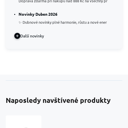
Doprava zdarma při nákupu nad 888 Kč na všechny pr
Novinky Duben 2026
✨ Dubnové novinky plné harmonie, růstu a nové ener
Další novinky
Naposledy navštívené produkty
Lapis