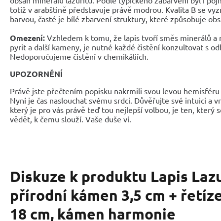
totiž v arabštině představuje právě modrou. Kvalita B se vy
barvou, časté je bílé zbarvení struktury, které způsobuje obs
Omezení:
Vzhledem k tomu, že lapis tvoří směs minerálů a 
pyrit a další kameny, je nutné každé čistění konzultovat s o
Nedoporučujeme čistění v chemikáliích.
UPOZORNĚNÍ
Právě jste přečtením popisku nakrmili svou levou hemisféru 
Nyní je čas naslouchat svému srdci. Důvěřujte své intuici a 
který je pro vás právě teď tou nejlepší volbou, je ten, který 
vědět, k čemu slouží. Vaše duše ví.
Diskuze k produktu
Lapis Laz
přírodní kámen 3,5 cm + řetíze
18 cm, kámen harmonie