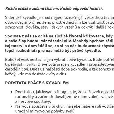
Každá otázka začíná tichem. Každá odpověď intuicí.
Siderické kyvadlo je snad nejjednoznačnější věšteckou tech
odpovídat ano či ne. Jeho prostřednictvím lze však zjistit i zd
schopnosti člověka, stav lidských vztahů a odkrýt i další šir
Spousta z nás se ocitá na složité životní křižovatce, k
a naše činy budou mít zásadní vliv. Mnohdy bychom rádi
tajemství a dozvěděli se, co si na nás budoucnost chystá
lepší rozhodnutí pro nás může být právě kyvadlo.
Bohužel však nestačí si jen vybrat líbivé kyvadlo. Bude potře
trpělivosti i cviku. Dříve byla práce s kyvadlem pronásledov
čarodějnictví. Dnes už naštěstí doba pokročila, a tak tohoto
každý, kdo má dostatek víry a citu.
PODSTATA PRÁCE S KYVADLEM
Podstatou, jak kyvadlo funguje, je, že se člověk oprost
racionality a začne sledovat jemné mimovolné svalové
z nervové soustavy.
Nervová soustava v tu chvíli na sebe nabere roli vodiče
umožní mimovolné pohyby svalů.