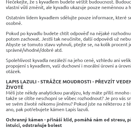
Nečekejte, že s kyvadlem budete věštit budoucnost. Budouc
vlastní vůlí změnit, ale kyvadlo ukazuje pouze neměnnou a 
Ostatním lidem kyvadlem sdělujte pouze informace, které se 
osobně.
Pokud po kyvadlu budete chtít odpověď na nějaké rozhodnutí,
potom zachovat. Jestli tak neučiníte, další odpovědi už nebu
Abyste se tomuto stavu vyhnuli, ptejte se, na kolik procent j
správné/vhodné/dobré atd.
Spolehlivost kyvadla nezáleží na jeho ceně, vzhledu ani velik
propojení s kyvadlem, vaší duchovní i morální úrovni a úrov
otázek.
LAPIS LAZULI - STRÁŽCE MOUDROSTI - PŘEVZÍT VEDE
ŽIVOTĚ
Měli jste někdy analytickou paralýzu, kdy máte příliš mnoh
takže se cítíte neschopní se vůbec rozhodnout? Je pro vás s
ve svém životě někomu jinému? Pokud jste na některou z t
ano, pak potřebujete kámen Lapis lazuli.
Ochranný kámen - přináší klid, pomáhá nám od stresu, při
intuici, odstraňuje bolest